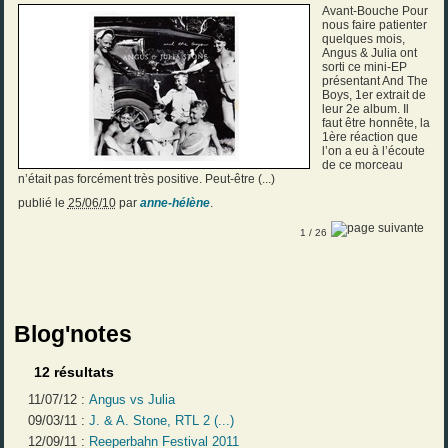
Avant-Bouche Pour
nous faire patienter
quelques mois,
Angus & Julia ont
sorti ce mini-EP
présentant And The
Boys, 1er extrait de
leur 2e album. Il
faut être honnête, la
1ère réaction que
l’on a eu à l’écoute
de ce morceau
n’était pas forcément très positive. Peut-être (...)
publié le
25/06/10
par
anne-hélène
.
1
/ 26
Blog'notes
12 résultats
11/07/12 :
Angus vs Julia
09/03/11 :
J. & A. Stone, RTL 2 (...)
12/09/11 :
Reeperbahn Festival 2011