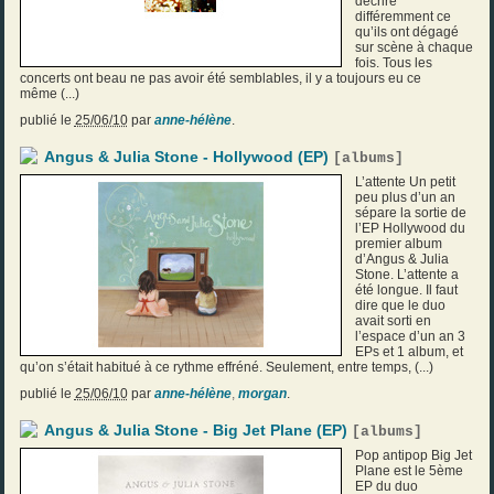
décrire
différemment ce
qu’ils ont dégagé
sur scène à chaque
fois. Tous les
concerts ont beau ne pas avoir été semblables, il y a toujours eu ce
même (...)
publié le
25/06/10
par
anne-hélène
.
Angus & Julia Stone - Hollywood (EP)
[
albums
]
L’attente Un petit
peu plus d’un an
sépare la sortie de
l’EP Hollywood du
premier album
d’Angus & Julia
Stone. L’attente a
été longue. Il faut
dire que le duo
avait sorti en
l’espace d’un an 3
EPs et 1 album, et
qu’on s’était habitué à ce rythme effréné. Seulement, entre temps, (...)
publié le
25/06/10
par
anne-hélène
,
morgan
.
Angus & Julia Stone - Big Jet Plane (EP)
[
albums
]
Pop antipop Big Jet
Plane est le 5ème
EP du duo