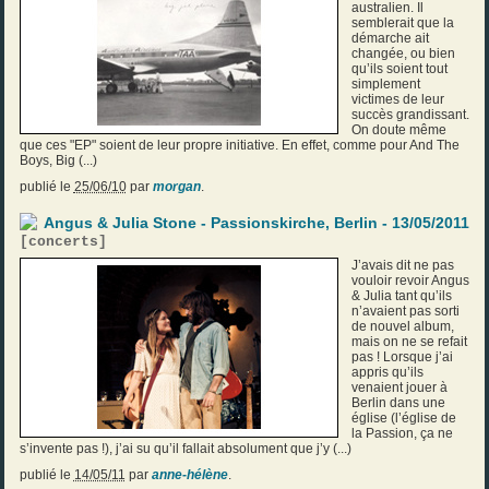
australien. Il
semblerait que la
démarche ait
changée, ou bien
qu’ils soient tout
simplement
victimes de leur
succès grandissant.
On doute même
que ces "EP" soient de leur propre initiative. En effet, comme pour And The
Boys, Big (...)
publié le
25/06/10
par
morgan
.
Angus & Julia Stone - Passionskirche, Berlin - 13/05/2011
[
concerts
]
J’avais dit ne pas
vouloir revoir Angus
& Julia tant qu’ils
n’avaient pas sorti
de nouvel album,
mais on ne se refait
pas ! Lorsque j’ai
appris qu’ils
venaient jouer à
Berlin dans une
église (l’église de
la Passion, ça ne
s’invente pas !), j’ai su qu’il fallait absolument que j’y (...)
publié le
14/05/11
par
anne-hélène
.