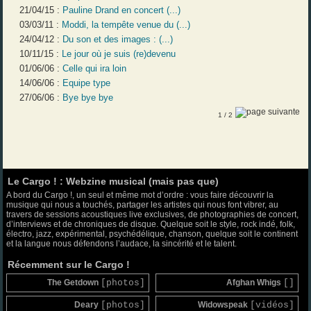
21/04/15 :
Pauline Drand en concert (...)
03/03/11 :
Moddi, la tempête venue du (...)
24/04/12 :
Du son et des images : (...)
10/11/15 :
Le jour où je suis (re)devenu
01/06/06 :
Celle qui ira loin
14/06/06 :
Equipe type
27/06/06 :
Bye bye bye
1
/ 2
Le Cargo ! : Webzine musical (mais pas que)
A bord du Cargo !, un seul et même mot d’ordre : vous faire découvrir la
musique qui nous a touchés, partager les artistes qui nous font vibrer, au
travers de sessions acoustiques live exclusives, de photographies de concert,
d’interviews et de chroniques de disque. Quelque soit le style, rock indé, folk,
électro, jazz, expérimental, psychédélique, chanson, quelque soit le continent
et la langue nous défendons l’audace, la sincérité et le talent.
Récemment sur le Cargo !
The Getdown
[photos]
Afghan Whigs
[]
Deary
[photos]
Widowspeak
[vidéos]