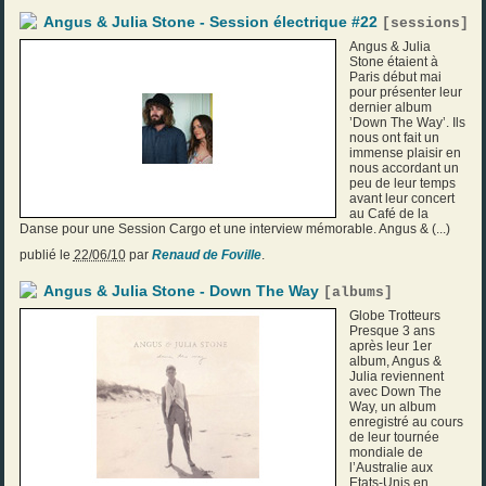
Angus & Julia Stone - Session électrique #22
[
sessions
]
Angus & Julia
Stone étaient à
Paris début mai
pour présenter leur
dernier album
’Down The Way’. Ils
nous ont fait un
immense plaisir en
nous accordant un
peu de leur temps
avant leur concert
au Café de la
Danse pour une Session Cargo et une interview mémorable. Angus & (...)
publié le
22/06/10
par
Renaud de Foville
.
Angus & Julia Stone - Down The Way
[
albums
]
Globe Trotteurs
Presque 3 ans
après leur 1er
album, Angus &
Julia reviennent
avec Down The
Way, un album
enregistré au cours
de leur tournée
mondiale de
l’Australie aux
Etats-Unis en