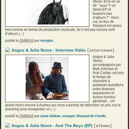
Stone. Et là on se
dit : “quoi ?! un
3ème EP et
toujours pas
d’album ?”. Alors
oui, le duo de
Newport est assez
hors norme en terme de production musicale. Ils n’ont pas encore sorti
d’album (...)
publié le
25/06/10
par
morgan
.
Angus & Julia Stone - Interview Vidéo
[
interviews
]
Angus & Julia
Stone,
accompagnés par
Matt Johnson et
Rob Calder, ont pris
le temps de
répondre à
quelques questions
entre diverses
taquineries et
bonne humeur
générale... Un
grand merci encore à Audrey qui nous a permis de déborder un peu sur le
planning pour enregistrer ce (...)
publié le
25/06/10
par
anne-hélène
,
morgan
,
Renaud de Foville
.
Angus & Julia Stone - And The Boys (EP)
[
albums
]