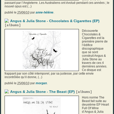
passant par l’Angleterre. Les Australiens ont évolué pendant ces années ; le
nouvel opus est (...)
publié le
25/06/10
par
anne-hélène
.
Angus & Julia Stone - Chocolates & Cigarettes (EP)
[
albums
]
Découverte
Chocolates &
Cigarettes est la
première pierre de
l’édifice
discographique
que se sont
construit Angus &
Julia Stone au
travers de ces 4
dernières années.
Ce disque est
frappant par son côté intemporel, par sa justesse, par cette envie
incontrôlée qu’il donne, (...)
publié le
25/06/10
par
morgan
.
Angus & Julia Stone - The Beast (EP)
[
albums
]
Hors norme The
Beast fait suite au
deuxième EP Heart
Full Of Wine
d’Angus & Julia