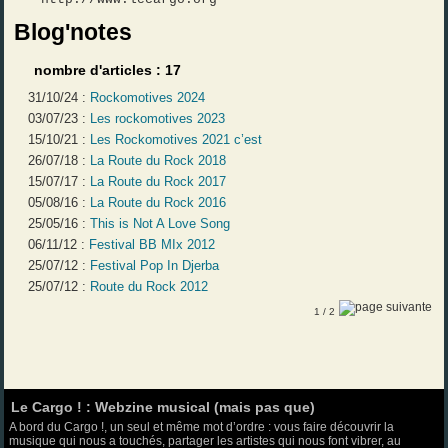
Blog'notes
nombre d'articles : 17
31/10/24 :
Rockomotives 2024
03/07/23 :
Les rockomotives 2023
15/10/21 :
Les Rockomotives 2021 c’est
26/07/18 :
La Route du Rock 2018
15/07/17 :
La Route du Rock 2017
05/08/16 :
La Route du Rock 2016
25/05/16 :
This is Not A Love Song
06/11/12 :
Festival BB MIx 2012
25/07/12 :
Festival Pop In Djerba
25/07/12 :
Route du Rock 2012
1
/ 2
Le Cargo ! : Webzine musical (mais pas que)
A bord du Cargo !, un seul et même mot d’ordre : vous faire découvrir la
musique qui nous a touchés, partager les artistes qui nous font vibrer, au