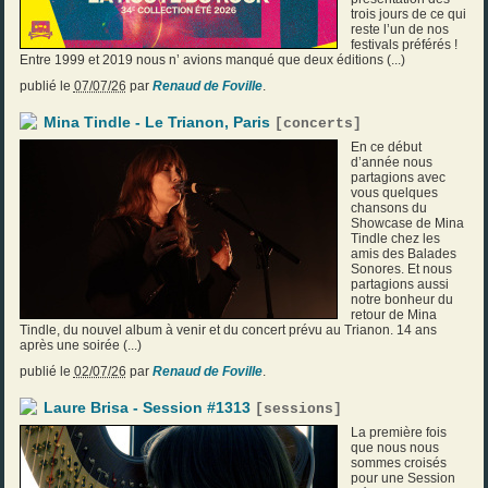
trois jours de ce qui
reste l’un de nos
festivals préférés !
Entre 1999 et 2019 nous n’ avions manqué que deux éditions (...)
publié le
07/07/26
par
Renaud de Foville
.
Mina Tindle - Le Trianon, Paris
[
concerts
]
En ce début
d’année nous
partagions avec
vous quelques
chansons du
Showcase de Mina
Tindle chez les
amis des Balades
Sonores. Et nous
partagions aussi
notre bonheur du
retour de Mina
Tindle, du nouvel album à venir et du concert prévu au Trianon. 14 ans
après une soirée (...)
publié le
02/07/26
par
Renaud de Foville
.
Laure Brisa - Session #1313
[
sessions
]
La première fois
que nous nous
sommes croisés
pour une Session