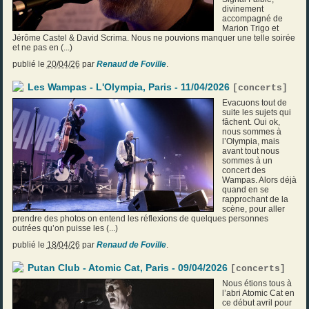
divinement
accompagné de
Marion Trigo et
Jérôme Castel & David Scrima. Nous ne pouvions manquer une telle soirée
et ne pas en (...)
publié le
20/04/26
par
Renaud de Foville
.
Les Wampas - L'Olympia, Paris - 11/04/2026
[
concerts
]
Evacuons tout de
suite les sujets qui
fâchent. Oui ok,
nous sommes à
l’Olympia, mais
avant tout nous
sommes à un
concert des
Wampas. Alors déjà
quand en se
rapprochant de la
scène, pour aller
prendre des photos on entend les réflexions de quelques personnes
outrées qu’on puisse les (...)
publié le
18/04/26
par
Renaud de Foville
.
Putan Club - Atomic Cat, Paris - 09/04/2026
[
concerts
]
Nous étions tous à
l’abri Atomic Cat en
ce début avril pour