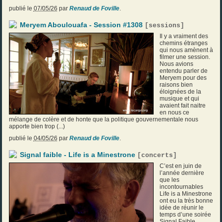
publié le
07/05/26
par
Renaud de Foville
.
Meryem Aboulouafa - Session #1308
[
sessions
]
Il y a vraiment des
chemins étranges
qui nous amènent à
filmer une session.
Nous avions
entendu parler de
Meryem pour des
raisons bien
éloignées de la
musique et qui
avaient fait naitre
en nous ce
mélange de colère et de honte que la politique gouvernementale nous
apporte bien trop (...)
publié le
04/05/26
par
Renaud de Foville
.
Signal faible - Life is a Minestrone
[
concerts
]
C’est en juin de
l’année dernière
que les
incontournables
Life is a Minestrone
ont eu la très bonne
idée de réunir le
temps d’une soirée
Signal Faible,