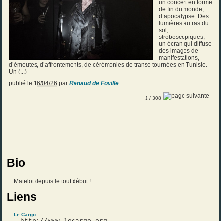
un concert en forme
de fin du monde,
d’apocalypse. Des
lumières au ras du
sol,
stroboscopiques,
un écran qui diffuse
des images de
manifestations,
d’émeutes, d’affrontements, de cérémonies de transe tournées en Tunisie.
Un (...)
publié le
16/04/26
par
Renaud de Foville
.
1
/ 308
Bio
Matelot depuis le tout début !
Liens
Le Cargo
http://www.lecargo.org