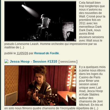
Cela faisait bien
trop longtemps que
nous n’avions eu
des nouvelles de
Walt. Croisé pour la
première fois en
2011 avec les
merveilleux Dark
Dark Dark, nous
avons filmé
plusieurs sessions
avec Walt sous le
pseudo Lonesome Leash. Homme orchestre qui impressionne par sa
maitrise de (...)
publié le
11/05/26
par
Renaud de Foville
.
Jesca Hoop - Session #1310
[
sessions
]
Il y a quelques mois
à peine nous étions
dans les loges du
Casino de Paris
pour filmer une
session assez
unique avec Lail
Arad, Jesca Hoop
et Kate Stables
autour des
chansons de Joni
Mitchell. En trio et
en solo nous filmons quatre chansons de l’incroyable répertoire de (...)