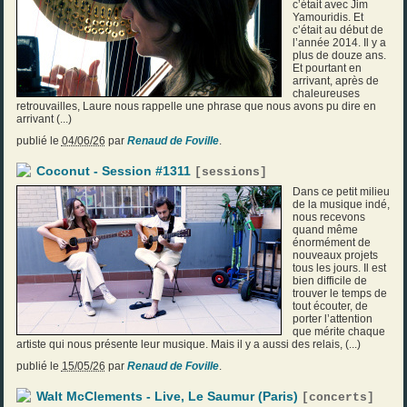
c’était avec Jim
Yamouridis. Et
c’était au début de
l’année 2014. Il y a
plus de douze ans.
Et pourtant en
arrivant, après de
chaleureuses
retrouvailles, Laure nous rappelle une phrase que nous avons pu dire en
arrivant (...)
publié le
04/06/26
par
Renaud de Foville
.
Coconut - Session #1311
[
sessions
]
Dans ce petit milieu
de la musique indé,
nous recevons
quand même
énormément de
nouveaux projets
tous les jours. Il est
bien difficile de
trouver le temps de
tout écouter, de
porter l’attention
que mérite chaque
artiste qui nous présente leur musique. Mais il y a aussi des relais, (...)
publié le
15/05/26
par
Renaud de Foville
.
Walt McClements - Live, Le Saumur (Paris)
[
concerts
]