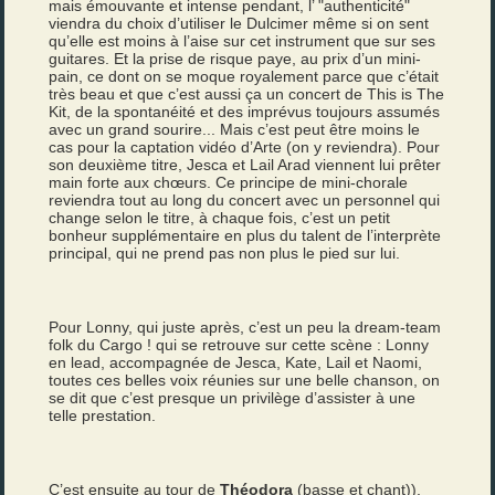
mais émouvante et intense pendant, l’ "authenticité"
viendra du choix d’utiliser le Dulcimer même si on sent
qu’elle est moins à l’aise sur cet instrument que sur ses
guitares. Et la prise de risque paye, au prix d’un mini-
pain, ce dont on se moque royalement parce que c’était
très beau et que c’est aussi ça un concert de This is The
Kit, de la spontanéité et des imprévus toujours assumés
avec un grand sourire... Mais c’est peut être moins le
cas pour la captation vidéo d’Arte (on y reviendra). Pour
son deuxième titre, Jesca et Lail Arad viennent lui prêter
main forte aux chœurs. Ce principe de mini-chorale
reviendra tout au long du concert avec un personnel qui
change selon le titre, à chaque fois, c’est un petit
bonheur supplémentaire en plus du talent de l’interprète
principal, qui ne prend pas non plus le pied sur lui.
Pour Lonny, qui juste après, c’est un peu la dream-team
folk du Cargo ! qui se retrouve sur cette scène : Lonny
en lead, accompagnée de Jesca, Kate, Lail et Naomi,
toutes ces belles voix réunies sur une belle chanson, on
se dit que c’est presque un privilège d’assister à une
telle prestation.
C’est ensuite au tour de
Théodora
(basse et chant)),