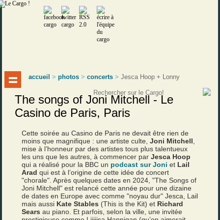
accueil
>
photos
>
concerts
>
Jesca Hoop + Lonny
The songs of Joni Mitchell - Le
Casino de Paris, Paris
Cette soirée au Casino de Paris ne devait être rien de
moins que magnifique : une artiste culte,
Joni Mitchell
,
mise à l’honneur par des artistes tous plus talentueux
les uns que les autres, à commencer par
Jesca Hoop
qui a réalisé pour la BBC un
podcast sur Joni
et
Lail
Arad
qui est à l’origine de cette idée de concert
"chorale". Après quelques dates en 2024, "The Songs of
Joni Mitchell" est relancé cette année pour une dizaine
de dates en Europe avec comme "noyau dur" Jesca, Lail
mais aussi
Kate Stables
(This is the Kit) et
Richard
Sears
au piano. Et parfois, selon la ville, une invitée
prestigieuse comme Liiiiisa Hannigan (qu’on aimerait