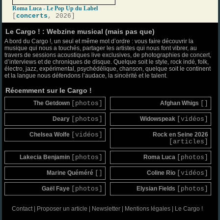
Roma Luca - Le Pop Up du Label
[
concerts
, 2026]
Le Cargo ! : Webzine musical (mais pas que)
A bord du Cargo !, un seul et même mot d’ordre : vous faire découvrir la
musique qui nous a touchés, partager les artistes qui nous font vibrer, au
travers de sessions acoustiques live exclusives, de photographies de concert,
d’interviews et de chroniques de disque. Quelque soit le style, rock indé, folk,
électro, jazz, expérimental, psychédélique, chanson, quelque soit le continent
et la langue nous défendons l’audace, la sincérité et le talent.
Récemment sur le Cargo !
The Getdown
[photos]
Afghan Whigs
[]
Deary
[photos]
Widowspeak
[vidéos]
Chelsea Wolfe
[vidéos]
Rock en Seine 2026
[articles]
Lakecia Benjamin
[photos]
Roma Luca
[photos]
Marine Quéméré
[]
Coline Rio
[vidéos]
Gaël Faye
[photos]
Elysian Fields
[photos]
Contact
|
Proposer un article
|
Newsletter
|
Mentions légales
|
Le Cargo !