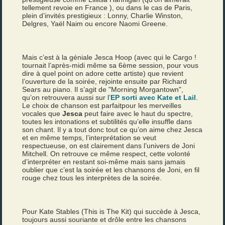
tellement revoie en France ), ou dans le cas de Paris,
plein d’invités prestigieux : Lonny, Charlie Winston,
Delgres, Yaël Naim ou encore Naomi Greene.
Mais c’est à la géniale Jesca Hoop (avec qui le Cargo !
tournait l’après-midi même sa 6ème session, pour vous
dire à quel point on adore cette artiste) que revient
l’ouverture de la soirée, rejointe ensuite par Richard
Sears au piano. Il s’agit de "Morning Morgantown",
qu’on retrouvera aussi sur l’
EP sorti avec Kate et Lail
.
Le choix de chanson est parfaitpour les merveilles
vocales que
Jesca
peut faire avec le haut du spectre,
toutes les intonations et subtilités qu’elle insuffle dans
son chant. Il y a tout donc tout ce qu’on aime chez Jesca
et en même temps, l’interprétation se veut
respectueuse, on est clairement dans l’univers de Joni
Mitchell. On retrouve ce même respect, cette volonté
d’interpréter en restant soi-même mais sans jamais
oublier que c’est la soirée et les chansons de Joni, en fil
rouge chez tous les interprètes de la soirée.
Pour Kate Stables (This is The Kit) qui succède à Jesca,
toujours aussi souriante et drôle entre les chansons