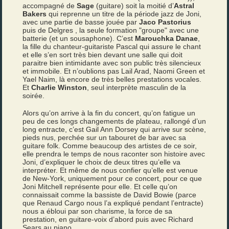
accompagné de
Sage
(guitare) soit la moitié d’
Astral
Bakers
qui reprenne un titre de la période jazz de Joni,
avec une partie de basse jouée par
Jaco Pastorius
puis de Delgres , la seule formation "groupe" avec une
batterie (et un sousaphone). C’est
Marouchka Danae
,
la fille du chanteur-guitariste Pascal qui assure le chant
et elle s’en sort très bien devant une salle qui doit
paraitre bien intimidante avec son public très silencieux
et immobile. Et n’oublions pas Lail Arad, Naomi Green et
Yael Naim, là encore de très belles prestations vocales.
Et
Charlie Winston
, seul interprète masculin de la
soirée.
Alors qu’on arrive à la fin du concert, qu’on fatigue un
peu de ces longs changements de plateau, rallongé d’un
long entracte, c’est Gail Ann Dorsey qui arrive sur scène,
pieds nus, perchée sur un tabouret de bar avec sa
guitare folk. Comme beaucoup des artistes de ce soir,
elle prendra le temps de nous raconter son histoire avec
Joni, d’expliquer le choix de deux titres qu’elle va
interpréter. Et même de nous confier qu’elle est venue
de New-York, uniquement pour ce concert, pour ce que
Joni Mitchell représente pour elle. Et celle qu’on
connaissait comme la bassiste de David Bowie (parce
que Renaud Cargo nous l’a expliqué pendant l’entracte)
nous a ébloui par son charisme, la force de sa
prestation, en guitare-voix d’abord puis avec Richard
Sears au piano.