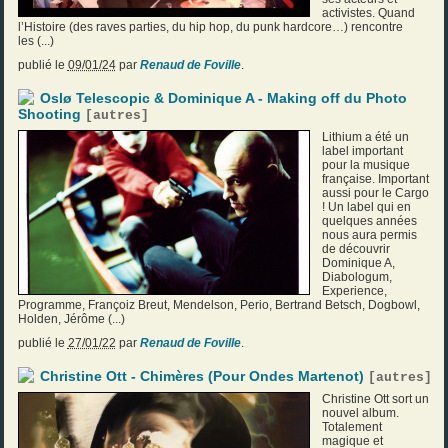
activistes. Quand
l’Histoire (des raves parties, du hip hop, du punk hardcore…) rencontre
les (...)
publié le
09/01/24
par
Renaud de Foville
.
Oslø Telescopic & Dominique A - Making off du Photo
Shooting
[
autres
]
Lithium a été un
label important
pour la musique
française. Important
aussi pour le Cargo
! Un label qui en
quelques années
nous aura permis
de découvrir
Dominique A,
Diabologum,
Experience,
Programme, Françoiz Breut, Mendelson, Perio, Bertrand Betsch, Dogbowl,
Holden, Jérôme (...)
publié le
27/01/22
par
Renaud de Foville
.
Christine Ott - Chimères (Pour Ondes Martenot)
[
autres
]
Christine Ott sort un
nouvel album.
Totalement
magique et