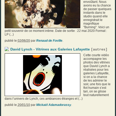
envoûtant. Nous
avons eu la chance
de passer quelques
instants dans le
studio quand elle
enregistrait le
magnifique
"Burning". Voici un
petit souvenir de ce moment intime. Date de sortie : 22 mai 2020 Format :
LP (...)
publié le
02/06/20
par
Renaud de Foville
.
David Lynch - Vitrines aux Galeries Lafayette
[
autres
]
Cette courte vidéo
accompagne les
photos des vitrines
que David Lynch a
réalisées pour les
galeries Lafayette,
si on a la chance
de les admirer le
soir, une fois que le
flot humain s’est
tari, on se glisse
tout naturellement
AUTRES
- dernière contribution le 02/10/24
dans l’univers de Lynch, ces ambiances étranges et (...)
publié le
20/01/10
par
Mickaël Adamadorassy
.