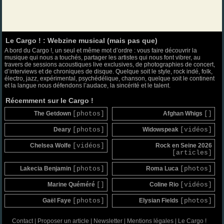
Le Cargo ! : Webzine musical (mais pas que)
A bord du Cargo !, un seul et même mot d’ordre : vous faire découvrir la
musique qui nous a touchés, partager les artistes qui nous font vibrer, au
travers de sessions acoustiques live exclusives, de photographies de concert,
d’interviews et de chroniques de disque. Quelque soit le style, rock indé, folk,
électro, jazz, expérimental, psychédélique, chanson, quelque soit le continent
et la langue nous défendons l’audace, la sincérité et le talent.
Récemment sur le Cargo !
The Getdown
[photos]
Afghan Whigs
[]
Deary
[photos]
Widowspeak
[vidéos]
Chelsea Wolfe
[vidéos]
Rock en Seine 2026
[articles]
Lakecia Benjamin
[photos]
Roma Luca
[photos]
Marine Quéméré
[]
Coline Rio
[vidéos]
Gaël Faye
[photos]
Elysian Fields
[photos]
Contact
|
Proposer un article
|
Newsletter
|
Mentions légales
|
Le Cargo !