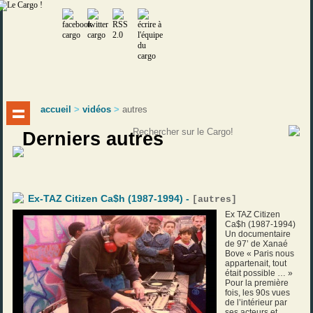
accueil
>
vidéos
>
autres
Derniers autres
Ex-TAZ Citizen Ca$h (1987-1994) -
[
autres
]
Ex TAZ Citizen
Ca$h (1987-1994)
Un documentaire
de 97’ de Xanaé
Bove « Paris nous
appartenait, tout
était possible … »
Pour la première
fois, les 90s vues
de l’intérieur par
ses acteurs et