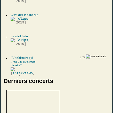
2019]
C’est dire le bonheur
[
clips
,
2019]
Le soleil hélas
[
clips
,
2019]
"Une histoire qui
1
/ 5
n’est pas que notre
histoire"
[
interviews
,
2018]
Derniers concerts