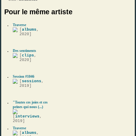
Pour le même artiste
Traverse
[
albums
,
2020]
Des sentiments
[
clips
,
2020]
Session #1046
[
sessions
,
2019]
"Toutes ces joies et ces
peines qui nous (...)
[
interviews
,
2019]
Traverse
[
albums
,