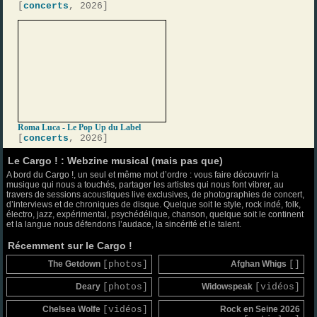
[
concerts
, 2026]
Roma Luca - Le Pop Up du Label
[
concerts
, 2026]
Le Cargo ! : Webzine musical (mais pas que)
A bord du Cargo !, un seul et même mot d’ordre : vous faire découvrir la
musique qui nous a touchés, partager les artistes qui nous font vibrer, au
travers de sessions acoustiques live exclusives, de photographies de concert,
d’interviews et de chroniques de disque. Quelque soit le style, rock indé, folk,
électro, jazz, expérimental, psychédélique, chanson, quelque soit le continent
et la langue nous défendons l’audace, la sincérité et le talent.
Récemment sur le Cargo !
The Getdown
[photos]
Afghan Whigs
[]
Deary
[photos]
Widowspeak
[vidéos]
Chelsea Wolfe
[vidéos]
Rock en Seine 2026