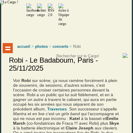
accueil
>
photos
>
concerts
>
Robi
Robi - Le Badaboum, Paris -
25/11/2025
Voir
Robi
sur scène, ça nous ramène forcément à plein
de souvenirs, de sessions, d’autres scènes, c’est
l’occasion de croiser certaines personnes devant la
scène. Robi a un public qui lui suit fidèlement, et en à
gagner un autre à travers le cabaret, qui aura en partie
occupé les six années qui nous séparent de son
précédent album,
Traverses
. Son successeur s’appelle
Mantra
et en live c’est un
girls band
qui l’accompagne et
qui ne nous est pas inconnu :
Katel
à la basset et
Emilie
Marsh
(co-fondatrices de Fraca !!! avec Robi) plus
Skye
à la batterie électronique et
Claire Joseph
aux claviers.
On a aimé toutes les incarnations live de Robi, le duo