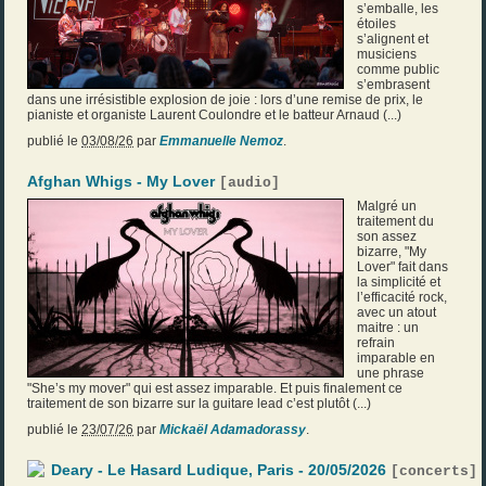
s’emballe, les
étoiles
s’alignent et
musiciens
comme public
s’embrasent
dans une irrésistible explosion de joie : lors d’une remise de prix, le
pianiste et organiste Laurent Coulondre et le batteur Arnaud (...)
publié le
03/08/26
par
Emmanuelle Nemoz
.
Afghan Whigs - My Lover
[
audio
]
Malgré un
traitement du
son assez
bizarre, "My
Lover" fait dans
la simplicité et
l’efficacité rock,
avec un atout
maitre : un
refrain
imparable en
une phrase
"She’s my mover" qui est assez imparable. Et puis finalement ce
traitement de son bizarre sur la guitare lead c’est plutôt (...)
publié le
23/07/26
par
Mickaël Adamadorassy
.
Deary - Le Hasard Ludique, Paris - 20/05/2026
[
concerts
]