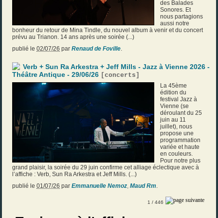
des Balades
Sonores. Et
nous partagions
aussi notre
bonheur du retour de Mina Tindle, du nouvel album à venir et du concert
prévu au Trianon. 14 ans après une soirée (...)
publié le
02/07/26
par
Renaud de Foville
.
Verb + Sun Ra Arkestra + Jeff Mills - Jazz à Vienne 2026 -
Théâtre Antique - 29/06/26
[
concerts
]
La 45ème
édition du
festival Jazz à
Vienne (se
déroulant du 25
juin au 11
juillet), nous
propose une
programmation
variée et haute
en couleurs.
Pour notre plus
grand plaisir, la soirée du 29 juin confirme cet alliage éclectique avec à
l’affiche : Verb, Sun Ra Arkestra et Jeff Mills. (...)
publié le
01/07/26
par
Emmanuelle Nemoz
,
Maud Rm
.
1
/ 446