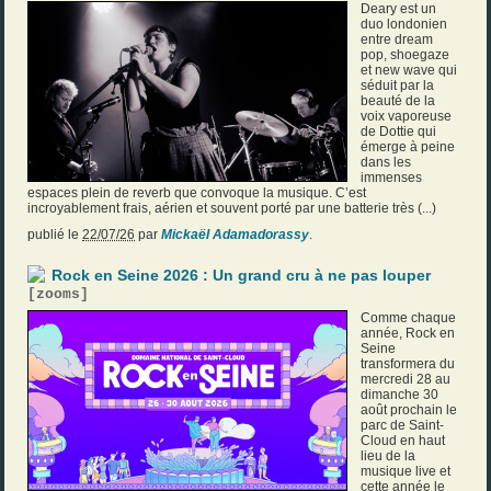
Deary est un
duo londonien
entre dream
pop, shoegaze
et new wave qui
séduit par la
beauté de la
voix vaporeuse
de Dottie qui
émerge à peine
dans les
immenses
espaces plein de reverb que convoque la musique. C’est
incroyablement frais, aérien et souvent porté par une batterie très (...)
publié le
22/07/26
par
Mickaël Adamadorassy
.
Rock en Seine 2026 : Un grand cru à ne pas louper
[
zooms
]
Comme chaque
année, Rock en
Seine
transformera du
mercredi 28 au
dimanche 30
août prochain le
parc de Saint-
Cloud en haut
lieu de la
musique live et
cette année le