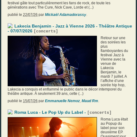
festival gâte tout particulièrement les fans de rock, de toute les
générations avec The Cure, Nick Cave, Lorde et (...)
publié le
22/07/26
par
Mickaël Adamadorassy
.
Lakecia Benjamin - Jazz à Vienne 2026 - Théâtre Antique
- 07/07/2026
[
concerts
]
Retour sur une
des soirées les
plus
flamboyantes du
festival Jazz à
Vienne avec la
venue de
Lakecia
Benjamin, le
mardi 7 juillet. A
l’affiche d’une
soirée hip hop,
Lakecia a conquis et enflammé le public dans le décor intemporel du
théâtre antique. À seulement 39 ans, cette (...)
publié le
15/07/26
par
Emmanuelle Nemoz
,
Maud Rm
.
Roma Luca - Le Pop Up du Label -
[
concerts
]
Roma Luca était
au Popup du
label pour son
deuxième EP.
Quasiment jour