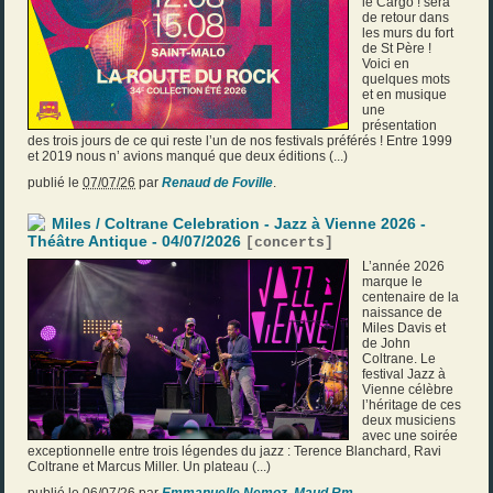
le Cargo ! sera
de retour dans
les murs du fort
de St Père !
Voici en
quelques mots
et en musique
une
présentation
des trois jours de ce qui reste l’un de nos festivals préférés ! Entre 1999
et 2019 nous n’ avions manqué que deux éditions (...)
publié le
07/07/26
par
Renaud de Foville
.
Miles / Coltrane Celebration - Jazz à Vienne 2026 -
Théâtre Antique - 04/07/2026
[
concerts
]
L’année 2026
marque le
centenaire de la
naissance de
Miles Davis et
de John
Coltrane. Le
festival Jazz à
Vienne célèbre
l’héritage de ces
deux musiciens
avec une soirée
exceptionnelle entre trois légendes du jazz : Terence Blanchard, Ravi
Coltrane et Marcus Miller. Un plateau (...)