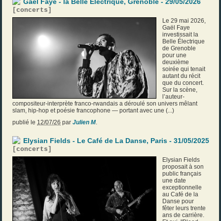
Gaël Faye - la Belle Électrique, Grenoble - 29/05/2026
[
concerts
]
Le 29 mai 2026,
Gaël Faye
investissait la
Belle Électrique
de Grenoble
pour une
deuxième
soirée qui tenait
autant du récit
que du concert.
Sur la scène,
l’auteur-
compositeur-interprète franco-rwandais a déroulé son univers mêlant
slam, hip-hop et poésie francophone — portant avec une (...)
publié le
12/07/26
par
Julien M
.
Elysian Fields - Le Café de La Danse, Paris - 31/05/2025
[
concerts
]
Elysian Fields
proposait à son
public français
une date
exceptionnelle
au Café de la
Danse pour
fêter leurs trente
ans de carrière.