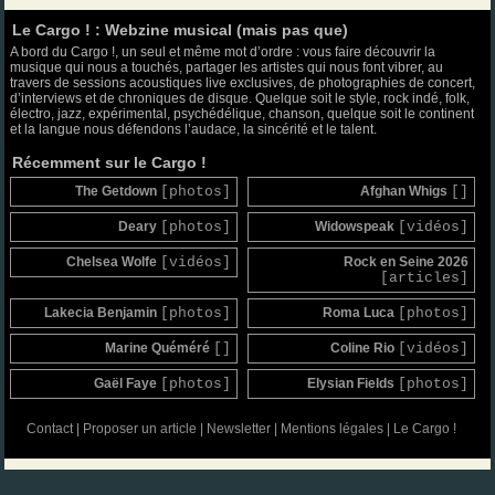
Le Cargo ! : Webzine musical (mais pas que)
A bord du Cargo !, un seul et même mot d’ordre : vous faire découvrir la
musique qui nous a touchés, partager les artistes qui nous font vibrer, au
travers de sessions acoustiques live exclusives, de photographies de concert,
d’interviews et de chroniques de disque. Quelque soit le style, rock indé, folk,
électro, jazz, expérimental, psychédélique, chanson, quelque soit le continent
et la langue nous défendons l’audace, la sincérité et le talent.
Récemment sur le Cargo !
The Getdown
[photos]
Afghan Whigs
[]
Deary
[photos]
Widowspeak
[vidéos]
Chelsea Wolfe
[vidéos]
Rock en Seine 2026
[articles]
Lakecia Benjamin
[photos]
Roma Luca
[photos]
Marine Quéméré
[]
Coline Rio
[vidéos]
Gaël Faye
[photos]
Elysian Fields
[photos]
Contact
|
Proposer un article
|
Newsletter
|
Mentions légales
|
Le Cargo !