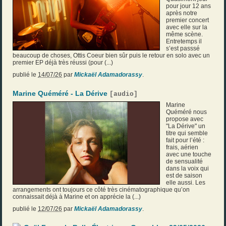
pour jour 12 ans
après notre
premier concert
avec elle sur la
même scène.
Entretemps il
s’est passsé
beaucoup de choses, Ottis Coeur bien sûr puis le retour en solo avec un
premier EP déjà très réussi (pour (...)
publié le
14/07/26
par
Mickaël Adamadorassy
.
Marine Quéméré - La Dérive
[
audio
]
Marine
Quéméré nous
propose avec
"La Dérive" un
titre qui semble
fait pour l’été :
frais, aérien
avec une touche
de sensualité
dans la voix qui
est de saison
elle aussi. Les
arrangements ont toujours ce côté très cinématographique qu’on
connaissait déjà à Marine et on apprécie la (...)
publié le
12/07/26
par
Mickaël Adamadorassy
.