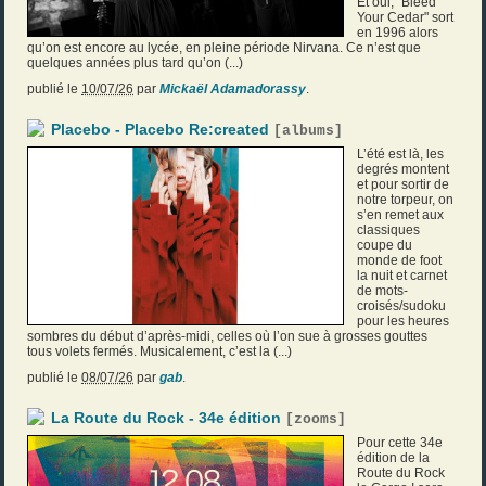
Et oui, "Bleed
Your Cedar" sort
en 1996 alors
qu’on est encore au lycée, en pleine période Nirvana. Ce n’est que
quelques années plus tard qu’on (...)
publié le
10/07/26
par
Mickaël Adamadorassy
.
Placebo - Placebo Re:created
[
albums
]
L’été est là, les
degrés montent
et pour sortir de
notre torpeur, on
s’en remet aux
classiques
coupe du
monde de foot
la nuit et carnet
de mots-
croisés/sudoku
pour les heures
sombres du début d’après-midi, celles où l’on sue à grosses gouttes
tous volets fermés. Musicalement, c’est la (...)
publié le
08/07/26
par
gab
.
La Route du Rock - 34e édition
[
zooms
]
Pour cette 34e
édition de la
Route du Rock