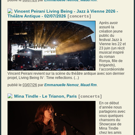
publié le
06/07/26
par
Emmanuelle Nemoz
,
Maud Rm
.
Vincent Peirani Living Being - Jazz à Vienne 2026 -
Théâtre Antique - 02/07/2026
[
concerts
]
Après avoir
assuré la
création jeune
public du
festival Jazz à
Vienne les 22 et
23 juin (un récit
musical inspiré
du roman
Ronya, fille de
brigands),
l’accordéoniste
Vincent Peirani revient sur la scène du théâtre antique avec son dernier
projet, Living Being IV : Time reflections. (...)
publié le
03/07/26
par
Emmanuelle Nemoz
,
Maud Rm
.
Mina Tindle - Le Trianon, Paris
[
concerts
]
En ce début
d’année nous
partagions avec
vous quelques
chansons du
Showcase de
Mina Tindle
chez les amis