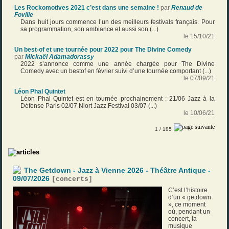
Les Rockomotives 2021 c’est dans une semaine !
par
Renaud de
Foville
Dans huit jours commence l’un des meilleurs festivals français. Pour
sa programmation, son ambiance et aussi son (...)
le 15/10/21
Un best-of et une tournée pour 2022 pour The Divine Comedy
par
Mickaël Adamadorassy
2022 s’annonce comme une année chargée pour The Divine
Comedy avec un bestof en février suivi d’une tournée comportant (...)
le 07/09/21
Léon Phal Quintet
Léon Phal Quintet est en tournée prochainement : 21/06 Jazz à la
Défense Paris 02/07 Niort Jazz Festival 03/07 (...)
le 10/06/21
1
/ 185
The Getdown - Jazz à Vienne 2026 - Théâtre Antique -
09/07/2026
[
concerts
]
C’est l’histoire
d’un « getdown
», ce moment
où, pendant un
concert, la
musique