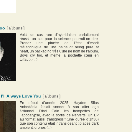
too
[
albums
]
Voici un cas rare d’hybridation parfaitement
réussi, un cas pour la science pourrait-on dire.
Prenez une pincée de l’état d’esprit
mélancolique de The pains of being pure at
heart, un packaging très Cure (le nom de l’album,
Boys cry too, et même la pochette cœur en
tuffaut), (...)
 I’ll Always Love You
[
albums
]
En début d’année 2025, Hayden Silas
Anhedönia faisait sonner à son alter ego
fictionnel Ethel Cain les trompettes de
l’apocalypse, avec la sortie de Perverts. Un EP
au format aussi transgressif (une durée d’1h30)
que son contenu était intransigeant : plages dark
ambient, drones (...)