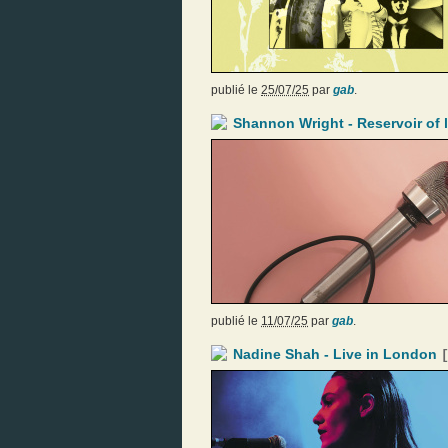
publié le
25/07/25
par
gab
.
Shannon Wright - Reservoir of 
publié le
11/07/25
par
gab
.
Nadine Shah - Live in London