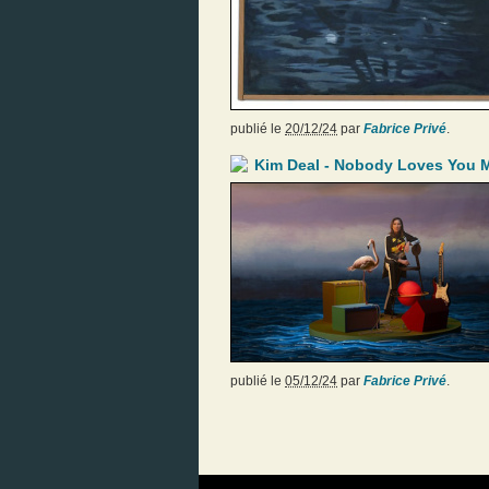
publié le
20/12/24
par
Fabrice Privé
.
Kim Deal - Nobody Loves You 
publié le
05/12/24
par
Fabrice Privé
.