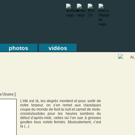
photos
vidéos
A
albums
]
L’été est là, les degrés montent et pour sortir de
notre torpeur, on s’en remet aux classiques
coupe du monde de foot la nuit et carnet de mots-
croisés/sudoku pour les heures sombres du
début d’après-midi, celles où l’on sue à grosses
gouttes tous volets fermés. Musicalement, c’est
la (...)