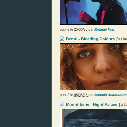
publié le
25/06/25
par
Mélanie Fazi
.
Benni - Bleeding Colours
[
alb
publié le
05/05/25
par
Mickaël Adamadora
Mount Eerie - Night Palace
[
al