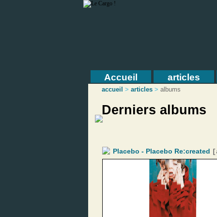
Accueil
articles
accueil
>
articles
>
albums
Derniers albums
Placebo - Placebo Re:created
[