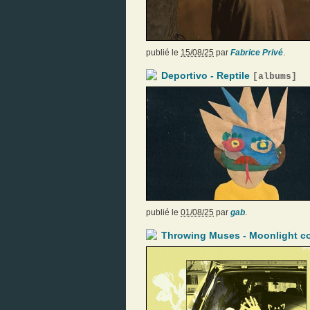
publié le
15/08/25
par
Fabrice Privé
.
Deportivo - Reptile
[
albums
]
publié le
01/08/25
par
gab
.
Throwing Muses - Moonlight c