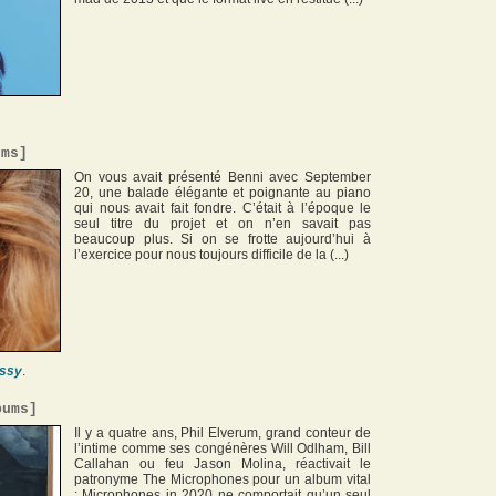
ums
]
On vous avait présenté Benni avec September
20, une balade élégante et poignante au piano
qui nous avait fait fondre. C’était à l’époque le
seul titre du projet et on n’en savait pas
beaucoup plus. Si on se frotte aujourd’hui à
l’exercice pour nous toujours difficile de la (...)
ssy
.
bums
]
Il y a quatre ans, Phil Elverum, grand conteur de
l’intime comme ses congénères Will Odlham, Bill
Callahan ou feu Jason Molina, réactivait le
patronyme The Microphones pour un album vital
: Microphones in 2020 ne comportait qu’un seul