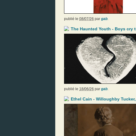
publié le
08/07/26
par
gab
.
The Haunted Youth - Boys cry 
publié le
18/06/26
par
gab
.
Ethel Cain - Willoughby Tucker,