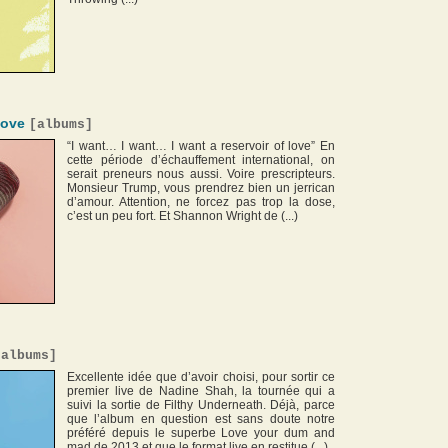
love
[
albums
]
“I want… I want… I want a reservoir of love” En
cette période d’échauffement international, on
serait preneurs nous aussi. Voire prescripteurs.
Monsieur Trump, vous prendrez bien un jerrican
d’amour. Attention, ne forcez pas trop la dose,
c’est un peu fort. Et Shannon Wright de (...)
[
albums
]
Excellente idée que d’avoir choisi, pour sortir ce
premier live de Nadine Shah, la tournée qui a
suivi la sortie de Filthy Underneath. Déjà, parce
que l’album en question est sans doute notre
préféré depuis le superbe Love your dum and
mad de 2013 et que le format live en restitue (...)