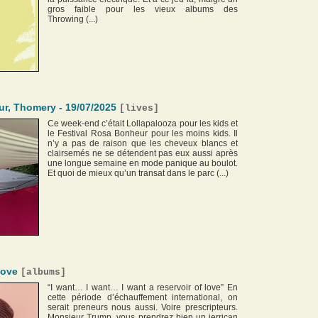
gros faible pour les vieux albums des
Throwing (...)
r, Thomery - 19/07/2025
[
lives
]
Ce week-end c’était Lollapalooza pour les kids et
le Festival Rosa Bonheur pour les moins kids. Il
n’y a pas de raison que les cheveux blancs et
clairsemés ne se détendent pas eux aussi après
une longue semaine en mode panique au boulot.
Et quoi de mieux qu’un transat dans le parc (...)
love
[
albums
]
“I want… I want… I want a reservoir of love” En
cette période d’échauffement international, on
serait preneurs nous aussi. Voire prescripteurs.
Monsieur Trump, vous prendrez bien un jerrican