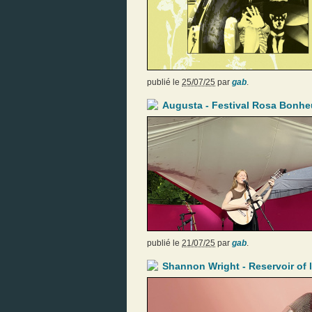
publié le
25/07/25
par
gab
.
Augusta - Festival Rosa Bonheu
publié le
21/07/25
par
gab
.
Shannon Wright - Reservoir of 