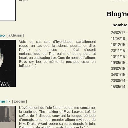
Blog'n
nombre d
24/02/17 
too
[
albums
]
11/08/16 
Voici un cas rare d’hybridation parfaitement
16/12/15 
réussi, un cas pour la science pourrait-on dire.
Prenez une pincée de l’état d’esprit
20/11/15 
mélancolique de The pains of being pure at
10/11/15 
heart, un packaging très Cure (le nom de l’album,
Boys cry too, et même la pochette cœur en
19/05/15 
tuffaut), (...)
09/02/15 
04/01/15 
20/08/14 
15/05/14 
me ! -
[
zooms
]
L’événement de l’été fut, en ce qui me concerne,
la sortie de The making of Five Leaves Left, le
coffret de 4 disques couvrant la longue période
d’enregistrement du premier album mythique de
Nike Drake. Ayant repéré sa sortie depuis fin juin,
j’attendais de pied ému mais ferme sur le (...)