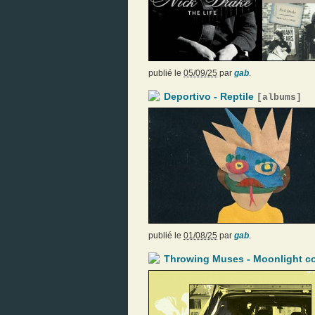
publié le
05/09/25
par
gab
.
Deportivo - Reptile
[
albums
]
publié le
01/08/25
par
gab
.
Throwing Muses - Moonlight c