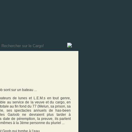
 sont sur un bateau ...
teurs de lunes et L.E.M.s en tout genre,
ble au service de la veuve et du cargo, en
otale au fin fond du 77 (Melun, sa prison, sa
rie, ses spectacles annuels de has-been
, les Ga/oob ne devraient plus tarder à
a date de péremption, la preuve, ils parlent
-mêmes à la 3ème personne du pluriel ...
est Goob qui tombe à l’eau ...