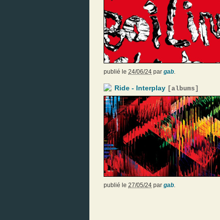
publié le
24/06/24
par
gab
.
Ride - Interplay
[
albums
]
publié le
27/05/24
par
gab
.