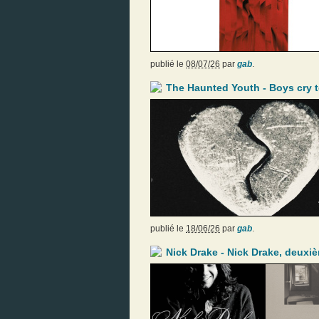
publié le
08/07/26
par
gab
.
The Haunted Youth - Boys cry 
publié le
18/06/26
par
gab
.
Nick Drake - Nick Drake, deuxiè