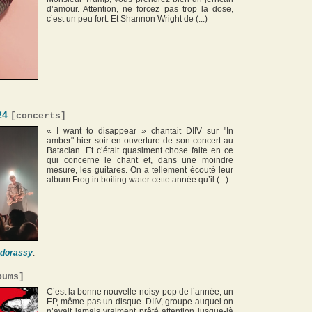
d’amour. Attention, ne forcez pas trop la dose,
c’est un peu fort. Et Shannon Wright de (...)
24
[
concerts
]
« I want to disappear » chantait DIIV sur "In
amber" hier soir en ouverture de son concert au
Bataclan. Et c’était quasiment chose faite en ce
qui concerne le chant et, dans une moindre
mesure, les guitares. On a tellement écouté leur
album Frog in boiling water cette année qu’il (...)
dorassy
.
bums
]
C’est la bonne nouvelle noisy-pop de l’année, un
EP, même pas un disque. DIIV, groupe auquel on
n’avait jamais vraiment prêté attention jusque-là