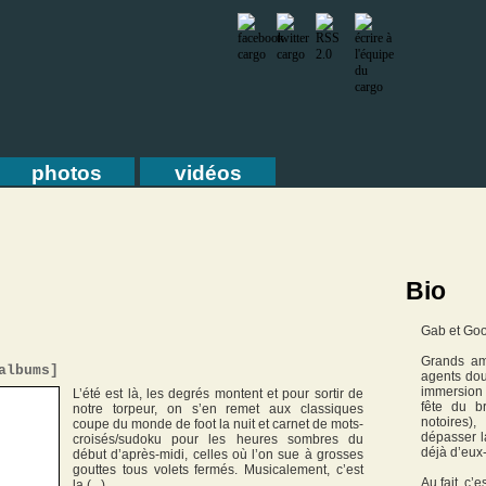
photos
vidéos
Bio
Gab et Goob
Grands ama
albums
]
agents dou
immersion t
L’été est là, les degrés montent et pour sortir de
fête du b
notre torpeur, on s’en remet aux classiques
notoires)
coupe du monde de foot la nuit et carnet de mots-
dépasser l
croisés/sudoku pour les heures sombres du
déjà d’eux
début d’après-midi, celles où l’on sue à grosses
gouttes tous volets fermés. Musicalement, c’est
Au fait, c’
la (...)