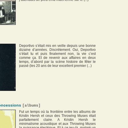
Deportivo s’était mis en veille depuis une bonne
dizaine d’années. Discrètement. Oui, Deportivo
s’était tu et puis finalement non, la vie c’est
comme ça. Et de revenir aux affaires en deux
temps, d’abord par la scène histoire de fêter le
passé (les 20 ans de leur excellent premier (...)
oncessions
[
albums
]
Fut un temps où la frontière entre les albums de
Kristin Hersh et ceux des Throwing Muses était
parfaitement claire. A Kristin Hersh le
minimalisme acoustique et aux Throwing Muses
la puissance électrique. Et à ce jeu-là, malgré un