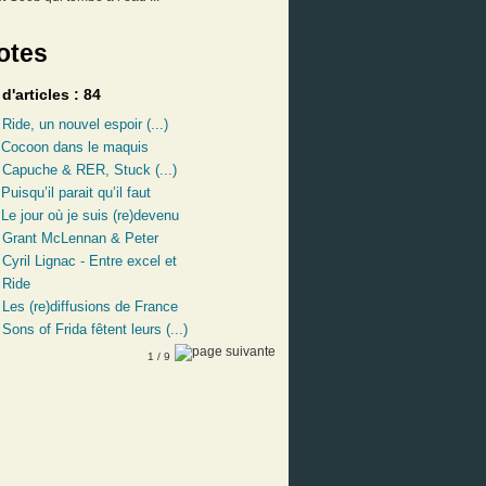
otes
'articles : 84
:
Ride, un nouvel espoir (...)
:
Cocoon dans le maquis
:
Capuche & RER, Stuck (...)
:
Puisqu’il parait qu’il faut
:
Le jour où je suis (re)devenu
:
Grant McLennan & Peter
:
Cyril Lignac - Entre excel et
:
Ride
:
Les (re)diffusions de France
:
Sons of Frida fêtent leurs (...)
1
/ 9