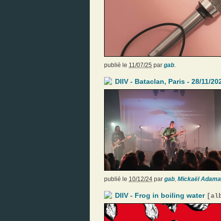
publié le
11/07/25
par
gab
.
DIIV - Bataclan, Paris - 28/11/20
publié le
10/12/24
par
gab
,
Mickaël Adama
DIIV - Frog in boiling water
[
al