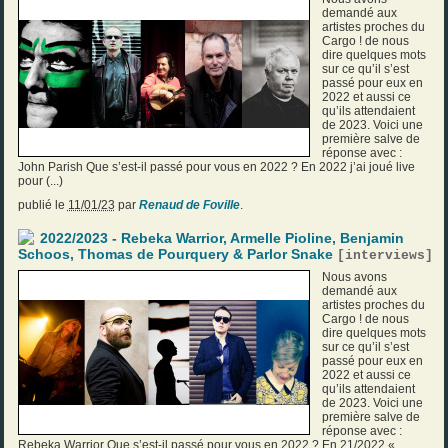
demandé aux
artistes proches du
Cargo ! de nous
dire quelques mots
sur ce qu’il s’est
passé pour eux en
2022 et aussi ce
qu’ils attendaient
de 2023. Voici une
première salve de
réponse avec :
John Parish Que s’est-il passé pour vous en 2022 ? En 2022 j’ai joué live
pour (...)
publié le
11/01/23
par
Renaud de Foville
.
2022/2023 - Rebeka Warrior, Armelle Pioline, Benjamin
Schoos, Thomas de Pourquery & Parlor Snake
[
interviews
]
Nous avons
demandé aux
artistes proches du
Cargo ! de nous
dire quelques mots
sur ce qu’il s’est
passé pour eux en
2022 et aussi ce
qu’ils attendaient
de 2023. Voici une
première salve de
réponse avec :
Rebeka Warrior Que s’est-il passé pour vous en 2022 ? En 21/2022 «