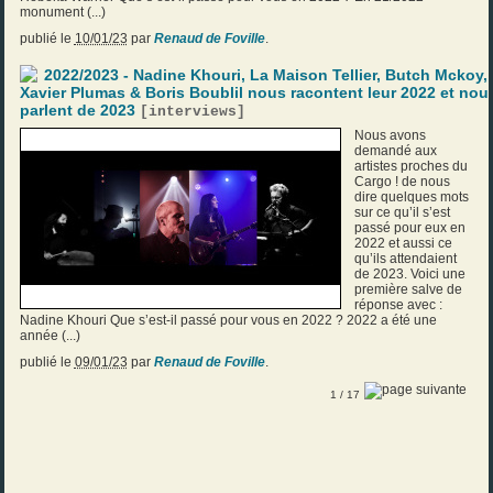
monument (...)
publié le
10/01/23
par
Renaud de Foville
.
2022/2023 - Nadine Khouri, La Maison Tellier, Butch Mckoy,
Xavier Plumas & Boris Boublil nous racontent leur 2022 et nou
parlent de 2023
[
interviews
]
Nous avons
demandé aux
artistes proches du
Cargo ! de nous
dire quelques mots
sur ce qu’il s’est
passé pour eux en
2022 et aussi ce
qu’ils attendaient
de 2023. Voici une
première salve de
réponse avec :
Nadine Khouri Que s’est-il passé pour vous en 2022 ? 2022 a été une
année (...)
publié le
09/01/23
par
Renaud de Foville
.
1
/ 17
INTERVIEWS
- dernière contribution le 31/01/23