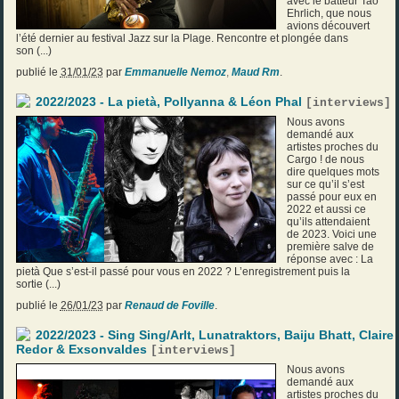
avec le batteur Tao
Ehrlich, que nous
avions découvert
l’été dernier au festival Jazz sur la Plage. Rencontre et plongée dans
son (...)
publié le
31/01/23
par
Emmanuelle Nemoz
,
Maud Rm
.
2022/2023 - La pietà, Pollyanna & Léon Phal
[
interviews
]
Nous avons
demandé aux
artistes proches du
Cargo ! de nous
dire quelques mots
sur ce qu’il s’est
passé pour eux en
2022 et aussi ce
qu’ils attendaient
de 2023. Voici une
première salve de
réponse avec : La
pietà Que s’est-il passé pour vous en 2022 ? L’enregistrement puis la
sortie (...)
publié le
26/01/23
par
Renaud de Foville
.
2022/2023 - Sing Sing/Arlt, Lunatraktors, Baiju Bhatt, Claire
Redor & Exsonvaldes
[
interviews
]
Nous avons
demandé aux
artistes proches du