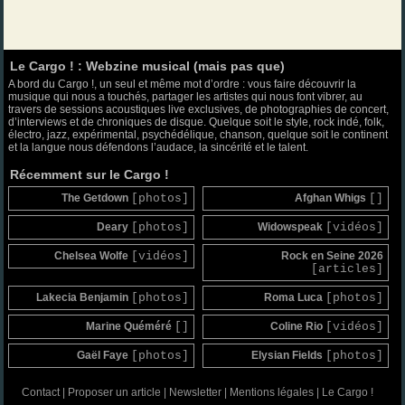
Le Cargo ! : Webzine musical (mais pas que)
A bord du Cargo !, un seul et même mot d’ordre : vous faire découvrir la
musique qui nous a touchés, partager les artistes qui nous font vibrer, au
travers de sessions acoustiques live exclusives, de photographies de concert,
d’interviews et de chroniques de disque. Quelque soit le style, rock indé, folk,
électro, jazz, expérimental, psychédélique, chanson, quelque soit le continent
et la langue nous défendons l’audace, la sincérité et le talent.
Récemment sur le Cargo !
The Getdown
[photos]
Afghan Whigs
[]
Deary
[photos]
Widowspeak
[vidéos]
Chelsea Wolfe
[vidéos]
Rock en Seine 2026
[articles]
Lakecia Benjamin
[photos]
Roma Luca
[photos]
Marine Quéméré
[]
Coline Rio
[vidéos]
Gaël Faye
[photos]
Elysian Fields
[photos]
Contact
|
Proposer un article
|
Newsletter
|
Mentions légales
|
Le Cargo !