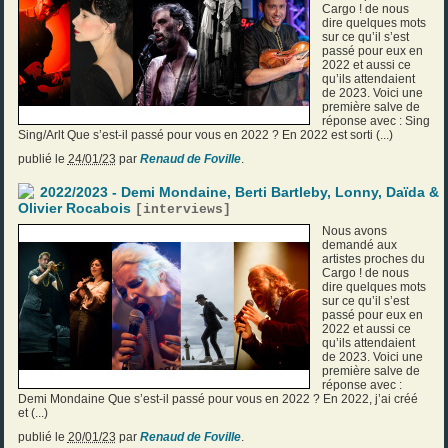
Cargo ! de nous
dire quelques mots
sur ce qu’il s’est
passé pour eux en
2022 et aussi ce
qu’ils attendaient
de 2023. Voici une
première salve de
réponse avec : Sing
Sing/Arlt Que s’est-il passé pour vous en 2022 ? En 2022 est sorti (...)
publié le
24/01/23
par
Renaud de Foville
.
2022/2023 - Demi Mondaine, Berti Bartleby, Lonny, Daïda &
Olivier Rocabois
[
interviews
]
Nous avons
demandé aux
artistes proches du
Cargo ! de nous
dire quelques mots
sur ce qu’il s’est
passé pour eux en
2022 et aussi ce
qu’ils attendaient
de 2023. Voici une
première salve de
réponse avec :
Demi Mondaine Que s’est-il passé pour vous en 2022 ? En 2022, j’ai créé
et (...)
publié le
20/01/23
par
Renaud de Foville
.