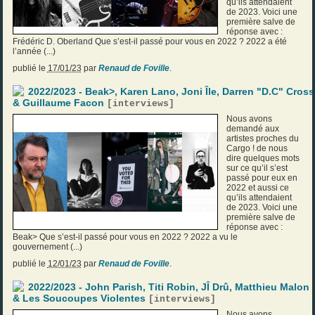
qu’ils attendaient
de 2023. Voici une
première salve de
réponse avec :
Frédéric D. Oberland Que s’est-il passé pour vous en 2022 ? 2022 a été
l’année (...)
publié le
17/01/23
par
Renaud de Foville
.
2022/2023 - Beak>, Karen Lano, Joni Île, Darren "D.C" Cross
& Guillaume Facon
[
interviews
]
Nous avons
demandé aux
artistes proches du
Cargo ! de nous
dire quelques mots
sur ce qu’il s’est
passé pour eux en
2022 et aussi ce
qu’ils attendaient
de 2023. Voici une
première salve de
réponse avec :
Beak> Que s’est-il passé pour vous en 2022 ? 2022 a vu le
gouvernement (...)
publié le
12/01/23
par
Renaud de Foville
.
2022/2023 - John Parish, Titi Robin, JÎ Drû, Matthieu Malon
& Les Soucoupes Violentes
[
interviews
]
Nous avons