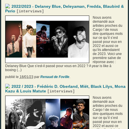
2022/2023 - Delaney Blue, Deleyaman, Fredda, Blaubird &
Perio
[
interviews
]
Nous avons
demandé aux
artistes proches du
Cargo ! de nous
dire quelques mots
sur ce qu’il s’est
passé pour eux en
2022 et aussi ce
qu’ils attendaient
de 2023. Voici une
première salve de
réponse avec :
Delaney Blue Que s’est-il passé pour vous en 2022 ? A year is like à
boxing (...)
publié le
18/01/23
par
Renaud de Foville
.
2022 / 2023 - Frédéric D. Oberland, Miët, Black Lilys, Mona
Kazu & Louis Matute
[
interviews
]
Nous avons
demandé aux
artistes proches du
Cargo ! de nous
dire quelques mots
sur ce qu’il s’est
passé pour eux en
2022 et aussi ce