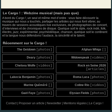
Le Cargo ! : Webzine musical (mais pas que)
A bord du Cargo !, un seul et même mot d’ordre : vous faire découvrir la
musique qui nous a touchés, partager les artistes qui nous font vibrer, au
travers de sessions acoustiques live exclusives, de photographies de concert,
d’interviews et de chroniques de disque. Quelque soit le style, rock indé, folk,
électro, jazz, expérimental, psychédélique, chanson, quelque soit le continent
et la langue nous défendons l’audace, la sincérité et le talent.
Récemment sur le Cargo !
The Getdown
[photos]
Afghan Whigs
[]
Deary
[photos]
Widowspeak
[vidéos]
Chelsea Wolfe
[vidéos]
Rock en Seine 2026
[articles]
Lakecia Benjamin
[photos]
Roma Luca
[photos]
Marine Quéméré
[]
Coline Rio
[vidéos]
Gaël Faye
[photos]
Elysian Fields
[photos]
Contact
|
Proposer un article
|
Newsletter
|
Mentions légales
|
Le Cargo !