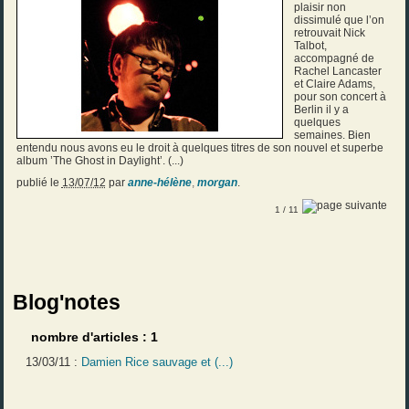
plaisir non
dissimulé que l’on
retrouvait Nick
Talbot,
accompagné de
Rachel Lancaster
et Claire Adams,
pour son concert à
Berlin il y a
quelques
semaines. Bien
entendu nous avons eu le droit à quelques titres de son nouvel et superbe
album ’The Ghost in Daylight’. (...)
publié le
13/07/12
par
anne-hélène
,
morgan
.
1
/ 11
Blog'notes
nombre d'articles : 1
13/03/11 :
Damien Rice sauvage et (...)