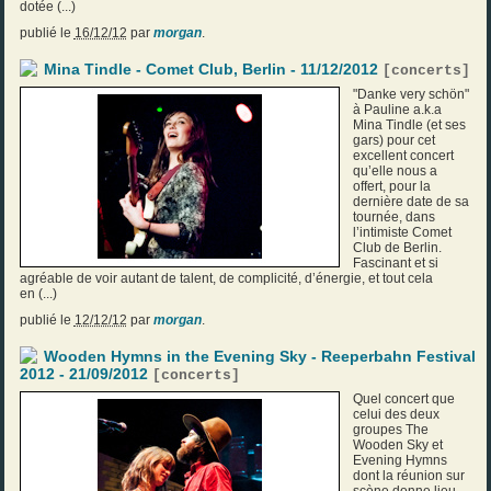
dotée (...)
publié le
16/12/12
par
morgan
.
Mina Tindle - Comet Club, Berlin - 11/12/2012
[
concerts
]
"Danke very schön"
à Pauline a.k.a
Mina Tindle (et ses
gars) pour cet
excellent concert
qu’elle nous a
offert, pour la
dernière date de sa
tournée, dans
l’intimiste Comet
Club de Berlin.
Fascinant et si
agréable de voir autant de talent, de complicité, d’énergie, et tout cela
en (...)
publié le
12/12/12
par
morgan
.
Wooden Hymns in the Evening Sky - Reeperbahn Festival
2012 - 21/09/2012
[
concerts
]
Quel concert que
celui des deux
groupes The
Wooden Sky et
Evening Hymns
dont la réunion sur