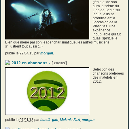
génie et de son
aura la scène du
Lido de Berlin sur
laquelle ils se
produisaient à
l’occasion de la
Piasnites. Une
expérience
inoubliable qui fut
quasi spirituelle.
Bien que mené par son leader charismatique, les autres musiciens
s’illustrent tout aussi (...)
publié le
22/04/15
par
morgan
.
2012 en chansons -
[
zooms
]
Sélection des
chansons préférées
des matelots en
2012.
publié le
07/01/13
par
benoît
,
gab
,
Mélanie Fazi
,
morgan
.