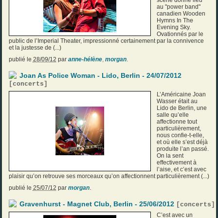
scène donne lieu
au "power band"
canadien Wooden
Hymns In The
Evening Sky.
Ovationnés par le
public de l’Imperial Theater, impressionné certainement par la connivence
et la justesse de (...)
publié le
28/09/12
par
anne-hélène
,
morgan
.
Joan As Police Woman - Lido, Berlin - 24/07/2012
[
concerts
]
L’Américaine Joan
Wasser était au
Lido de Berlin, une
salle qu’elle
affectionne tout
particulièrement,
nous confie-t-elle,
et où elle s’est déjà
produite l’an passé.
On la sent
effectivement à
l’aise, et c’est avec
plaisir qu’on retrouve ses morceaux qu’on affectionnent particulièrement (...)
publié le
25/07/12
par
morgan
.
Gravenhurst - Magnet Club, Berlin - 25/06/2012
[
concerts
]
C’est avec un