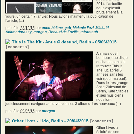
2014, l’actualité
nous explosait
brutalement à la
figure, un certain 7 janvier. Nous avions maintenu la publication de
l’article, (...)
publié le
28/12/15
par
anne-hélène
,
gab
,
Mélanie Fazi
,
Mickaël
Adamadorassy
,
morgan
,
Renaud de Foville
,
tairanteuh
.
This Is The Kit - Antje Øklesund, Berlin - 05/06/2015
[
concerts
]
Ah mais quel
bonheur, que dis-je
enchantement, de
retrouver This Is
The Kit, après 5
années sans les
voir (pour ma part).
Dans le très grunge
Antje Øklesund de
Berlin, Kate Stables
et ses musiciens
nous font
judicieusement naviguer au travers de ses 3 albums. Les nouveaux (...)
publié le
09/06/15
par
morgan
.
Other Lives - Lido, Berlin - 20/04/2015
[
concerts
]
Other Lives a
éclairé de son