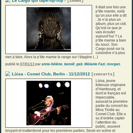
Le Cargo qui tape-tip-top -
[
zooms
]
Il était une fois une
p’tite mamie, voilà
qu’un jour elle a dit
: Je n’ai plus un
album, plus un cidi.
Qu’est ce que je
vais écouter
aujourd’hui ? La
p’tite mamie a bien
du souci. Son
Cargo posé sur la
cuisinière n’a plus
rien à faire. Alors la p’tite mamie le range sur l’étagère (...)
publié le
07/01/13
par
anne-hélène
,
benoît
,
gab
,
Mélanie Fazi
,
morgan
.
Lùisa - Comet Club, Berlin - 11/12/2012
[
concerts
]
Lùisa, jeune
folkeuse originaire
d’Hambourg, et
dont le français est
impeccable,
assurait la première
partie du concert du
Mina Tindle au
Comet Club. Elle a
su d’entrée capter
l’attention du
public, souvent
bruyant et inattentioné pour les premières parties. Seule en scène et