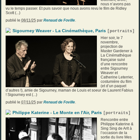
nous n’avons pas
vu le temps passer. Et puis savoir que nous avons revu le film de Ridley
Scott (...)
publié le
08/11/25
par
Renaud de Foville
.
Sigourney Weaver - La Cinémathèque, Paris
[
portraits
]
Hier soir, le 7
novembre,
projection de
Master Gardener à
La Cinémathèque
française suivi
d’une rencontre
entre Sigourney
Weaver et
Catherine Leterrier,
costumière du film
(et d’un paquet
d’autres !), amie de Sigourney, maman de Louis et soeur de Laurent Fabius
! Sigourney est (...)
publié le
07/11/25
par
Renaud de Foville
.
Philippe Katerine - Le Monte en l'Air, Paris
[
portraits
]
Rencontre entre
Philippe Katerine &
Sing Sing de Arlt à
l’occasion de la
sortie du livre Mes