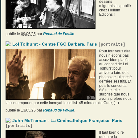
dessins
mignonistes publié
chez Helium
Editions !
publié le
09/06/25
par
Renaud de Foville
.
Lol Tolhurst - Centre FGO Barbara, Paris
[
portraits
]
Pour tout vous dire
nous n’étions pas
assez bien placés
au concert de Lol
Tolhurst pour
arriver à faire des
photos de lui caché
derrière ses fûts. Et
puis le concert a
été une telle
surprise que nous
avons préféré nous
laisser emporter par cette incroyable setlist. 45 minutes de Cure, (...)
publié le
13/05/25
par
Renaud de Foville
.
John McTiernan - La Cinémathèque Française, Paris
[
portraits
]
Il faut bien dire
qu’entre la