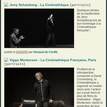
Jerry Schatzberg - La Cinémathèque
[
portraits
]
Quelques photos
de la masterclass
de Jerry
Schatzberg lors de
son hommage à la
Cinémathèque
française !
publié le
01/02/25
par
Renaud de Foville
.
Viggo Mortensen - La Cinémathèque Française, Paris
[
portraits
]
Profitant de la
rétrospective
consacrée à David
Cronenberg, la
Cinémathèque a
organisé un master
class avec l’acteur
qui a joué dans le
plus de films du
réalisateur : Viggo
Mortensen. Après la
projection de leur