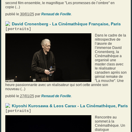
second film ensemble, le magnifique "Les promesses de l’ombre" en
copie (...)
publié le
30/01/25
par
Renaud de Foville
.
David Cronenberg - La Cinémathèque Française, Paris
[
portraits
]
Dans le cadre de la
rétrospective de
l’œuvre de
l’immense David
Cronenberg, la
Cinémathèque a
organisé une
master class avec
le réalisateur
canadien après son
génial remake de
"La mouche". Une
heure passionnante avec un réalisateur qui sort cette année son
nouveau (...)
publié le
27/01/25
par
Renaud de Foville
.
Kiyoshi Kurosawa & Leos Carax - La Cinémathèque, Paris
[
portraits
]
Rencontre au
sommet à la
Cinémathèque. Un
dialogue