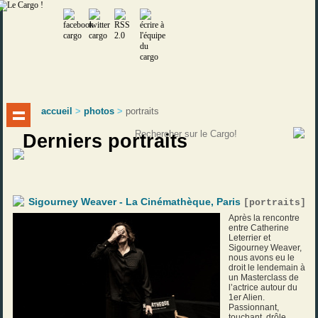
accueil
>
photos
>
portraits
Derniers portraits
Sigourney Weaver - La Cinémathèque, Paris
[
portraits
]
Après la rencontre
entre Catherine
Leterrier et
Sigourney Weaver,
nous avons eu le
droit le lendemain à
un Masterclass de
l’actrice autour du
1er Alien.
Passionnant,
touchant, drôle,