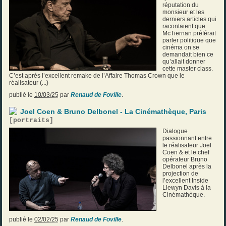
réputation du
monsieur et les
derniers articles qui
racontaient que
McTiernan préférait
parler politique que
cinéma on se
demandait bien ce
qu’allait donner
cette master class.
C’est après l’excellent remake de l’Affaire Thomas Crown que le
réalisateur (...)
publié le
10/03/25
par
Renaud de Foville
.
Joel Coen & Bruno Delbonel - La Cinémathèque, Paris
[
portraits
]
Dialogue
passionnant entre
le réalisateur Joel
Coen & et le chef
opérateur Bruno
Delbonel après la
projection de
l’excellent Inside
Llewyn Davis à la
Cinémathèque.
publié le
02/02/25
par
Renaud de Foville
.