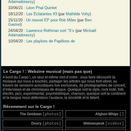
Adamadorassy
)
10/06/21 :
Léon Phal Quintet
18/12/20 :
Les Éclatantes #3
(par
Mathilde Vohy
)
15/11/20 :
Un nouvel EP pour Rob Miles
(par
Ben
Gaston
)
24/04/20 :
Lawrence Rothman sort "It’s
(par
Mickaël
Adamadorassy
)
10/04/20 :
Les playlists de Papillons de
Le Cargo ! : Webzine musical (mais pas que)
A bord du Cargo !, un seul et même mot d’ordre : vous faire découvrir la
musique qui nous a touchés, partager les artistes qui nous font vibrer, au
travers de sessions acoustiques live exclusives, de photographies de concert,
d’interviews et de chroniques de disque. Quelque soit le style, rock indé, folk,
électro, jazz, expérimental, psychédélique, chanson, quelque soit le continent
et la langue nous défendons l’audace, la sincérité et le talent.
Récemment sur le Cargo !
The Getdown
[photos]
Afghan Whigs
[]
Deary
[photos]
Widowspeak
[vidéos]