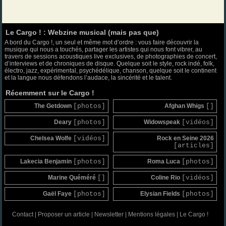
Le Cargo ! : Webzine musical (mais pas que)
A bord du Cargo !, un seul et même mot d’ordre : vous faire découvrir la
musique qui nous a touchés, partager les artistes qui nous font vibrer, au
travers de sessions acoustiques live exclusives, de photographies de concert,
d’interviews et de chroniques de disque. Quelque soit le style, rock indé, folk,
électro, jazz, expérimental, psychédélique, chanson, quelque soit le continent
et la langue nous défendons l’audace, la sincérité et le talent.
Récemment sur le Cargo !
The Getdown
[photos]
Afghan Whigs
[]
Deary
[photos]
Widowspeak
[vidéos]
Chelsea Wolfe
[vidéos]
Rock en Seine 2026
[articles]
Lakecia Benjamin
[photos]
Roma Luca
[photos]
Marine Quéméré
[]
Coline Rio
[vidéos]
Gaël Faye
[photos]
Elysian Fields
[photos]
Contact
|
Proposer un article
|
Newsletter
|
Mentions légales
|
Le Cargo !