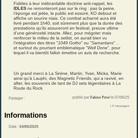
Fidèles à leur inébranlable doctrine anti-rappel, les
IDLES
ne remonteront pas sur le ring : pas la peine,
l’éponge est jetée, le public est essoré, KO debout et
affiche un sourire niais. Ce combat acharné aura été
livré pendant 1h40, soit sûrement plus que la durée des
prestations qu’ils assureront en festival, preuve ultime
d’une générosité intacte. Allez, pour mégoter mais
renforcer le milieu de la setlist, on aurait bien vu
l’intégration des titres "
1049 Gotho
" ou "
Samaritans
"…
et surtout du pourtant emblématique "
Well Done
", pour
lequel il va bientôt falloir émettre un avis de recherche.
Un grand merci à La Sirène, Martin, Yvan, Micka, Marie
ainsi qu’à Lauphi, des Magnetic Friends, qui a ravivé, en
after, les souvenirs de tant de DJ sets légendaires à La
Route du Rock.
publié par
Fabrice Privé
le 07/06/25
Partager :
| 0 messages
Informations
Date :
04/06/2025