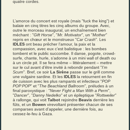
quatre cordes.
L’amorce du concert est royale (mais "fuck the king") et
balaie en cinq titres les cinq albums du groupe. Avec,
outre le morceau inaugural, un enchaînement bien
méchant : "
Gift Horse
", "
Mr. Motivator
", un "
Mother
"
repris en chœur et le monstrueux "
Car Crash
". Les
IDLES
ont beau prêcher l’amour, la paix et la
compassion, avec eux c’est balistique : les bombes
tombent et le public succombe. Il danse, pogote, crowd-
surfe, chante, hurle, s’adonne à un mini wall of death ou
à un circle pit. Il se fera même – littéralement – mettre
sur le cul avant d’être invité à rebondir pendant "
I’m
Scum
". Bref, ce soir
La Sirène
passe sur le grill comme
une vulgaire sardine. Et les
IDLES
la retournent en fin
de cuisson avec les plus rampants et infectieux "
POP
POP POP
" et "
The Beachland Ballroom
", préludes à un
final paroxystique : "
Never Fight a Man With a Perm
",
"
Dancer
", "
Danny Nedelko
" et un épileptique "
Rottweiler
"
à rallonge, qui voit
Talbot
rejoindre
Beavis
derrière les
fûts, et un
Bowen
virevoltant présenter chacun de ses
comparses avant d’appeler, une dernière fois, au
cessez-le-feu à Gaza.