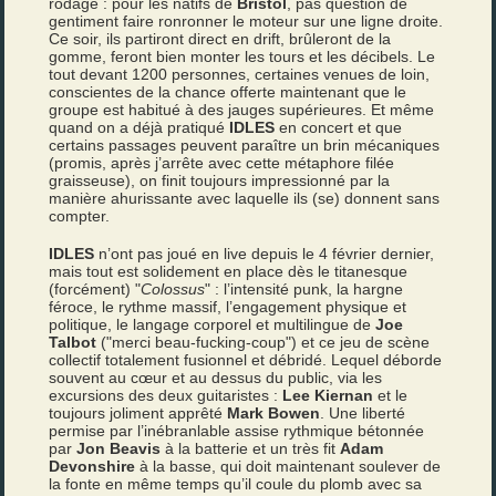
rodage : pour les natifs de
Bristol
, pas question de
gentiment faire ronronner le moteur sur une ligne droite.
Ce soir, ils partiront direct en drift, brûleront de la
gomme, feront bien monter les tours et les décibels. Le
tout devant 1200 personnes, certaines venues de loin,
conscientes de la chance offerte maintenant que le
groupe est habitué à des jauges supérieures. Et même
quand on a déjà pratiqué
IDLES
en concert et que
certains passages peuvent paraître un brin mécaniques
(promis, après j’arrête avec cette métaphore filée
graisseuse), on finit toujours impressionné par la
manière ahurissante avec laquelle ils (se) donnent sans
compter.
IDLES
n’ont pas joué en live depuis le 4 février dernier,
mais tout est solidement en place dès le titanesque
(forcément) "
Colossus
" : l’intensité punk, la hargne
féroce, le rythme massif, l’engagement physique et
politique, le langage corporel et multilingue de
Joe
Talbot
("merci beau-fucking-coup") et ce jeu de scène
collectif totalement fusionnel et débridé. Lequel déborde
souvent au cœur et au dessus du public, via les
excursions des deux guitaristes :
Lee Kiernan
et le
toujours joliment apprêté
Mark Bowen
. Une liberté
permise par l’inébranlable assise rythmique bétonnée
par
Jon Beavis
à la batterie et un très fit
Adam
Devonshire
à la basse, qui doit maintenant soulever de
la fonte en même temps qu’il coule du plomb avec sa