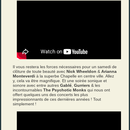
Il vous restera les forces nécessaires pour un samedi de
clôture de toute beauté avec
Nick Wheeldon
&
Arianna
Monteverdi
à la superbe Chapelle en centre ville. Allez
y, cela va être magnifique. Et une soirée sonique et
sonore avec entre autres
Gablé
,
Gurriers
& les
incontournables
The Psychotic Monks
qui nous ont
offert quelques uns des concerts les plus
impressionnants de ces dernières années ! Tout
simplement !