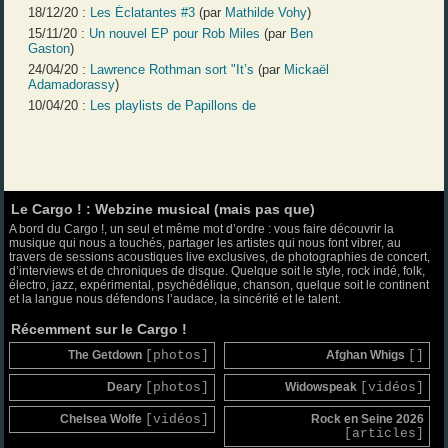
18/12/20 :
Les Éclatantes #3
(par
Mathilde Vohy
)
15/11/20 :
Un nouvel EP pour Rob Miles
(par
Ben
Gaston
)
24/04/20 :
Lawrence Rothman sort "It’s
(par
Mickaël
Adamadorassy
)
10/04/20 :
Les playlists de Papillons de
Le Cargo ! : Webzine musical (mais pas que)
A bord du Cargo !, un seul et même mot d’ordre : vous faire découvrir la
musique qui nous a touchés, partager les artistes qui nous font vibrer, au
travers de sessions acoustiques live exclusives, de photographies de concert,
d’interviews et de chroniques de disque. Quelque soit le style, rock indé, folk,
électro, jazz, expérimental, psychédélique, chanson, quelque soit le continent
et la langue nous défendons l’audace, la sincérité et le talent.
Récemment sur le Cargo !
The Getdown
[photos]
Afghan Whigs
[]
Deary
[photos]
Widowspeak
[vidéos]
Chelsea Wolfe
[vidéos]
Rock en Seine 2026
[articles]