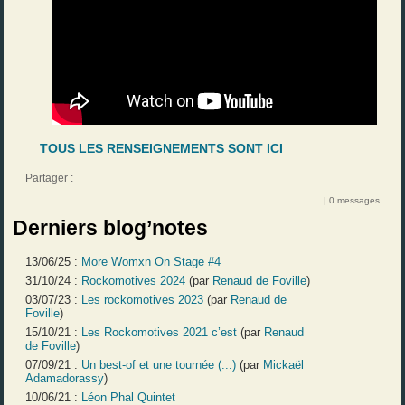
TOUS LES RENSEIGNEMENTS SONT ICI
Partager :
| 0 messages
Derniers blog’notes
13/06/25 :
More Womxn On Stage #4
31/10/24 :
Rockomotives 2024
(par
Renaud de Foville
)
03/07/23 :
Les rockomotives 2023
(par
Renaud de
Foville
)
15/10/21 :
Les Rockomotives 2021 c’est
(par
Renaud
de Foville
)
07/09/21 :
Un best-of et une tournée (...)
(par
Mickaël
Adamadorassy
)
10/06/21 :
Léon Phal Quintet