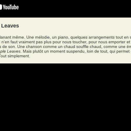
e Leaves
lanant même. Une mélodie, un piano, quelques arrangements tout en dé
 Il n’en faut vraiment pas plus pour nous toucher, pour nous emporter
pes de son. Une chanson comme un chaud souffle chaud, comme une é
ple Leaves
. Mais plutôt un moment suspendu, loin de tout, qui permet 
Tout simplement.