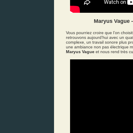
Maryus Vague 
Vous pourriez croire que l’on chois
retrouvons aujourd’hui avec un quat
complexe, un travail sonore plus p
une ambiance non pas électrique mal
Maryus Vague
et nous rend très cur