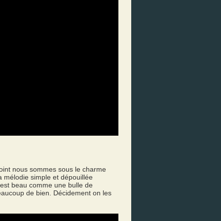
 point nous sommes sous le charme
 mélodie simple et dépouillée
 C’est beau comme une bulle de
 beaucoup de bien. Décidement on les