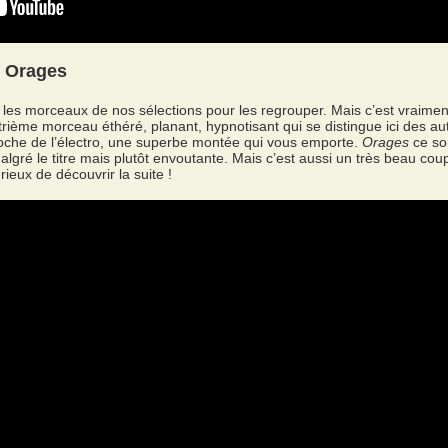
- Orages
it les morceaux de nos sélections pour les regrouper. Mais c’est vraimen
rième morceau éthéré, planant, hypnotisant qui se distingue ici des au
roche de l’électro, une superbe montée qui vous emporte.
Orages
ce so
gré le titre mais plutôt envoutante. Mais c’est aussi un très beau coupl
ieux de découvrir la suite !