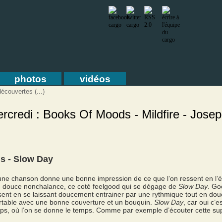
photos
vidéos
écouvertes (...)
rcredi : Books Of Moods - Mildfire - Jose
s - Slow Day
 une chanson donne une bonne impression de ce que l’on ressent en l’é
e douce nonchalance, ce coté feelgood qui se dégage de
Slow Day
. Go
ssent en se laissant doucement entrainer par une rythmique tout en douc
ortable avec une bonne couverture et un bouquin.
Slow Day
, car oui c’
temps, où l’on se donne le temps. Comme par exemple d’écouter cette su