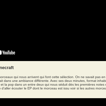
necraft
 morceaux qui nous arrivent qui font cette sélection. On ne savait pas e
rait dans une ambiance différente. Avec ses deux minutes, format inhab
k et la pop dans un entre deux qui nous séduit dès les premières notes e
d’aller écouter le EP dont le morceau est issu voir si les autres morcea