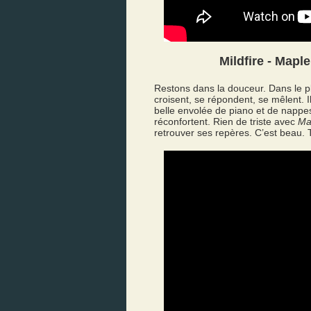
Mildfire - Mapl
Restons dans la douceur. Dans le p
croisent, se répondent, se mêlent.
belle envolée de piano et de nap
réconfortent. Rien de triste avec
Ma
retrouver ses repères. C’est beau. 