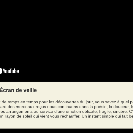
Écran de veille
z de temps en temps pour les découvertes du jour, vous savez à quel
ard des morceaux reçus nous continuons dans la poésie, la douceur, la
ues arrangements au service d’une émotion délicate, fragile, sincère.
n rayon de soleil qui vient vous réchauffer. Un instant simple qui fait