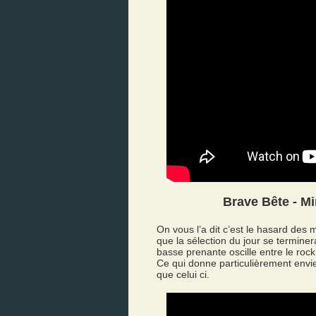
Brave Bête - Mi
On vous l’a dit c’est le hasard des
que la sélection du jour se termine
basse prenante oscille entre le roc
Ce qui donne particulièrement envie 
que celui ci.