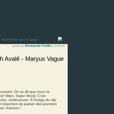
Renaud de Foville
publié par
le 11/06/25
ph Avalé - Maryus Vague
coutant. On se dit que nous ne
od Vibes, Super Mood. C’est
eur, chaleureuse. A l’image du clip
est important de passer des journées
per chanson !