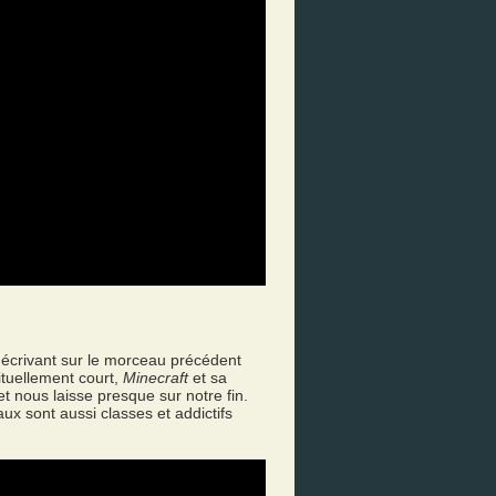
n écrivant sur le morceau précédent
ituellement court,
Minecraft
et sa
t nous laisse presque sur notre fin.
ux sont aussi classes et addictifs