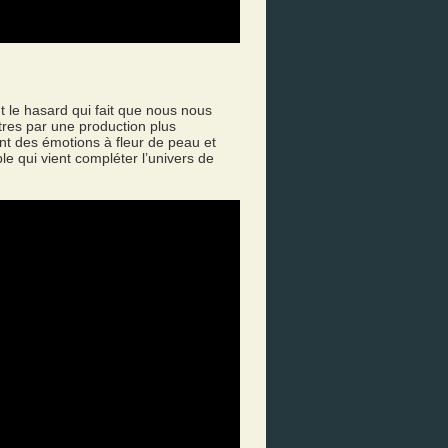
t le hasard qui fait que nous nous
tres par une production plus
nt des émotions à fleur de peau et
e qui vient compléter l’univers de