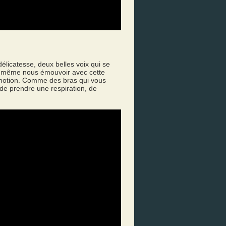
licatesse, deux belles voix qui se
 et même nous émouvoir avec cette
motion. Comme des bras qui vous
de prendre une respiration, de