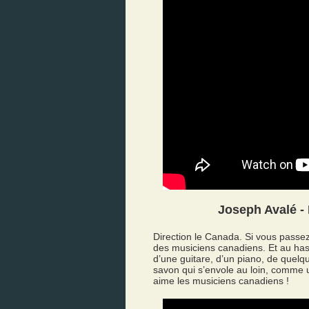
Joseph Avalé - 
Direction le Canada. Si vous passe
des musiciens canadiens. Et au has
d’une guitare, d’un piano, de quelq
savon qui s’envole au loin, comme u
aime les musiciens canadiens !