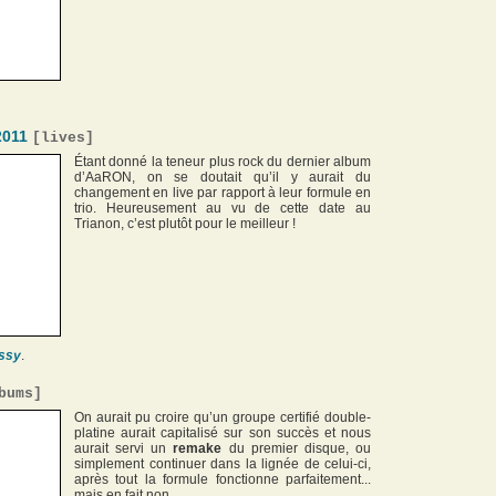
2011
[
lives
]
Étant donné la teneur plus rock du dernier album
d’AaRON, on se doutait qu’il y aurait du
changement en live par rapport à leur formule en
trio. Heureusement au vu de cette date au
Trianon, c’est plutôt pour le meilleur !
ssy
.
bums
]
On aurait pu croire qu’un groupe certifié double-
platine aurait capitalisé sur son succès et nous
aurait servi un
remake
du premier disque, ou
simplement continuer dans la lignée de celui-ci,
après tout la formule fonctionne parfaitement...
mais en fait non...