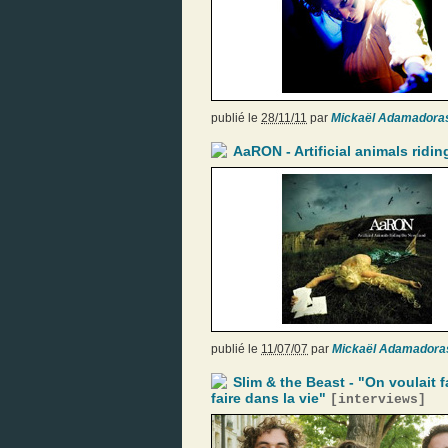
publié le
28/11/11
par
Mickaël Adamadora
AaRON - Artificial animals ridi
publié le
11/07/07
par
Mickaël Adamadora
Slim & the Beast - "On voulait 
faire dans la vie"
[
interviews
]