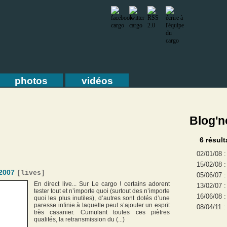
photos
vidéos
Blog'n
6 résult
02/01/08 
15/02/08 
/2007
[
lives
]
05/06/07 
En direct live... Sur Le cargo ! certains adorent
13/02/07 
tester tout et n’importe quoi (surtout des n’importe
16/06/08 
quoi les plus inutiles), d’autres sont dotés d’une
paresse infinie à laquelle peut s’ajouter un esprit
08/04/11 
très casanier. Cumulant toutes ces piètres
qualités, la retransmission du (...)