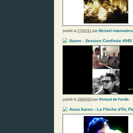
publié le
27/02/11
par
Mickaël Adamadora
Aaron - Session Confinée #040
publié le
28/04/20
par
Renaud de Foville
.
Anna Aaron - La Flèche d'Or, Pa