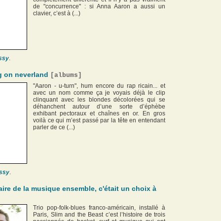
de "concurrence" : si Anna Aaron a aussi un
clavier, c’est à (...)
ssy
.
ng on neverland
[
albums
]
"Aaron - u-turn", hum encore du rap ricain... et
avec un nom comme ça je voyais déjà le clip
clinquant avec les blondes décolorées qui se
déhanchent autour d’une sorte d’éphèbe
exhibant pectoraux et chaînes en or. En gros
voilà ce qui m’est passé par la tête en entendant
parler de ce (...)
ssy
.
faire de la musique ensemble, c'était un choix à
Trio pop-folk-blues franco-américain, installé à
Paris, Slim and the Beast c’est l’histoire de trois