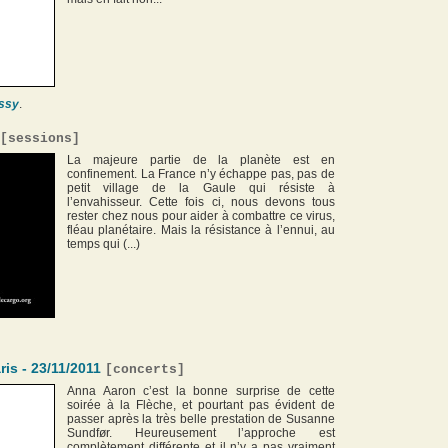
ssy
.
[
sessions
]
La majeure partie de la planète est en
confinement. La France n’y échappe pas, pas de
petit village de la Gaule qui résiste à
l’envahisseur. Cette fois ci, nous devons tous
rester chez nous pour aider à combattre ce virus,
fléau planétaire. Mais la résistance à l’ennui, au
temps qui (...)
ris - 23/11/2011
[
concerts
]
Anna Aaron c’est la bonne surprise de cette
soirée à la Flèche, et pourtant pas évident de
passer après la très belle prestation de Susanne
Sundfør. Heureusement l’approche est
complètement différente et il n’y a pas vraiment