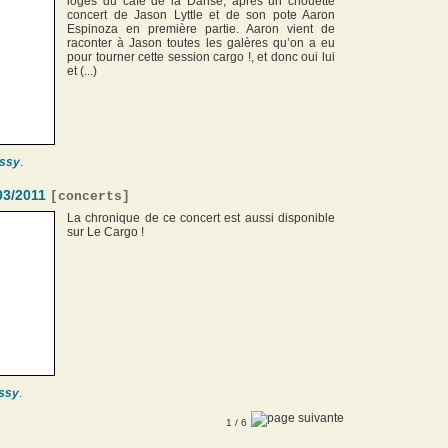
loges du café de la Danse, après un chouette
concert de Jason Lyttle et de son pote Aaron
Espinoza en première partie. Aaron vient de
raconter à Jason toutes les galères qu’on a eu
pour tourner cette session cargo !, et donc oui lui
et (...)
ssy
.
03/2011
[
concerts
]
La chronique de ce concert est aussi disponible
sur Le Cargo !
ssy
.
1
/ 6