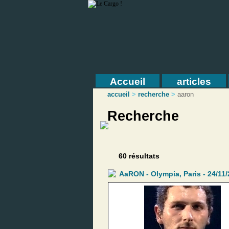
Accueil
articles
accueil
>
recherche
>
aaron
Recherche
60 résultats
AaRON - Olympia, Paris - 24/11