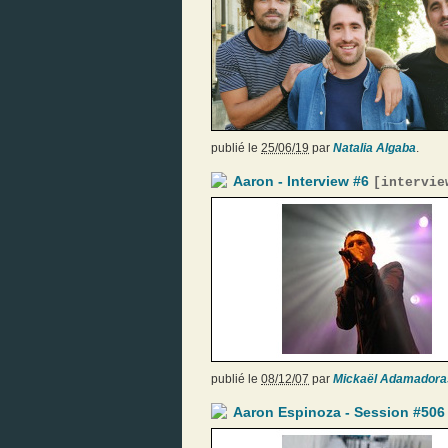
publié le
25/06/19
par
Natalia Algaba
.
Aaron - Interview #6
[
intervie
publié le
08/12/07
par
Mickaël Adamadora
Aaron Espinoza - Session #506