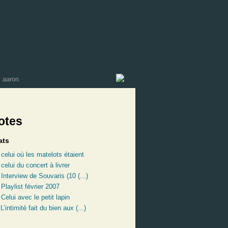
otes
ats
:
celui où les matelots étaient
:
celui du concert à livrer
:
Interview de Souvaris (10 (...)
:
Playlist février 2007
:
Celui avec le petit lapin
:
L’intimité fait du bien aux (...)