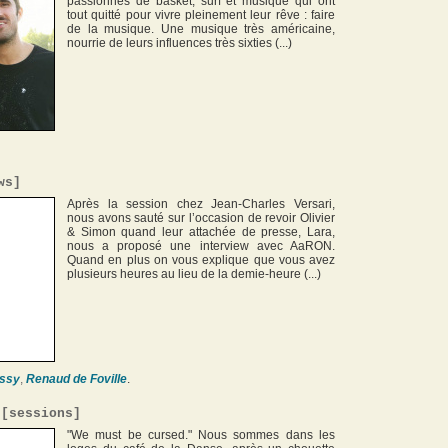
passionnés de basket, surf et musique qui ont
tout quitté pour vivre pleinement leur rêve : faire
de la musique. Une musique très américaine,
nourrie de leurs influences très sixties (...)
ws
]
Après la session chez Jean-Charles Versari,
nous avons sauté sur l’occasion de revoir Olivier
& Simon quand leur attachée de presse, Lara,
nous a proposé une interview avec AaRON.
Quand en plus on vous explique que vous avez
plusieurs heures au lieu de la demie-heure (...)
ssy
,
Renaud de Foville
.
[
sessions
]
"We must be cursed." Nous sommes dans les