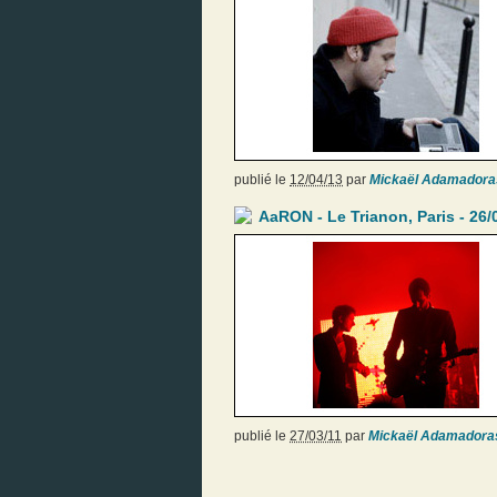
publié le
12/04/13
par
Mickaël Adamadora
AaRON - Le Trianon, Paris - 26/
publié le
27/03/11
par
Mickaël Adamadora