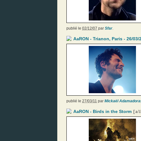
publié le
02/12/07
par
Sfar
.
AaRON - Trianon, Paris - 26/03/
publié le
27/03/11
par
Mickaël Adamadora
AaRON - Birds in the Storm
[
al