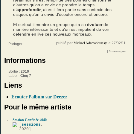
Néanmoins il est rempli de très bonnes chansons et
d’autres qu’on a envie de prendre le temps
d’
approfondir
, alors il fera partie sans contexte des
disques qu’on a envie d’écouter encore et encore.
Et surtout il montre un groupe qui a su
évoluer
de
manière intéressante et qu’on est impatient de voir
défendre en live ces nouveaux morceaux.
publié par
Mickaël Adamadorassy
le 27/02/11
Partager :
| 0 messages
Informations
Sortie :
2010
Label :
Cinq 7
Liens
Ecouter l’album sur Deezer
Pour le même artiste
Session Confinée #040
[
sessions
,
2020]