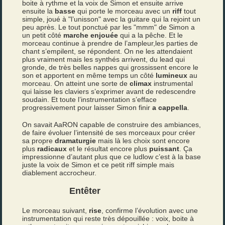
boite à rythme et la voix de Simon et ensuite arrive
ensuite la
basse
qui porte le morceau avec un
riff
tout
simple, joué à "l’unisson" avec la guitare qui la rejoint un
peu après. Le tout ponctué par les "mmm" de Simon a
un petit côté
marche enjouée
qui a la pêche. Et le
morceau continue à prendre de l’ampleur,les parties de
chant s’empilent, se répondent. On ne les attendaient
plus vraiment mais les synthés arrivent, du lead qui
gronde, de très belles nappes qui grossissent encore le
son et apportent en même temps un côté
lumineux
au
morceau. On atteint une sorte de
climax
instrumental
qui laisse les claviers s’exprimer avant de redescendre
soudain. Et toute l’instrumentation s’efface
progressivement pour laisser Simon finir
a cappella
.
On savait AaRON capable de construire des ambiances,
de faire évoluer l’intensité de ses morceaux pour créer
sa propre
dramaturgie
mais là les choix sont encore
plus
radicaux
et le résultat encore plus
puissant
. Ça
impressionne d’autant plus que ce ludlow c’est à la base
juste la voix de Simon et ce petit riff simple mais
diablement accrocheur.
Entêter
Le morceau suivant,
rise
, confirme l’évolution avec une
instrumentation qui reste très dépouillée : voix, boite à