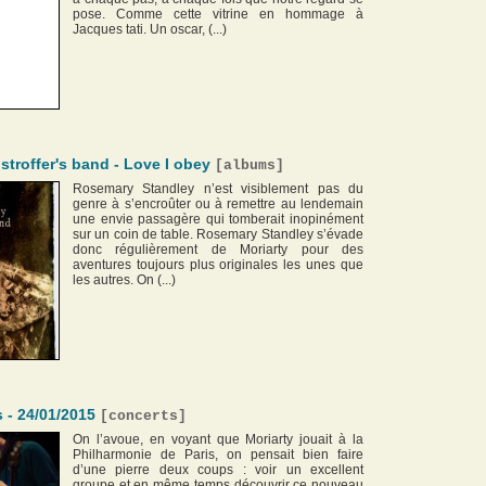
pose. Comme cette vitrine en hommage à
Jacques tati. Un oscar, (...)
troffer's band - Love I obey
[
albums
]
Rosemary Standley n’est visiblement pas du
genre à s’encroûter ou à remettre au lendemain
une envie passagère qui tomberait inopinément
sur un coin de table. Rosemary Standley s’évade
donc régulièrement de Moriarty pour des
aventures toujours plus originales les unes que
les autres. On (...)
s - 24/01/2015
[
concerts
]
On l’avoue, en voyant que Moriarty jouait à la
Philharmonie de Paris, on pensait bien faire
d’une pierre deux coups : voir un excellent
groupe et en même temps découvrir ce nouveau