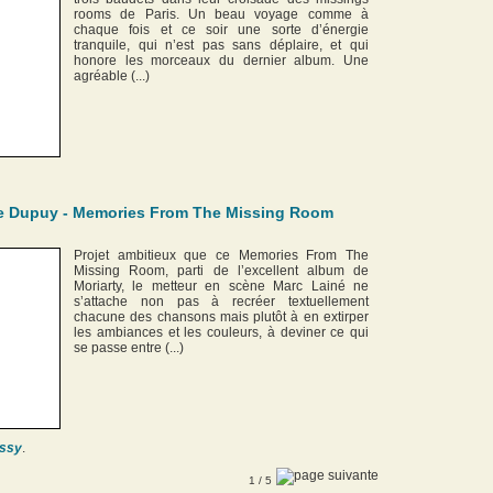
rooms de Paris. Un beau voyage comme à
chaque fois et ce soir une sorte d’énergie
tranquile, qui n’est pas sans déplaire, et qui
honore les morceaux du dernier album. Une
agréable (...)
ppe Dupuy - Memories From The Missing Room
Projet ambitieux que ce Memories From The
Missing Room, parti de l’excellent album de
Moriarty, le metteur en scène Marc Lainé ne
s’attache non pas à recréer textuellement
chacune des chansons mais plutôt à en extirper
les ambiances et les couleurs, à deviner ce qui
se passe entre (...)
ssy
.
1
/ 5