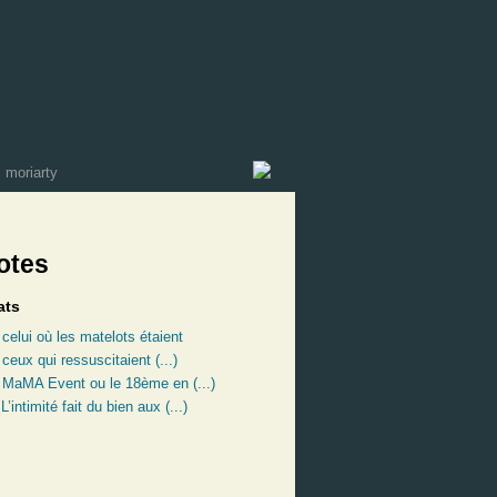
otes
ats
:
celui où les matelots étaient
:
ceux qui ressuscitaient (...)
:
MaMA Event ou le 18ème en (...)
:
L’intimité fait du bien aux (...)