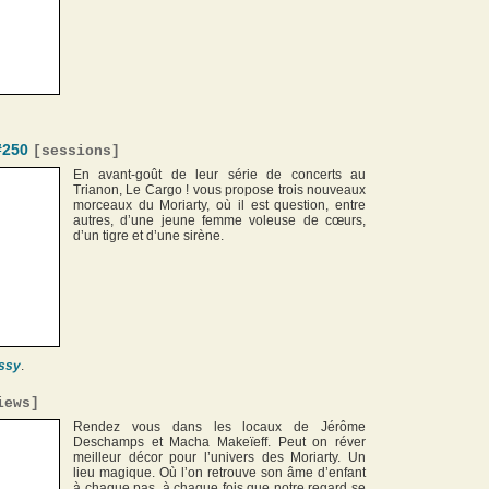
#250
[
sessions
]
En avant-goût de leur série de concerts au
Trianon, Le Cargo ! vous propose trois nouveaux
morceaux du Moriarty, où il est question, entre
autres, d’une jeune femme voleuse de cœurs,
d’un tigre et d’une sirène.
ssy
.
iews
]
Rendez vous dans les locaux de Jérôme
Deschamps et Macha Makeïeff. Peut on réver
meilleur décor pour l’univers des Moriarty. Un
lieu magique. Où l’on retrouve son âme d’enfant
à chaque pas, à chaque fois que notre regard se