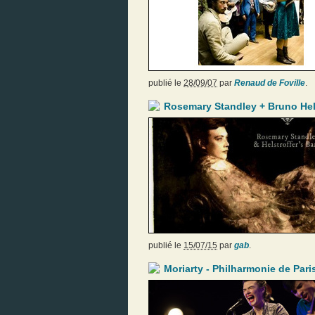
publié le
28/09/07
par
Renaud de Foville
.
Rosemary Standley + Bruno Hels
publié le
15/07/15
par
gab
.
Moriarty - Philharmonie de Pari