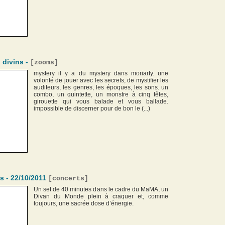
) divins -
[
zooms
]
mystery il y a du mystery dans moriarty. une
volonté de jouer avec les secrets, de mystifier les
auditeurs, les genres, les époques, les sons. un
combo, un quintette, un monstre à cinq têtes,
girouette qui vous balade et vous ballade.
impossible de discerner pour de bon le (...)
s - 22/10/2011
[
concerts
]
Un set de 40 minutes dans le cadre du MaMA, un
Divan du Monde plein à craquer et, comme
toujours, une sacrée dose d’énergie.