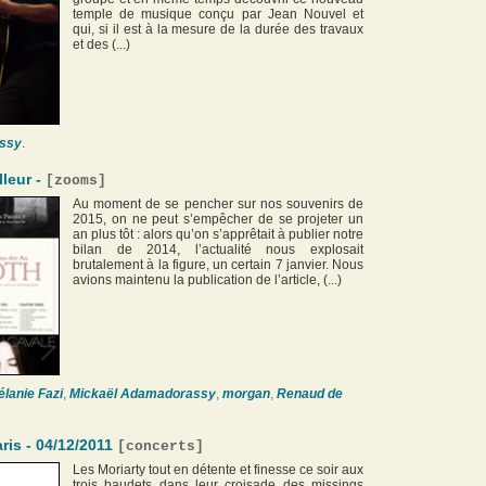
temple de musique conçu par Jean Nouvel et
qui, si il est à la mesure de la durée des travaux
et des (...)
ssy
.
lleur -
[
zooms
]
Au moment de se pencher sur nos souvenirs de
2015, on ne peut s’empêcher de se projeter un
an plus tôt : alors qu’on s’apprêtait à publier notre
bilan de 2014, l’actualité nous explosait
brutalement à la figure, un certain 7 janvier. Nous
avions maintenu la publication de l’article, (...)
lanie Fazi
,
Mickaël Adamadorassy
,
morgan
,
Renaud de
ris - 04/12/2011
[
concerts
]
Les Moriarty tout en détente et finesse ce soir aux
trois baudets dans leur croisade des missings