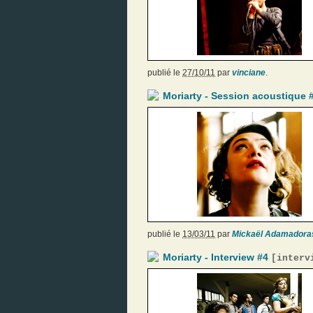
publié le
27/10/11
par
vinciane
.
Moriarty - Session acoustique 
publié le
13/03/11
par
Mickaël Adamadora
Moriarty - Interview #4
[
interv