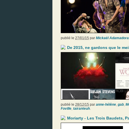
publié le
27/01/15
par
Mickaël Adamadora
De 2015, ne gardons que le mei
publié le
28/12/15
par
anne-hélène
,
gab
,
Mé
Foville
,
tairanteuh
.
Moriarty - Les Trois Baudets, Pa