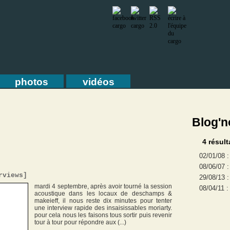
photos
vidéos
Blog'n
4 résult
02/01/08 
08/06/07 
rviews
]
29/08/13 
mardi 4 septembre, après avoir tourné la session
08/04/11 
acoustique dans les locaux de deschamps &
makeieff, il nous reste dix minutes pour tenter
une interview rapide des insaisissables moriarty.
pour cela nous les faisons tous sortir puis revenir
tour à tour pour répondre aux (...)