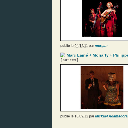
publié le
04/12/11
par
morgan
.
Marc Lainé + Moriarty + Phili
[
autres
]
publié le
10/09/12
par
Mickaël Adamadora