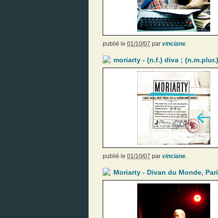
publié le
01/10/07
par
vinciane
.
moriarty - (n.f.) diva ; (n.m.plur.
publié le
01/10/07
par
vinciane
.
Moriarty - Divan du Monde, Pari