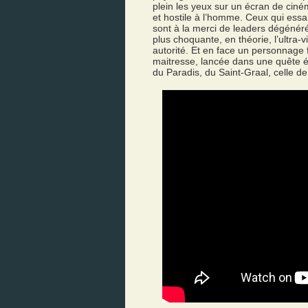
plein les yeux sur un écran de cin
et hostile à l’homme. Ceux qui essa
sont à la merci de leaders dégénéré
plus choquante, en théorie, l’ultra-
autorité. Et en face un personnage 
maitresse, lancée dans une quête é
du Paradis, du Saint-Graal, celle de