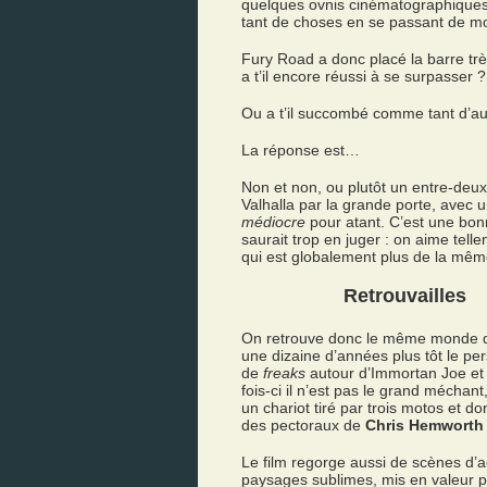
quelques ovnis cinématographiques à
tant de choses en se passant de mo
Fury Road a donc placé la barre trè
a t’il encore réussi à se surpasser ?
Ou a t’il succombé comme tant d’aut
La réponse est…
Non et non, ou plutôt un entre-deux
Valhalla par la grande porte, avec 
médiocre
pour atant. C’est une bonn
saurait trop en juger : on aime tell
qui est globalement plus de la mêm
Retrouvailles
On retrouve donc le même monde d
une dizaine d’années plus tôt le pe
de
freaks
autour d’Immortan Joe et 
fois-ci il n’est pas le grand méchan
un chariot tiré par trois motos et d
des pectoraux de
Chris Hemworth
Le film regorge aussi de scènes d’a
paysages sublimes, mis en valeur p