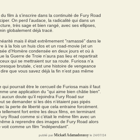
du film à s’inscrire dans la continuité de Fury Road
iper. On perd l’audace, la radicalité qui dans un
cture, très sage et bien rangé, avec ses ellipses,
min globalement déjà tracé.
inéarité mais il était extrêmement "ramassé" dans le
re à la fois un huis clos et un road-movie (et un
dyssée d’Homère condensée en deux jours et où à
 la Guerre de Troie n’aura pas lieu et repartirait
ceux qui se mettraient sur sa route. Furiosa n’a
té presque brutale, c’est une histoire de vengeance
dire que vous savez déjà la fin n’est pas même
qui pourrait être le cercueil de Furiosa mais il faut
mme une application du "qui aime bien châtie bien".
t aucun doute qu’il rejoindra Fury Road sur
 peut se demander si les dés n’étaient pas pipés
ec la perte de liberté que cela entraine forcément.
en tellement fort entre les deux films, en terminant
 Fury Road comme si c’était le même film avec un
va même à reprendre des images de Fury Road alors
 voit comme un film "indépendant".
Mickaël Adamadorassy
publié par
le 24/07/24