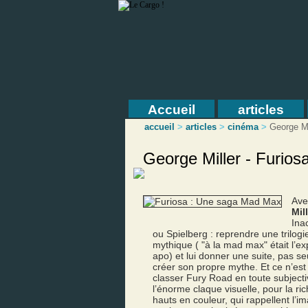
Accueil
articles
accueil
>
articles
>
cinéma
>
George Mi
George Miller - Furio
Av
Mil
Ina
ou Spielberg : reprendre une trilog
mythique ( "à la mad max" était l’ex
apo) et lui donner une suite, pas s
créer son propre mythe. Et ce n’est
classer Fury Road en toute subjecti
l’énorme claque visuelle, pour la r
hauts en couleur, qui rappellent l’i