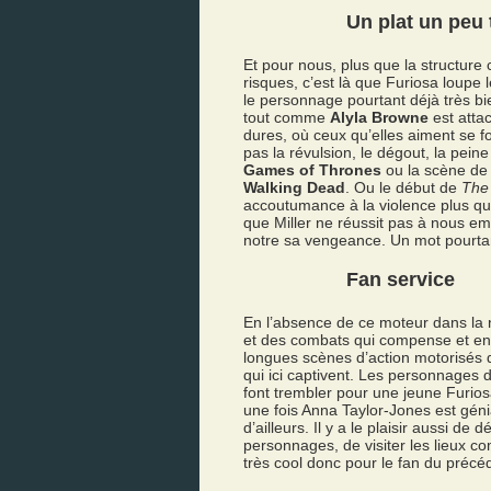
Un plat un peu 
Et pour nous, plus que la structure 
risques, c’est là que Furiosa loupe 
le personnage pourtant déjà très b
tout comme
Alyla Browne
est atta
dures, où ceux qu’elles aiment se fo
pas la révulsion, le dégout, la pei
Games of Thrones
ou la scène de 
Walking Dead
. Ou le début de
The
accoutumance à la violence plus que 
que Miller ne réussit pas à nous em
notre sa vengeance. Un mot pourtant 
Fan service
En l’absence de ce moteur dans la na
et des combats qui compense et en g
longues scènes d’action motorisés 
qui ici captivent. Les personnages
font trembler pour une jeune Furio
une fois Anna Taylor-Jones est gén
d’ailleurs. Il y a le plaisir aussi de
personnages, de visiter les lieux 
très cool donc pour le fan du précéd