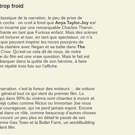
trop froid
classique de la narration, le peu de prise de
le coche : on croit à fond que
Anya Taylor-Joy
est
ien incarné par une remarquable Charlize Theron ,
chante en tant que Furiosa enfant. Mais des scènes
nt torturer et tuer, en tant que spectateur, on n’a
ne que peuvent inspirer les noces pourpres de
la clairière avec Negan et sa batte dans
The
 Crow
. Qu’est-ce cela dit de nous, de notre
du film est une vraie question. Mais le fait est
barquer dans la quête de son héroïne, à faire
répété trois fois sur l’affiche.
rration, c’est la fureur des moteurs ... de voiture
énéral tout ce qui vient du premier film. Ls
qui dans 90% du cinéma sont chiantes à mourir et
 déjà cultes comme Rictus ou Immortan Joe nous
sa courageuse, qui ne perd jamais espoir. Encore
ial dans ce rôle, comme beaucoup d’autres choses
 découvrir un peu plus en détail le passé de ses
comme Gas Town et la Bullet Farm, un
worldbuilding
ent film.