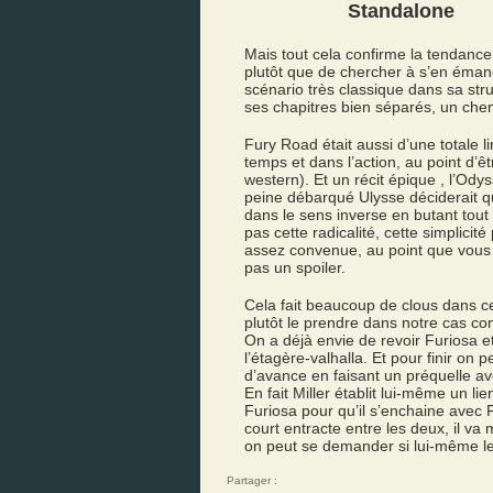
Standalone
Mais tout cela confirme la tendance 
plutôt que de chercher à s’en émanc
scénario très classique dans sa stru
ses chapitres bien séparés, un che
Fury Road était aussi d’une totale l
temps et dans l’action, au point d’êt
western). Et un récit épique , l’O
peine débarqué Ulysse déciderait que
dans le sens inverse en butant tout 
pas cette radicalité, cette simplici
assez convenue, au point que vous 
pas un spoiler.
Cela fait beaucoup de clous dans ce 
plutôt le prendre dans notre cas co
On a déjà envie de revoir Furiosa e
l’étagère-valhalla. Et pour finir on
d’avance en faisant un préquelle av
En fait Miller établit lui-même un li
Furiosa pour qu’il s’enchaine avec
court entracte entre les deux, il 
on peut se demander si lui-même le
Partager :