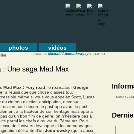
photos
vidéos
Mickaël Adamadorassy
publié par
le 24/07/24
ller
sa : Une saga Mad Max
Inform
ec
Mad Max : Fury road
, le réalisateur
George
ler
a réussi quelque chose d’assez fou.
ccessible même si vous vous appelez Scott, Lucas
Sortie :
2024
ie du cinéma d’action-anticipation, devenue
pression pour décrire le post-apo avant le post-
eulement à la hauteur de son héritage mais apte à
Dernie
 pas qu’un bon film de genre, on n’hésitera pas à
vité parmi les chefs d’œuvre du 7ème art. Pour
ichesse de l’univers développé et les personnages
magination délirante d’un
Jodorowsky
(qui a aussi