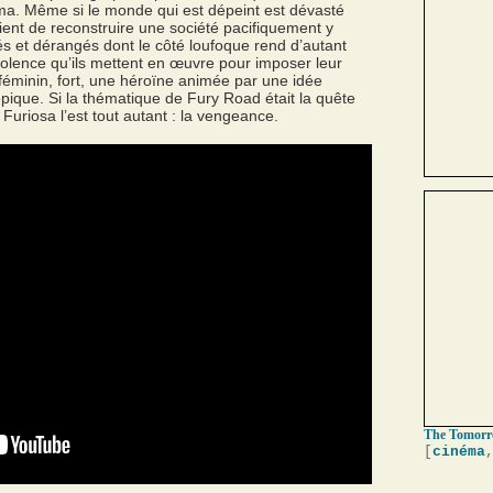
éma. Même si le monde qui est dépeint est dévasté
ient de reconstruire une société pacifiquement y
s et dérangés dont le côté loufoque rend d’autant
violence qu’ils mettent en œuvre pour imposer leur
féminin, fort, une héroïne animée par une idée
pique. Si la thématique de Fury Road était la quête
 Furiosa l’est tout autant : la vengeance.
The Tomorr
[
cinéma