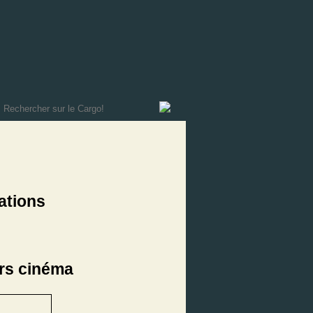
ations
rs cinéma