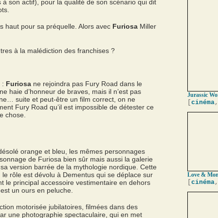
 son actif), pour la qualité de son scénario qui dit
ts.
s haut pour sa préquelle. Alors avec
Furiosa
Miller
res à la malédiction des franchises ?
 :
Furiosa
ne rejoindra pas Fury Road dans le
une haie d’honneur de braves, mais il n’est pas
Jurassic Wor
e… suite et peut-être un film correct, on ne
[
cinéma
ement Fury Road qu’il est impossible de détester ce
e chose.
ésolé orange et bleu, les mêmes personnages
rsonnage de Furiosa bien sûr mais aussi la galerie
sa version barrée de la mythologie nordique. Cette
t, le rôle est dévolu à Dementus qui se déplace sur
Love & Mons
ont le principal accessoire vestimentaire en dehors
[
cinéma
est un ours en peluche.
ction motorisée jubilatoires, filmées dans des
ar une photographie spectaculaire, qui en met