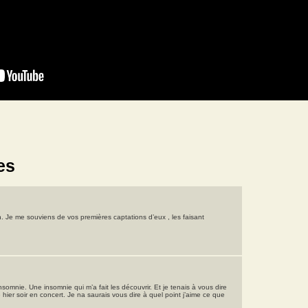
es
 Je me souviens de vos premières captations d’eux , les faisant
somnie. Une insomnie qui m’a fait les découvrir. Et je tenais à vous dire
 hier soir en concert. Je na saurais vous dire à quel point j’aime ce que