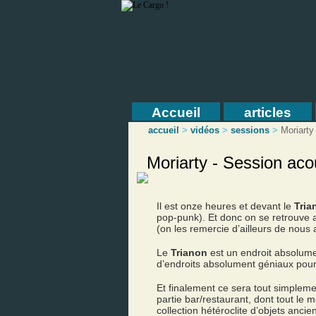
Accueil
articles
accueil
>
vidéos
>
sessions
>
Moriarty
Moriarty - Session ac
Il est onze heures et devant le
Tria
pop-punk). Et donc on se retrouve a
(on les remercie d’ailleurs de nous
Le
Trianon
est un endroit absolume
d’endroits absolument géniaux pour
Et finalement ce sera tout simpleme
partie bar/restaurant, dont tout le
collection hétéroclite d’objets ancien