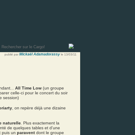
Mickaël Adamadorassy
publié par
le 13/03/11
ndant...
All Time Low
(un groupe
rer celle-ci pour le concert du soir
e session)
riarty
, on repère déjà une dizaine
e naturelle
. Plus exactement la
enté de quelques tables et d’une
t puis un
paravent
dont le groupe