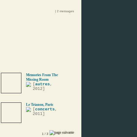
| 2 messages
Memories From The
Missing Room
[
autres
,
2012]
Le Trianon, Paris
[
concerts
,
2011]
1
/ 3