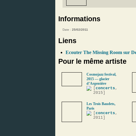
Informations
Date :
25/02/2011
Liens
Ecouter The Missing Room sur D
Pour le même artiste
Cosmojazz festival,
2015 — glacier
d’Argentière
[
concerts
,
2015]
Les Trois Baudets,
Paris
[
concerts
,
2011]