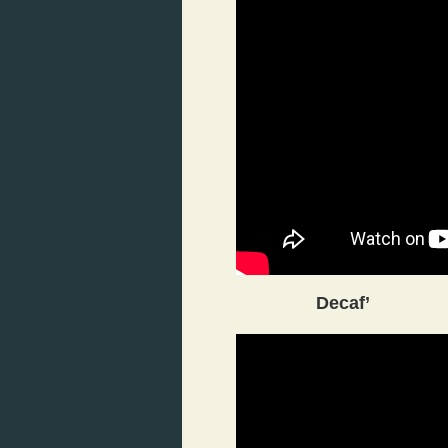
Decaf’