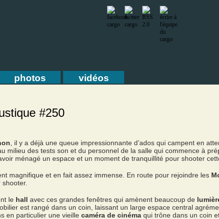
photos
vidéos
oustique #250
non
, il y a déjà une queue impressionnante d’ados qui campent en atte
u milieu des tests son et du personnel de la salle qui commence à prépa
 avoir ménagé un espace et un moment de tranquillité pour shooter cett
nt magnifique et en fait assez immense. En route pour rejoindre les
Mo
 shooter.
nt le
hall
avec ces grandes fenêtres qui amènent beaucoup de
lumièr
 mobilier est rangé dans un coin, laissant un large espace central agrém
s en particulier une vieille
caméra de cinéma
qui trône dans un coin e