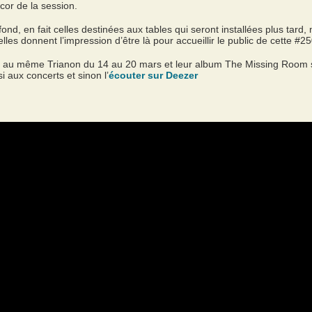
cor de la session.
ond, en fait celles destinées aux tables qui seront installées plus tard, m
 elles donnent l’impression d’être là pour accueillir le public de cette 
 au même Trianon du 14 au 20 mars et leur album The Missing Room sor
i aux concerts et sinon l’
écouter sur Deezer