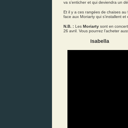
va s’enticher et qui deviendra un dé
Et il y a ces rangées de chaises au f
face aux Moriarty qui s’installent et
N.B. :
Les
Moriarty
sont en concert
26 avril. Vous pourrez l’acheter auss
Isabella