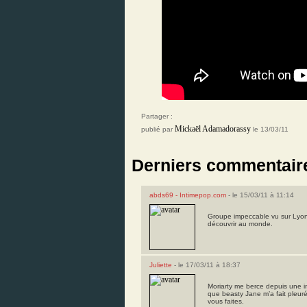
Partager :
Mickaël Adamadorassy
publié par
le 13/03/11
Derniers commentair
abds69 - Intimepop.com
- le 15/03/11 à 11:14
Groupe impeccable vu sur Lyon.
découvrir au monde.
Juliette
- le 17/03/11 à 18:37
Moriarty me berce depuis une in
que beasty Jane m’a fait pleuré
vous faites.