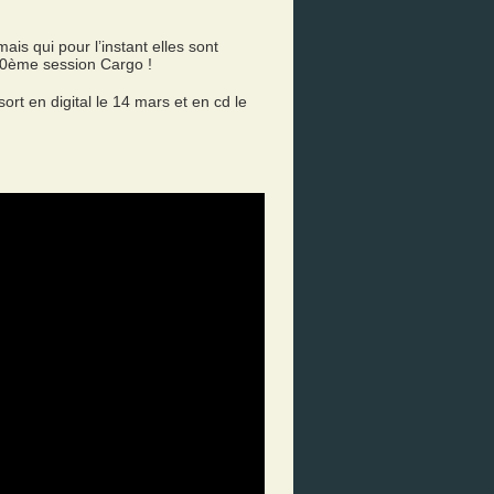
ais qui pour l’instant elles sont
#250ème session Cargo !
t en digital le 14 mars et en cd le