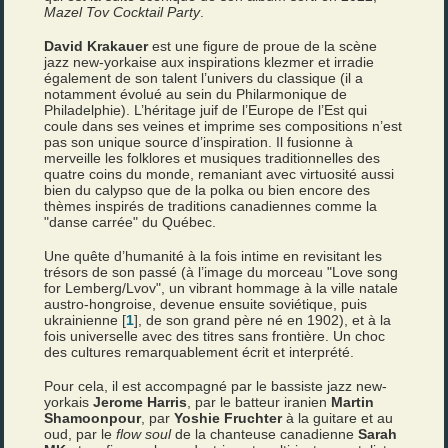
Mazel Tov Cocktail Party
.
David Krakauer
est une figure de proue de la scène
jazz new-yorkaise aux inspirations klezmer et irradie
également de son talent l’univers du classique (il a
notamment évolué au sein du Philarmonique de
Philadelphie). L’héritage juif de l’Europe de l’Est qui
coule dans ses veines et imprime ses compositions n’est
pas son unique source d’inspiration. Il fusionne à
merveille les folklores et musiques traditionnelles des
quatre coins du monde, remaniant avec virtuosité aussi
bien du calypso que de la polka ou bien encore des
thèmes inspirés de traditions canadiennes comme la
"danse carrée" du Québec.
Une quête d’humanité à la fois intime en revisitant les
trésors de son passé (à l’image du morceau "Love song
for Lemberg/Lvov", un vibrant hommage à la ville natale
austro-hongroise, devenue ensuite soviétique, puis
ukrainienne [
1
], de son grand père né en 1902), et à la
fois universelle avec des titres sans frontière. Un choc
des cultures remarquablement écrit et interprété.
Pour cela, il est accompagné par le bassiste jazz new-
yorkais
Jerome Harris
, par le batteur iranien
Martin
Shamoonpour
, par
Yoshie Fruchter
à la guitare et au
oud, par le
flow soul
de la chanteuse canadienne
Sarah