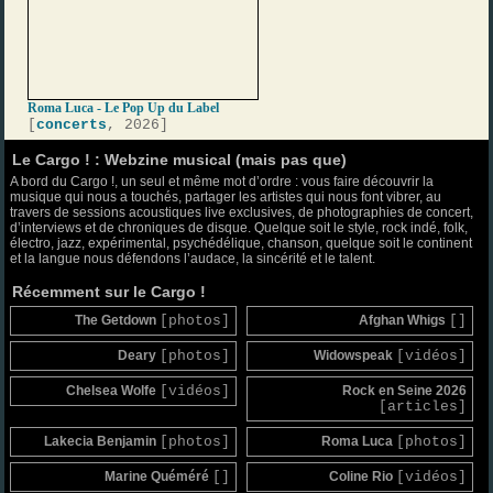
Roma Luca - Le Pop Up du Label
[
concerts
, 2026]
Le Cargo ! : Webzine musical (mais pas que)
A bord du Cargo !, un seul et même mot d’ordre : vous faire découvrir la
musique qui nous a touchés, partager les artistes qui nous font vibrer, au
travers de sessions acoustiques live exclusives, de photographies de concert,
d’interviews et de chroniques de disque. Quelque soit le style, rock indé, folk,
électro, jazz, expérimental, psychédélique, chanson, quelque soit le continent
et la langue nous défendons l’audace, la sincérité et le talent.
Récemment sur le Cargo !
The Getdown
[photos]
Afghan Whigs
[]
Deary
[photos]
Widowspeak
[vidéos]
Chelsea Wolfe
[vidéos]
Rock en Seine 2026
[articles]
Lakecia Benjamin
[photos]
Roma Luca
[photos]
Marine Quéméré
[]
Coline Rio
[vidéos]