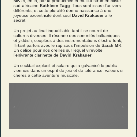
MK
et, enfin, par la productrice et multi-instrumentaliste
sud-africaine
Kathleen Tagg
. Tous sont issus d’univers
différents, et cette pluralité donne naissance à une
joyeuse excentricité dont seul
David Krakauer
a le
secret.
Un projet au final inqualifiable tant il se nourrit de
cultures diverses. Il résonne des sonorités balkaniques
et yiddish, couplées à des instrumentations électro-funk,
flirtant parfois avec le rap sous l’impulsion de
Sarah MK
.
Un délice pour nos oreilles sur lequel virevolte
l’enivrante clarinette de
David Krakauer
.
Un cocktail explosif et solaire qui a galvanisé le public
viennois dans un esprit de joie et de tolérance, valeurs si
chères à cette aventure musicale.