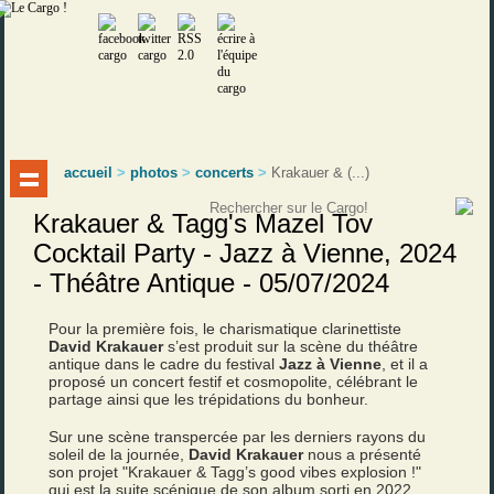
accueil
>
photos
>
concerts
>
Krakauer & (...)
Krakauer & Tagg's Mazel Tov
Cocktail Party - Jazz à Vienne, 2024
- Théâtre Antique - 05/07/2024
Pour la première fois, le charismatique clarinettiste
David Krakauer
s’est produit sur la scène du théâtre
antique dans le cadre du festival
Jazz à Vienne
, et il a
proposé un concert festif et cosmopolite, célébrant le
partage ainsi que les trépidations du bonheur.
Sur une scène transpercée par les derniers rayons du
soleil de la journée,
David Krakauer
nous a présenté
son projet "Krakauer & Tagg’s good vibes explosion !"
qui est la suite scénique de son album sorti en 2022,