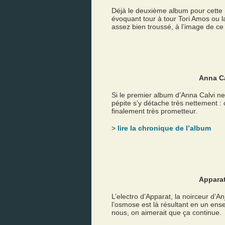
Déjà le deuxième album pour cette B
évoquant tour à tour Tori Amos ou l
assez bien troussé, à l’image de c
Anna Ca
Si le premier album d’Anna Calvi 
pépite s’y détache très nettement : 
finalement très prometteur.
>
lire la chronique de l’album
Appara
L’electro d’Apparat, la noirceur d’An
l’osmose est là résultant en un ens
nous, on aimerait que ça continue.