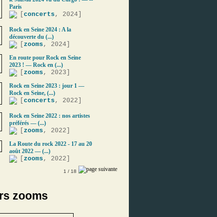
Paris
[
concerts
, 2024]
Rock en Seine 2024 : A la
découverte du (...)
[
zooms
, 2024]
En route pour Rock en Seine
2023 ! — Rock en (...)
[
zooms
, 2023]
Rock en Seine 2023 : jour 1 —
Rock en Seine, (...)
[
concerts
, 2022]
Rock en Seine 2022 : nos artistes
préférés — (...)
[
zooms
, 2022]
La Route du rock 2022 - 17 au 20
août 2022 — (...)
[
zooms
, 2022]
1
/ 18
ers zooms