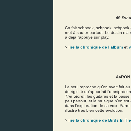
49 Swi
Ca fait schpook, schpook, schpook et 
met à sauter partout. Le destin n’a 
a déjà rappuyé sur play.
>
lire la chronique de l’album
et
v
AaRON
Le seul reproche qu’on avait fait a
de rigidité qu’apportait l’omnipré
The Storm
, les guitares et la basse
peu partout, et la musique n’en es
dans l’exploration de sa voix. Parm
illustre très bien cette évolution.
>
lire la chronique de Birds In T