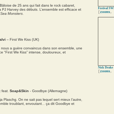
âloise de 25 ans qui fait dans le rock cabaret,
Festival SW
a PJ Harvey des débuts. L’ensemble est efficace et
[
zooms
,
e
Sea Monsters
.
lvi
– First We Kiss (UK)
ne nous a guère convaincus dans son ensemble, une
ce “First We Kiss” intense, douloureux, et
Nick Drake 
[
zooms
,
t
feat.
Soap&Skin
- Goodbye (Allemagne)
ja Plaschg. On ne sait pas lequel sert mieux l’autre,
emble troublant, envoutant... ça dit Goodbye et