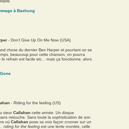
table.
hommage à Bashung
rper
- Don’t Give Up On Me Now (USA)
nd chose du dernier Ben Harper et pourtant on se
temps, beaucoup pour cette chanson, on pourra
e refrain est facile etc... mais ça fonctionne, alors
s Gone
llahan
- Riding for the feeling (US)
u sieur
Callahan
cette année. Un disque
 sans retouche. Sans toute la sophistication de son
itre où
Callahan
pose sa voix façon crooner sur un
..
riding for the feeling
est une lente montée, celle