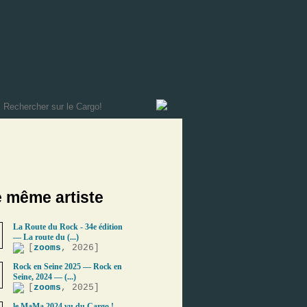
e même artiste
La Route du Rock - 34e édition
— La route du (...)
[
zooms
, 2026]
Rock en Seine 2025 — Rock en
Seine, 2024 — (...)
[
zooms
, 2025]
le MaMa 2024 vu du Cargo ! — --