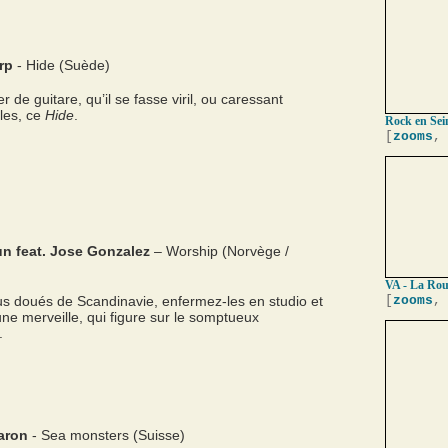
rp
- Hide (Suède)
r de guitare, qu’il se fasse viril, ou caressant
lles, ce
Hide
.
Rock en Sein
[
zooms
,
n feat. Jose Gonzalez
– Worship (Norvège /
VA - La Rout
us doués de Scandinavie, enfermez-les en studio et
[
zooms
,
e merveille, qui figure sur le somptueux
.
aron
- Sea monsters (Suisse)