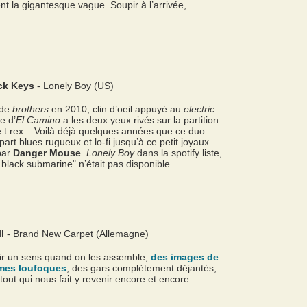
nt la gigantesque vague. Soupir à l’arrivée,
ck Keys
- Lonely Boy (US)
 de
brothers
en 2010, clin d’oeil appuyé au
electric
e d’
El Camino
a les deux yeux rivés sur la partition
 t rex... Voilà déjà quelques années que ce duo
art blues rugueux et lo-fi jusqu’à ce petit joyaux
par
Danger Mouse
.
Lonely Boy
dans la spotify liste,
e black submarine" n’était pas disponible.
l
- Brand New Carpet (Allemagne)
voir un sens quand on les assemble,
des images de
mes loufoques
, des gars complètement déjantés,
tout qui nous fait y revenir encore et encore.