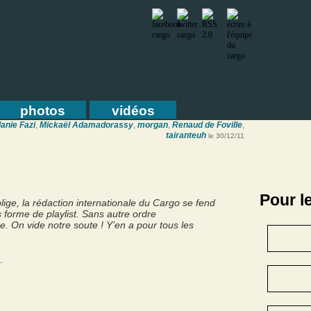
photos
vidéos
anie Fazi
,
Mickaël Adamadorassy
,
morgan
,
Renaud de Foville
,
tairanteuh
le 30/12/11
Pour l
lige, la rédaction internationale du Cargo se fend
s forme de playlist. Sans autre ordre
e. On vide notre soute ! Y’en a pour tous les
.