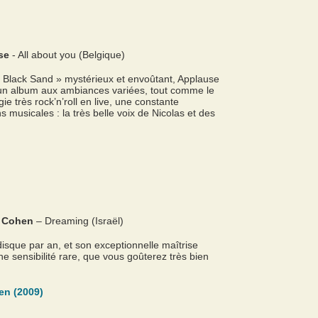
se
- All about you (Belgique)
 Black Sand » mystérieux et envoûtant, Applause
un album aux ambiances variées, tout comme le
e très rock’n’roll en live, une constante
 musicales : la très belle voix de Nicolas et des
i Cohen
– Dreaming (Israël)
disque par an, et son exceptionnelle maîtrise
ne sensibilité rare, que vous goûterez très bien
en (2009)