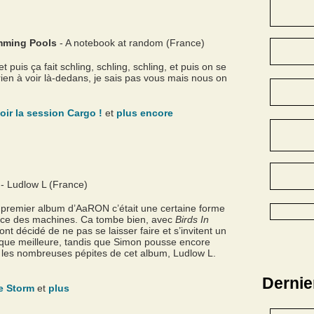
mming Pools
- A notebook at random (France)
puis ça fait schling, schling, schling, et puis on se
rien à voir là-dedans, je sais pas vous mais nous on
oir la session Cargo !
et
plus encore
- Ludlow L (France)
u premier album d’AaRON c’était une certaine forme
sence des machines. Ca tombe bien, avec
Birds In
 ont décidé de ne pas se laisser faire et s’invitent un
t que meilleure, tandis que Simon pousse encore
i les nombreuses pépites de cet album, Ludlow L.
Derni
he Storm
et
plus