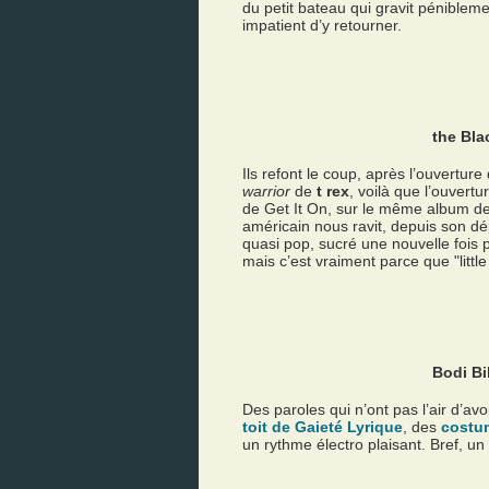
du petit bateau qui gravit pénibleme
impatient d’y retourner.
the Bla
Ils refont le coup, après l’ouverture
warrior
de
t rex
, voilà que l’ouvertur
de Get It On, sur le même album de
américain nous ravit, depuis son dép
quasi pop, sucré une nouvelle fois 
mais c’est vraiment parce que "littl
Bodi Bil
Des paroles qui n’ont pas l’air d’a
toit de Gaieté Lyrique
, des
costu
un rythme électro plaisant. Bref, un 