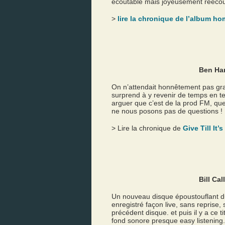
écoutable mais joyeusement réécou
>
lire la chronique de l’album 
Ben Ha
On n’attendait honnêtement pas gra
surprend à y revenir de temps en 
arguer que c’est de la prod FM, que l
ne nous posons pas de questions !
> Lire la chronique de
Give Till It’
Bill Ca
Un nouveau disque époustouflant d
enregistré façon live, sans reprise,
précédent disque. et puis il y a ce t
fond sonore presque easy listening.