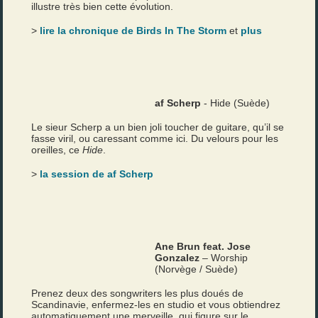
illustre très bien cette évolution.
>
lire la chronique de Birds In The Storm
et
plus
af Scherp
- Hide (Suède)
Le sieur Scherp a un bien joli toucher de guitare, qu’il se
fasse viril, ou caressant comme ici. Du velours pour les
oreilles, ce
Hide
.
>
la session de af Scherp
Ane Brun feat. Jose
Gonzalez
– Worship
(Norvège / Suède)
Prenez deux des songwriters les plus doués de
Scandinavie, enfermez-les en studio et vous obtiendrez
automatiquement une merveille, qui figure sur le