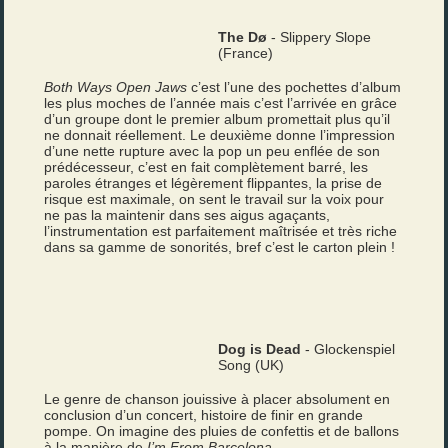
The Dø
- Slippery Slope
(France)
Both Ways Open Jaws
c’est l’une des pochettes d’album
les plus moches de l’année mais c’est l’arrivée en grâce
d’un groupe dont le premier album promettait plus qu’il
ne donnait réellement. Le deuxième donne l’impression
d’une nette rupture avec la pop un peu enflée de son
prédécesseur, c’est en fait complètement barré, les
paroles étranges et légèrement flippantes, la prise de
risque est maximale, on sent le travail sur la voix pour
ne pas la maintenir dans ses aigus agaçants,
l’instrumentation est parfaitement maîtrisée et très riche
dans sa gamme de sonorités, bref c’est le carton plein !
Dog is Dead
- Glockenspiel
Song (UK)
Le genre de chanson jouissive à placer absolument en
conclusion d’un concert, histoire de finir en grande
pompe. On imagine des pluies de confettis et de ballons
à la manière de
I’m From Barcelona
.