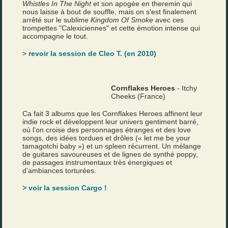
Whistles In The Night
et son apogée en theremin qui
nous laisse à bout de souffle, mais on s’est finalement
arrêté sur le sublime
Kingdom Of Smoke
avec ces
trompettes "Calexiciennes" et cette émotion intense qui
accompagne le tout.
>
revoir la session de Cleo T. (en 2010)
Cornflakes Heroes
- Itchy
Cheeks (France)
Ca fait 3 albums que les Cornflakes Heroes affinent leur
indie rock et développent leur univers gentiment barré,
où l’on croise des personnages étranges et des love
songs, des idées tordues et drôles (« let me be your
tamagotchi baby ») et un spleen récurrent. Un mélange
de guitares savoureuses et de lignes de synthé poppy,
de passages instrumentaux très énergiques et
d’ambiances torturées.
> voir la session Cargo !