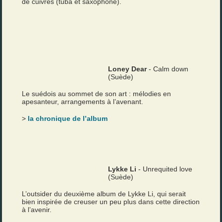
de cuivres (tuba et saxophone).
Loney Dear
- Calm down
(Suède)
Le suédois au sommet de son art : mélodies en
apesanteur, arrangements à l’avenant.
>
la chronique de l’album
Lykke Li
- Unrequited love
(Suède)
L’outsider du deuxième album de Lykke Li, qui serait
bien inspirée de creuser un peu plus dans cette direction
à l’avenir.