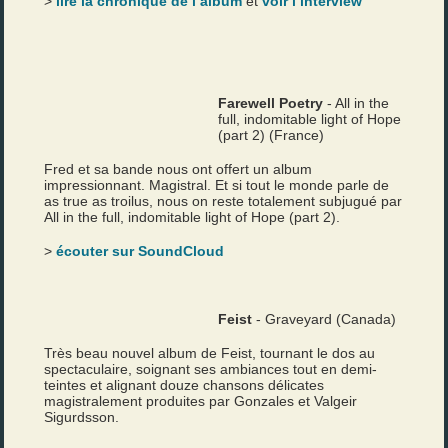
>
lire la chronique de l’album
et
voir l’interview
Farewell Poetry
- All in the
full, indomitable light of Hope
(part 2) (France)
Fred et sa bande nous ont offert un album
impressionnant. Magistral. Et si tout le monde parle de
as true as troilus, nous on reste totalement subjugué par
All in the full, indomitable light of Hope (part 2).
>
écouter sur SoundCloud
Feist
- Graveyard (Canada)
Très beau nouvel album de Feist, tournant le dos au
spectaculaire, soignant ses ambiances tout en demi-
teintes et alignant douze chansons délicates
magistralement produites par Gonzales et Valgeir
Sigurdsson.