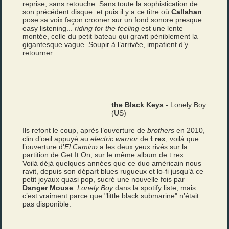
reprise, sans retouche. Sans toute la sophistication de
son précédent disque. et puis il y a ce titre où
Callahan
pose sa voix façon crooner sur un fond sonore presque
easy listening...
riding for the feeling
est une lente
montée, celle du petit bateau qui gravit péniblement la
gigantesque vague. Soupir à l’arrivée, impatient d’y
retourner.
the Black Keys
- Lonely Boy
(US)
Ils refont le coup, après l’ouverture de
brothers
en 2010,
clin d’oeil appuyé au
electric warrior
de
t rex
, voilà que
l’ouverture d’
El Camino
a les deux yeux rivés sur la
partition de Get It On, sur le même album de t rex...
Voilà déjà quelques années que ce duo américain nous
ravit, depuis son départ blues rugueux et lo-fi jusqu’à ce
petit joyaux quasi pop, sucré une nouvelle fois par
Danger Mouse
.
Lonely Boy
dans la spotify liste, mais
c’est vraiment parce que "little black submarine" n’était
pas disponible.