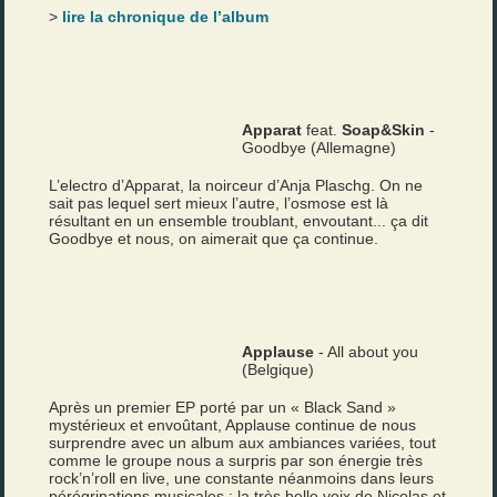
>
lire la chronique de l’album
Apparat
feat.
Soap&Skin
-
Goodbye (Allemagne)
L’electro d’Apparat, la noirceur d’Anja Plaschg. On ne
sait pas lequel sert mieux l’autre, l’osmose est là
résultant en un ensemble troublant, envoutant... ça dit
Goodbye et nous, on aimerait que ça continue.
Applause
- All about you
(Belgique)
Après un premier EP porté par un « Black Sand »
mystérieux et envoûtant, Applause continue de nous
surprendre avec un album aux ambiances variées, tout
comme le groupe nous a surpris par son énergie très
rock’n’roll en live, une constante néanmoins dans leurs
pérégrinations musicales : la très belle voix de Nicolas et