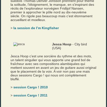
suédois Thomas Denver Jonsson prennent pour thème
la solitude, l’éloignement, le manque, en s’inspirant des
récits de l’explorateur norvégien Fridtjof Nansen,
premier à approcher le pôle nord au dix-neuvième
siècle. On rigole pas beaucoup mais c’est étonnament
accueillant et moelleux.
>
la session de I’m Kingfisher
Jesca Hoop
- City bird
(USA)
Jesca Hoop c’est une sorcière du rythme et des mots,
un talent singulier qui vous apporte une grand bol de
fraîcheur avec ses compositions alambiquées qui
mettent souvent en avant un jeu de guitare aussi original
que le placement de la voix. A voir non pas une mais
deux sessions Cargo ! qui nous ont complètement
bluffé.
>
session Cargo ! 2010
>
session Cargo ! 2011