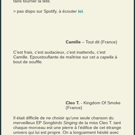
faire tourner la tête.
> pas dispo sur Spotify, à écouter
ici
.
Camille
– Tout dit (France)
C’est frais, c’est audacieux, c’est inattendu, c’est
Camille. Epoustouflante de maîtrise sur cet
a capella
à
bout de souffle.
Cleo T.
- Kingdom Of Smoke
(France)
Il était difficile de ne choisir qu’une seule chanson du
merveilleux EP
Songbirds Singing
de la miss Cleo T. tant
chaque morceau est une pierre à l’édifice de cet étrange
univers qui lui est propre. On a longuement hésité avec