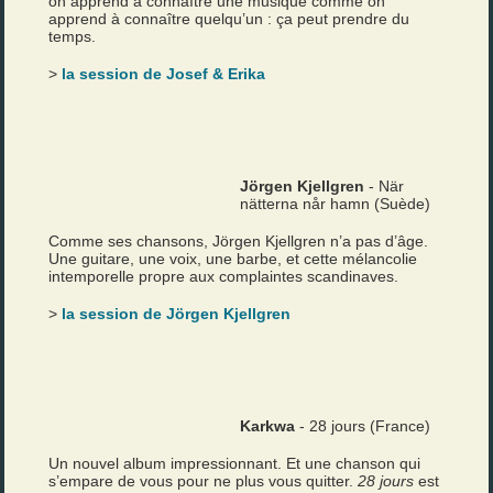
on apprend à connaître une musique comme on
apprend à connaître quelqu’un : ça peut prendre du
temps.
>
la session de Josef & Erika
Jörgen Kjellgren
- När
nätterna når hamn (Suède)
Comme ses chansons, Jörgen Kjellgren n’a pas d’âge.
Une guitare, une voix, une barbe, et cette mélancolie
intemporelle propre aux complaintes scandinaves.
>
la session de Jörgen Kjellgren
Karkwa
- 28 jours (France)
Un nouvel album impressionnant. Et une chanson qui
s’empare de vous pour ne plus vous quitter.
28 jours
est