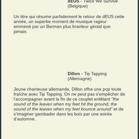
dEUS
- Twice We Survive
(Belgique)
Un titre qui résume parfaitement le retour de dEUS cette
année, un superbe moment de musique rageur
emmené par un Barman plus branleur génial que
jamais.
Dillon
- Tip Tapping
(Allemagne)
Jeune chanteuse allemande, Dillon offre une pop toute
fraîche avec Tip Tapping. On ne peut pas s’empêcher de
l’accompagner avant la fin de ce couplet entêtant
"the
sound of the leaves when my feet hit the ground, the
sound of the leaves when my feet bounce around"
et de
s’imaginer gambader dans les bois par une soirée
d’automne.