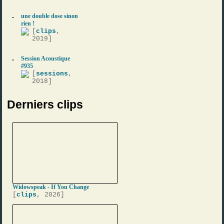
une double dose sinon
rien !
[
clips
,
2019]
Session Acoustique
#935
[
sessions
,
2018]
Derniers clips
Widowspeak - If You Change
[
clips
, 2026]