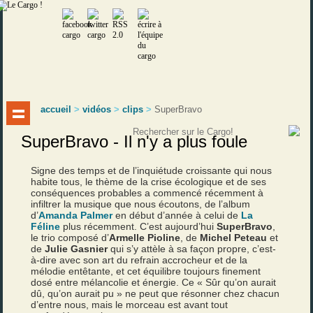
accueil
>
vidéos
>
clips
>
SuperBravo
SuperBravo - Il n'y a plus foule
Signe des temps et de l’inquiétude croissante qui nous
habite tous, le thème de la crise écologique et de ses
conséquences probables a commencé récemment à
infiltrer la musique que nous écoutons, de l’album
d’
Amanda Palmer
en début d’année à celui de
La
Féline
plus récemment. C’est aujourd’hui
SuperBravo
,
le trio composé d’
Armelle Pioline
, de
Michel Peteau
et
de
Julie Gasnier
qui s’y attèle à sa façon propre, c’est-
à-dire avec son art du refrain accrocheur et de la
mélodie entêtante, et cet équilibre toujours finement
dosé entre mélancolie et énergie. Ce « Sûr qu’on aurait
dû, qu’on aurait pu » ne peut que résonner chez chacun
d’entre nous, mais le morceau est avant tout