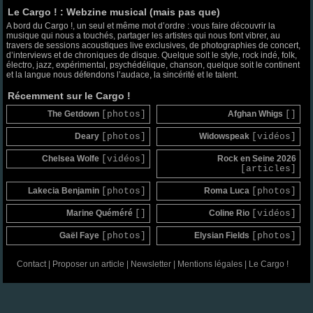
Le Cargo ! : Webzine musical (mais pas que)
A bord du Cargo !, un seul et même mot d’ordre : vous faire découvrir la
musique qui nous a touchés, partager les artistes qui nous font vibrer, au
travers de sessions acoustiques live exclusives, de photographies de concert,
d’interviews et de chroniques de disque. Quelque soit le style, rock indé, folk,
électro, jazz, expérimental, psychédélique, chanson, quelque soit le continent
et la langue nous défendons l’audace, la sincérité et le talent.
Récemment sur le Cargo !
The Getdown
[photos]
Afghan Whigs
[]
Deary
[photos]
Widowspeak
[vidéos]
Chelsea Wolfe
[vidéos]
Rock en Seine 2026
[articles]
Lakecia Benjamin
[photos]
Roma Luca
[photos]
Marine Quéméré
[]
Coline Rio
[vidéos]
Gaël Faye
[photos]
Elysian Fields
[photos]
Contact
|
Proposer un article
|
Newsletter
|
Mentions légales
|
Le Cargo !