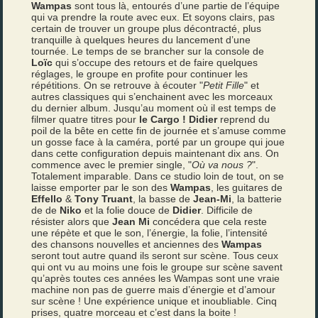
Wampas
sont tous là, entourés d’une partie de l’équipe
qui va prendre la route avec eux. Et soyons clairs, pas
certain de trouver un groupe plus décontracté, plus
tranquille à quelques heures du lancement d’une
tournée. Le temps de se brancher sur la console de
Loïc
qui s’occupe des retours et de faire quelques
réglages, le groupe en profite pour continuer les
répétitions. On se retrouve à écouter "
Petit Fille
" et
autres classiques qui s’enchainent avec les morceaux
du dernier album. Jusqu’au moment où il est temps de
filmer quatre titres pour
le Cargo !
Didier
reprend du
poil de la bête en cette fin de journée et s’amuse comme
un gosse face à la caméra, porté par un groupe qui joue
dans cette configuration depuis maintenant dix ans. On
commence avec le premier single, "
Où va nous ?
".
Totalement imparable. Dans ce studio loin de tout, on se
laisse emporter par le son des
Wampas
, les guitares de
Effello
&
Tony Truant
, la basse de
Jean-Mi
, la batterie
de de
Niko
et la folie douce de
Didier
. Difficile de
résister alors que
Jean Mi
concédera que cela reste
une répète et que le son, l’énergie, la folie, l’intensité
des chansons nouvelles et anciennes des
Wampas
seront tout autre quand ils seront sur scène. Tous ceux
qui ont vu au moins une fois le groupe sur scène savent
qu’après toutes ces années les Wampas sont une vraie
machine non pas de guerre mais d’énergie et d’amour
sur scène ! Une expérience unique et inoubliable. Cinq
prises, quatre morceau et c’est dans la boite !