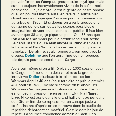
pouvoir filmer
les Wampas
, groupe culte, mythique mais
surtout toujours incroyablement vivant de la scène rock
parisienne. OK, c’est vrai, c’est le genre de petite phrase
que l’on pourrait mettre aussi en tête d’un article bien
chiant sur ce groupe que l’on a vu pour la première fois
au Gibus en 1988 ! Et si depuis on a vu le groupe une
quinzaine de fois sur toutes les scènes possibles et
imaginables, devant toutes sortes de publics, il faut bien
avouer que 38 ans, ça pique un peu ! Oui, 38 ans que
l’on a vu
les Wampas
pour la première fois sur scène.
Le génial
Marc Police
était encore là.
Niko
était déjà à
la batterie et
Ben Sam
à la basse, venant tout juste de
remplacer
Delphine
, seule femme à avoir joué avec le
groupe.
Delphine
que l’on aura filmé de nombreuses
fois depuis pour les sessions du
Cargo !
Alors oui, même si on a filmé plus de 1300 session pour
le Cargo !, même si on a déjà vu et revu le groupe,
interviewé
Didier
plusieurs fois, si on écoute
les
Wampas
depuis 40 ans (pour tout dire depuis le premier
45T sorti en 1985), même si comme on le disait
Les
Wampas
c’est un peu une histoire de famille et bien on
est un peu impressionné en arrivant ENFIN à
Planet
Live
.
Niko
est assis dans le grand hall d’entrée pendant
que
Didier
finit de se reposer sur un canapé juste à
coté. L’instant d’après on se retrouve dans le studio de
répétition débordant de matériel. C’est le dernier jour de
répète. La tournée commence demain à Caen.
Les