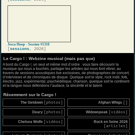
Jesca Hoop - Session #1310
[
sessions
, 2026]
Le Cargo ! : Webzine musical (mais pas que)
A bord du Cargo !, un seul et même mot d’ordre : vous faire découvrir la
musique qui nous a touchés, partager les artistes qui nous font vibrer, au
travers de sessions acoustiques live exclusives, de photographies de concert,
d’interviews et de chroniques de disque. Quelque soit le style, rock indé, folk,
électro, jazz, expérimental, psychédélique, chanson, quelque soit le continent
et la langue nous défendons l’audace, la sincérité et le talent.
Récemment sur le Cargo !
The Getdown
[photos]
Afghan Whigs
[]
Deary
[photos]
Widowspeak
[vidéos]
Chelsea Wolfe
[vidéos]
Rock en Seine 2026
[articles]