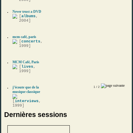
Never trust a DVD
[
albums
,
2004]
mcm café, paris
[
concerts
,
1999]
MCM Café, Paris
[
lives
,
1999]
j’écoute que de la
1
/ 2
musique classique
[
interviews
,
1999]
Dernières sessions