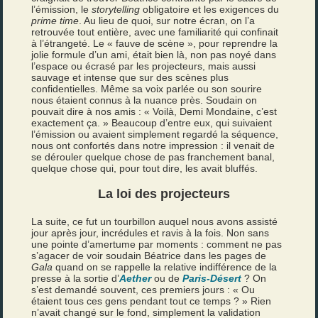
l’émission, le
storytelling
obligatoire et les exigences du
prime time
. Au lieu de quoi, sur notre écran, on l’a
retrouvée tout entière, avec une familiarité qui confinait
à l’étrangeté. Le « fauve de scène », pour reprendre la
jolie formule d’un ami, était bien là, non pas noyé dans
l’espace ou écrasé par les projecteurs, mais aussi
sauvage et intense que sur des scènes plus
confidentielles. Même sa voix parlée ou son sourire
nous étaient connus à la nuance près. Soudain on
pouvait dire à nos amis : « Voilà, Demi Mondaine, c’est
exactement ça. » Beaucoup d’entre eux, qui suivaient
l’émission ou avaient simplement regardé la séquence,
nous ont confortés dans notre impression : il venait de
se dérouler quelque chose de pas franchement banal,
quelque chose qui, pour tout dire, les avait bluffés.
La loi des projecteurs
La suite, ce fut un tourbillon auquel nous avons assisté
jour après jour, incrédules et ravis à la fois. Non sans
une pointe d’amertume par moments : comment ne pas
s’agacer de voir soudain Béatrice dans les pages de
Gala
quand on se rappelle la relative indifférence de la
presse à la sortie d’
Aether
ou de
Paris-Désert
? On
s’est demandé souvent, ces premiers jours : « Ou
étaient tous ces gens pendant tout ce temps ? » Rien
n’avait changé sur le fond, simplement la validation