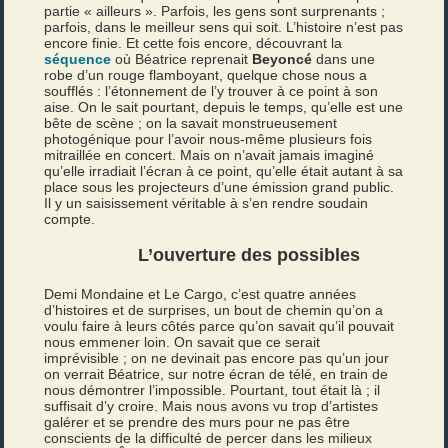
partie « ailleurs ». Parfois, les gens sont surprenants ;
parfois, dans le meilleur sens qui soit. L’histoire n’est pas
encore finie. Et cette fois encore, découvrant la
séquence
où Béatrice reprenait
Beyoncé
dans une
robe d’un rouge flamboyant, quelque chose nous a
soufflés : l’étonnement de l’y trouver à ce point à son
aise. On le sait pourtant, depuis le temps, qu’elle est une
bête de scène ; on la savait monstrueusement
photogénique pour l’avoir nous-même plusieurs fois
mitraillée en concert. Mais on n’avait jamais imaginé
qu’elle irradiait l’écran à ce point, qu’elle était autant à sa
place sous les projecteurs d’une émission grand public.
Il y un saisissement véritable à s’en rendre soudain
compte.
L’ouverture des possibles
Demi Mondaine et Le Cargo, c’est quatre années
d’histoires et de surprises, un bout de chemin qu’on a
voulu faire à leurs côtés parce qu’on savait qu’il pouvait
nous emmener loin. On savait que ce serait
imprévisible ; on ne devinait pas encore pas qu’un jour
on verrait Béatrice, sur notre écran de télé, en train de
nous démontrer l’impossible. Pourtant, tout était là ; il
suffisait d’y croire. Mais nous avons vu trop d’artistes
galérer et se prendre des murs pour ne pas être
conscients de la difficulté de percer dans les milieux