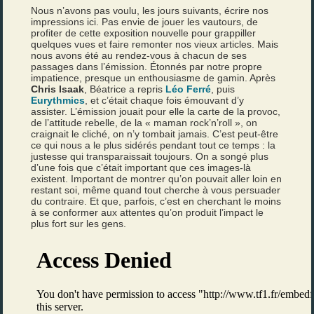
Nous n’avons pas voulu, les jours suivants, écrire nos
impressions ici. Pas envie de jouer les vautours, de
profiter de cette exposition nouvelle pour grappiller
quelques vues et faire remonter nos vieux articles. Mais
nous avons été au rendez-vous à chacun de ses
passages dans l’émission. Étonnés par notre propre
impatience, presque un enthousiasme de gamin. Après
Chris Isaak
, Béatrice a repris
Léo Ferré
, puis
Eurythmics
, et c’était chaque fois émouvant d’y
assister. L’émission jouait pour elle la carte de la provoc,
de l’attitude rebelle, de la « maman rock’n’roll », on
craignait le cliché, on n’y tombait jamais. C’est peut-être
ce qui nous a le plus sidérés pendant tout ce temps : la
justesse qui transparaissait toujours. On a songé plus
d’une fois que c’était important que ces images-là
existent. Important de montrer qu’on pouvait aller loin en
restant soi, même quand tout cherche à vous persuader
du contraire. Et que, parfois, c’est en cherchant le moins
à se conformer aux attentes qu’on produit l’impact le
plus fort sur les gens.