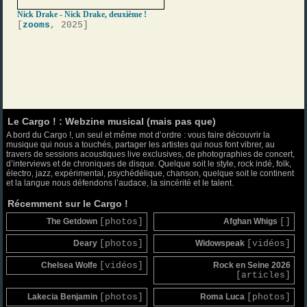
Nick Drake - Nick Drake, deuxième !
[
zooms
, 2025]
Le Cargo ! : Webzine musical (mais pas que)
A bord du Cargo !, un seul et même mot d’ordre : vous faire découvrir la
musique qui nous a touchés, partager les artistes qui nous font vibrer, au
travers de sessions acoustiques live exclusives, de photographies de concert,
d’interviews et de chroniques de disque. Quelque soit le style, rock indé, folk,
électro, jazz, expérimental, psychédélique, chanson, quelque soit le continent
et la langue nous défendons l’audace, la sincérité et le talent.
Récemment sur le Cargo !
The Getdown
[photos]
Afghan Whigs
[]
Deary
[photos]
Widowspeak
[vidéos]
Chelsea Wolfe
[vidéos]
Rock en Seine 2026
[articles]
Lakecia Benjamin
[photos]
Roma Luca
[photos]