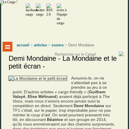
accueil
>
articles
>
zooms
>
Demi Mondaine
Demi Mondaine - La Mondaine et le
petit écran -
Avouons-le, on ne
s’attendait pas à se
prendre au jeu à ce
point. D’autres artistes «
cargo friendly
» (
Guilhem
Valayé
,
Elise Mélinand
) avaient déjà participé à
The
Voice
, mais nous n’avions encore jamais suivi la
compétition en direct. Seulement
Demi Mondaine
sur
TF1 c’était, sur le papier, trop improbable pour ne pas
mériter le coup d’œil. On avait pourtant pressenti très
tôt, en découvrant
Béatrice
et son groupe en 2014,
qu’ils nous emmèneraient sur des chemins surprenants,
dans des territoires que nous n’aurions pas forcément