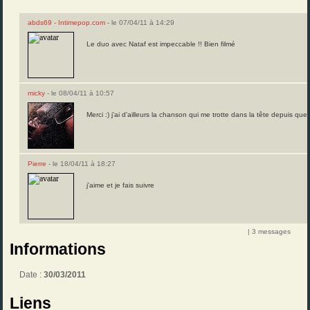
abds69 - Intimepop.com
- le 07/04/11 à 14:29
Le duo avec Nataf est impeccable !! Bien filmé
micky
- le 08/04/11 à 10:57
Merci :) j’ai d’ailleurs la chanson qui me trotte dans la tête depuis que j
Pierre
- le 18/04/11 à 18:27
j’aime et je fais suivre
| 3 messages
Informations
Date :
30/03/2011
Liens