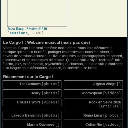
Jesca Hoop - Session #1310
[
sessions
, 2026]
Le Cargo ! : Webzine musical (mais pas que)
A bord du Cargo !, un seul et même mot d’ordre : vous faire découvrir la
musique qui nous a touchés, partager les artistes qui nous font vibrer, au
travers de sessions acoustiques live exclusives, de photographies de concert,
d’interviews et de chroniques de disque. Quelque soit le style, rock indé, folk,
électro, jazz, expérimental, psychédélique, chanson, quelque soit le continent
et la langue nous défendons l’audace, la sincérité et le talent.
Récemment sur le Cargo !
The Getdown
[photos]
Afghan Whigs
[]
Deary
[photos]
Widowspeak
[vidéos]
Chelsea Wolfe
[vidéos]
Rock en Seine 2026
[articles]
Lakecia Benjamin
[photos]
Roma Luca
[photos]
Marine Quéméré
[]
Coline Rio
[vidéos]