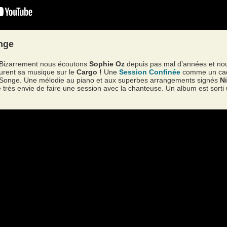
nge
. Bizarrement nous écoutons
Sophie Oz
depuis pas mal d’années et no
curent sa musique sur le
Cargo !
Une
Session Confinée
comme un cade
 Songe. Une mélodie au piano et aux superbes arrangements signés
N
très envie de faire une session avec la chanteuse. Un album est sorti 