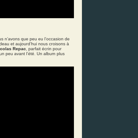
us n’avons que peu eu l’occasion de
au et aujourd’hui nous croisons à
icolas Repac
, parfait écrin pour
un peu avant l’été. Un album plus