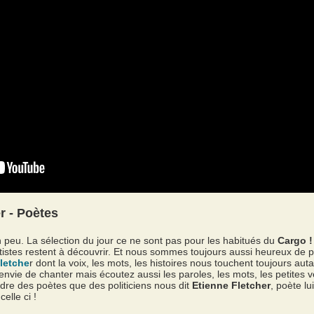
r - Poètes
un peu. La sélection du jour ce ne sont pas pour les habitués du
Cargo 
istes restent à découvrir. Et nous sommes toujours aussi heureux de p
letche
r dont la voix, les mots, les histoires nous touchent toujours aut
e envie de chanter mais écoutez aussi les paroles, les mots, les petites
dre des poètes que des politiciens nous dit
Etienne Fletcher
, poète l
lle ci !