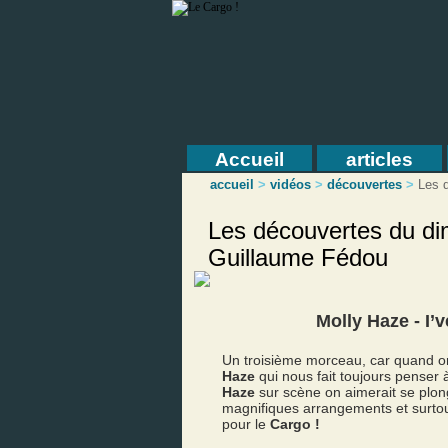
Accueil
articles
accueil
>
vidéos
>
découvertes
>
Les d
Les découvertes du di
Guillaume Fédou
Molly Haze - I
Un troisième morceau, car quand on
Haze
qui nous fait toujours penser 
Haze
sur scène on aimerait se plong
magnifiques arrangements et surtout
pour le
Cargo !