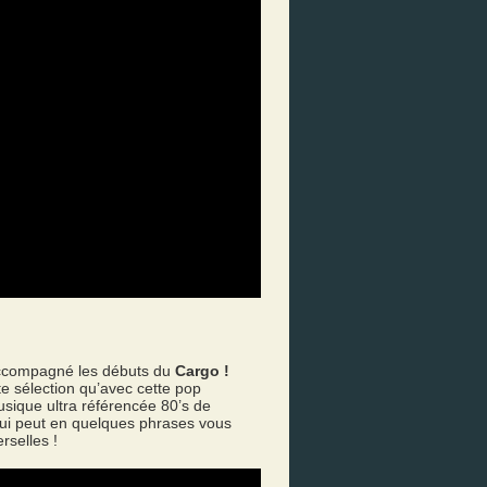
ccompagné les débuts du
Cargo !
 sélection qu’avec cette pop
sique ultra référencée 80’s de
 qui peut en quelques phrases vous
rselles !