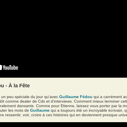
 - À la Fête
n un peu spéciale du jour qu’avec
Guillaume Fédou
qui a carrément a
ôt comme dealer de Cds et d’interviews. Comment mieux terminer cette
alement dansante. Comme pour Etienne, laissez vous porter par la mu
outer les mots de
Guillaume
qui a toujours été un incroyable écrivain,
e ressentir, voir, croire à ces histoires qui en deviennent presque unive