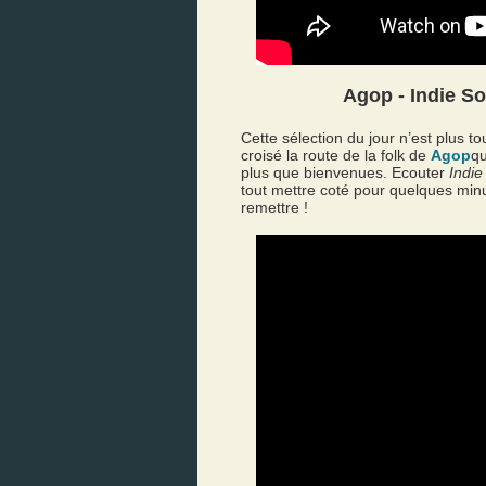
Agop - Indie S
Cette sélection du jour n’est plus t
croisé la route de la folk de
Agop
qu
plus que bienvenues. Ecouter
Indie
tout mettre coté pour quelques minu
remettre !