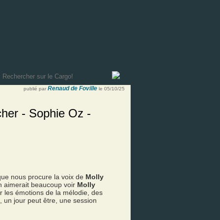
Renaud de Foville
publié par
le 05/10/25
her - Sophie Oz -
que nous procure la voix de
Molly
on aimerait beaucoup voir
Molly
r les émotions de la mélodie, des
 un jour peut être, une session