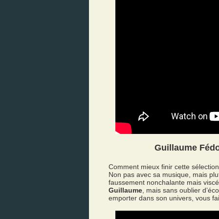
Guillaume Fédou
Comment mieux finir cette sélectio
Non pas avec sa musique, mais plut
faussement nonchalante mais viscér
Guillaume
, mais sans oublier d’éc
emporter dans son univers, vous fair