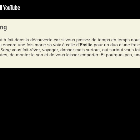
ong
out à fait dans la découverte car si vous passez de temps en temps nous
i encore une fois marie sa voix à celle d’
Emilie
pour un duo d’une fraic
 Song
vous fait rêver, voyager, danser mais surtout, oui surtout vous fa
tes, de monter le son et de vous laisser emporter. Et pourquoi pas, un