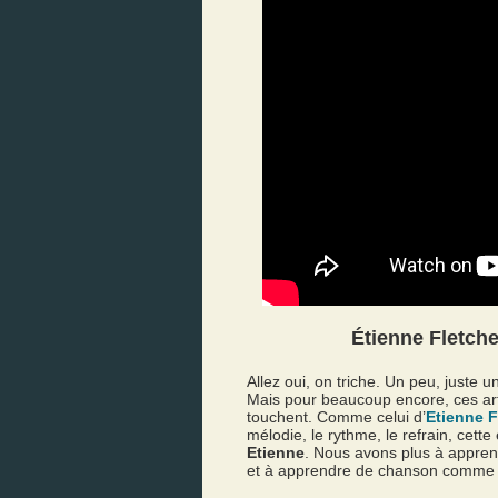
Étienne Fletche
Allez oui, on triche. Un peu, juste 
Mais pour beaucoup encore, ces art
touchent. Comme celui d’
Etienne F
mélodie, le rythme, le refrain, cett
Etienne
. Nous avons plus à appren
et à apprendre de chanson comme ce