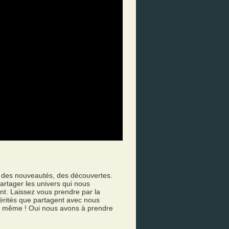
!
des nouveautés, des découvertes.
artager les univers qui nous
ant. Laissez vous prendre par la
 vérités que partagent avec nous
ui même ! Oui nous avons à prendre