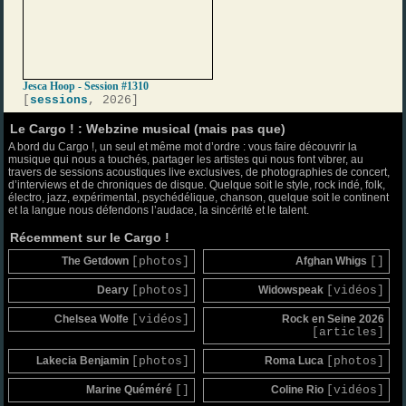
Jesca Hoop - Session #1310
[
sessions
, 2026]
Le Cargo ! : Webzine musical (mais pas que)
A bord du Cargo !, un seul et même mot d’ordre : vous faire découvrir la
musique qui nous a touchés, partager les artistes qui nous font vibrer, au
travers de sessions acoustiques live exclusives, de photographies de concert,
d’interviews et de chroniques de disque. Quelque soit le style, rock indé, folk,
électro, jazz, expérimental, psychédélique, chanson, quelque soit le continent
et la langue nous défendons l’audace, la sincérité et le talent.
Récemment sur le Cargo !
The Getdown
[photos]
Afghan Whigs
[]
Deary
[photos]
Widowspeak
[vidéos]
Chelsea Wolfe
[vidéos]
Rock en Seine 2026
[articles]
Lakecia Benjamin
[photos]
Roma Luca
[photos]
Marine Quéméré
[]
Coline Rio
[vidéos]