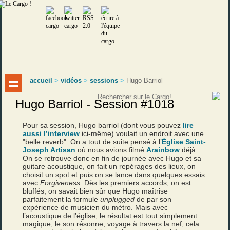
accueil
>
vidéos
>
sessions
>
Hugo Barriol
Hugo Barriol - Session #1018
Pour sa session, Hugo barriol (dont vous pouvez
lire
aussi l’interview
ici-même) voulait un endroit avec une
"belle reverb". On a tout de suite pensé à l’
Église Saint-
Joseph Artisan
où nous avions filmé
Arainbow
déjà.
On se retrouve donc en fin de journée avec Hugo et sa
guitare acoustique, on fait un repérages des lieux, on
choisit un spot et puis on se lance dans quelques essais
avec
Forgiveness
. Dès les premiers accords, on est
bluffés, on savait bien sûr que Hugo maîtrise
parfaitement la formule
unplugged
de par son
expérience de musicien du métro. Mais avec
l’acoustique de l’église, le résultat est tout simplement
magique, le son résonne, voyage à travers la nef, cela