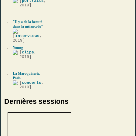
[
portraits
,
2019]
"Il y a de la beauté
dans la mélancolie"
[
interviews
,
2019]
Young
[
clips
,
2019]
La Maroquinerie,
Paris
[
concerts
,
2019]
Dernières sessions