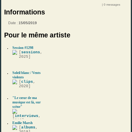
| 0 messages
Informations
Date :
15/05/2019
Pour le même artiste
Session #1298
[
sessions
,
2025]
Soleil blanc / Vents
violents
[
clips
,
2020]
"Le cœur de ma
musique est là, sur
scène"
[
interviews
,
2019]
Emilie Marsh
[
albums
,
2019]