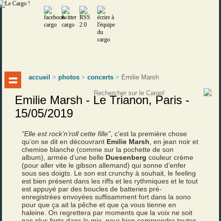
accueil
>
photos
>
concerts
>
Emilie Marsh
Emilie Marsh - Le Trianon, Paris -
15/05/2019
"Elle est rock’n’roll cette fille"
, c’est la première chose
qu’on se dit en découvrant
Emilie Marsh
, en jean noir et
chemise blanche (comme sur la pochette de son
album), armée d’une belle
Duesenberg
couleur crème
(pour aller vite le gibson allemand) qui sonne d’enfer
sous ses doigts. Le son est crunchy à souhait, le feeling
est bien présent dans les riffs et les rythmiques et le tout
est appuyé par des boucles de batteries pré-
enregistrées envoyées suffisamment fort dans la sono
pour que ça ait la pêche et que ça vous tienne en
haleine. On regrettera par moments que la voix ne soit
pas plus forte dans le mix, pour bien comprendre toutes