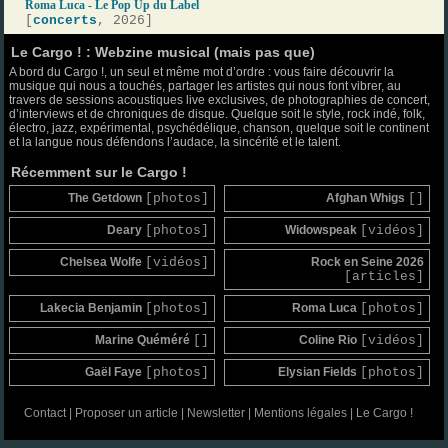
Roma Luca - Le Pop Up du Label
[
concerts
, 2026]
Le Cargo ! : Webzine musical (mais pas que)
A bord du Cargo !, un seul et même mot d’ordre : vous faire découvrir la
musique qui nous a touchés, partager les artistes qui nous font vibrer, au
travers de sessions acoustiques live exclusives, de photographies de concert,
d’interviews et de chroniques de disque. Quelque soit le style, rock indé, folk,
électro, jazz, expérimental, psychédélique, chanson, quelque soit le continent
et la langue nous défendons l’audace, la sincérité et le talent.
Récemment sur le Cargo !
The Getdown
[photos]
Afghan Whigs
[]
Deary
[photos]
Widowspeak
[vidéos]
Chelsea Wolfe
[vidéos]
Rock en Seine 2026
[articles]
Lakecia Benjamin
[photos]
Roma Luca
[photos]
Marine Quéméré
[]
Coline Rio
[vidéos]
Gaël Faye
[photos]
Elysian Fields
[photos]
Contact
|
Proposer un article
|
Newsletter
|
Mentions légales
|
Le Cargo !