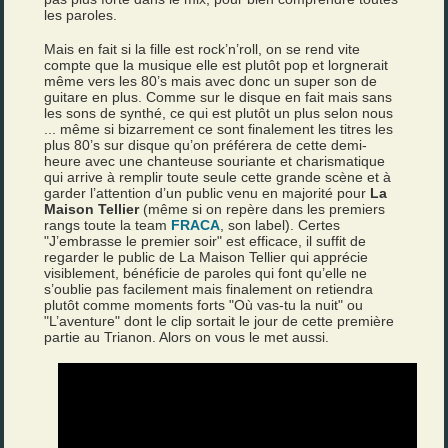
les paroles.
Mais en fait si la fille est rock’n’roll, on se rend vite
compte que la musique elle est plutôt pop et lorgnerait
même vers les 80’s mais avec donc un super son de
guitare en plus. Comme sur le disque en fait mais sans
les sons de synthé, ce qui est plutôt un plus selon nous
... même si bizarrement ce sont finalement les titres les
plus 80’s sur disque qu’on préférera de cette demi-
heure avec une chanteuse souriante et charismatique
qui arrive à remplir toute seule cette grande scène et à
garder l’attention d’un public venu en majorité pour
La
Maison Tellier
(même si on repère dans les premiers
rangs toute la team
FRACA
, son label). Certes
"J’embrasse le premier soir" est efficace, il suffit de
regarder le public de La Maison Tellier qui apprécie
visiblement, bénéficie de paroles qui font qu’elle ne
s’oublie pas facilement mais finalement on retiendra
plutôt comme moments forts "Où vas-tu la nuit" ou
"L’aventure" dont le clip sortait le jour de cette première
partie au Trianon. Alors on vous le met aussi.