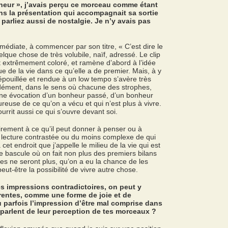
onheur », j’avais perçu ce morceau comme étant
ans la présentation qui accompagnait sa sortie
parliez aussi de nostalgie. Je n’y avais pas
médiate, à commencer par son titre, « C’est dire le
que chose de très volubile, naïf, adressé. Le clip
t extrêmement coloré, et ramène d’abord à l’idée
e de la vie dans ce qu’elle a de premier. Mais, à y
épouillée et rendue à un low tempo s’avère très
ndément, dans le sens où chacune des strophes,
ne évocation d’un bonheur passé, d’un bonheur
ureuse de ce qu’on a vécu et qui n’est plus à vivre.
urrit aussi ce qui s’ouvre devant soi.
airement à ce qu’il peut donner à penser ou à
e lecture contrastée ou du moins complexe de qui
à cet endroit que j’appelle le milieu de la vie qui est
e bascule où on fait non plus des premiers bilans
s ne seront plus, qu’on a eu la chance de les
eut-être la possibilité de vivre autre chose.
s impressions contradictoires, on peut y
rentes, comme une forme de joie et de
 parfois l’impression d’être mal comprise dans
 parlent de leur perception de tes morceaux ?