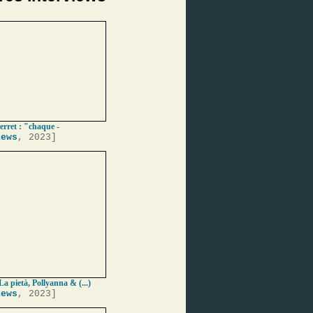
erret : "chaque -
iews
, 2023]
La pietà, Pollyanna & (...)
iews
, 2023]