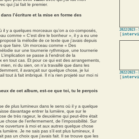
ec qui j’ai fait le premier.
 dans l’écriture et la mise en forme des
2022/2023 - 
 où il y a quelques morceaux qu’on a co-composés,
[
interv
eau comme « C’est dire le bonheur », il y a eu une
 proposé la mélodie de ce texte que j’avais depuis
ais que faire. Un morceau comme « Des
 mélodie sur une tournerie rythmique, une tournerie
’implication se passe à l’endroit de la
 en tout cas. Et pour ce qui est des arrangements,
u mien, ni du sien, on n’a travaillé que dans les
emment, il avançait sur quelque chose, je lui
2022/2023 -
l tout à fait imbriqué. Il n’a rien projeté sur moi ni
[
interv
neux de cet album, est-ce que toi, tu le perçois
e de plus lumineux dans le sens où il y a quelque
isse davantage entrer la lumière, que sur le
se de très rageur, le deuxième qui peut-être était
ue chose de l’enfermement, de l’impossibilité. Sur
’une ouverture à moi et aux autres quelque chose
 lumière. Je ne sais pas s’il est plus lumineux, il
ait pas un choix que j’avais fait. Il se trouve que les