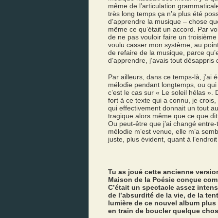
même de l’articulation grammaticale
très long temps ça n’a plus été poss
d’apprendre la musique – chose que 
même ce qu’était un accord. Par vol
de ne pas vouloir faire un troisième
voulu casser mon système, au point
de refaire de la musique, parce qu’e
d’apprendre, j’avais tout désappri
Par ailleurs, dans ce temps-là, j’ai 
mélodie pendant longtemps, ou qui
c’est le cas sur « Le soleil hélas »
fort à ce texte qui a connu, je croi
qui effectivement donnait un tout a
tragique alors même que ce que dit 
Ou peut-être que j’ai changé entre-
mélodie m’est venue, elle m’a sembl
juste, plus évident, quant à l’endroit
Tu as joué cette ancienne versio
Maison de la Poésie conçue comm
C’était un spectacle assez intens
de l’absurdité de la vie, de la te
lumière de ce nouvel album plus 
en train de boucler quelque chose