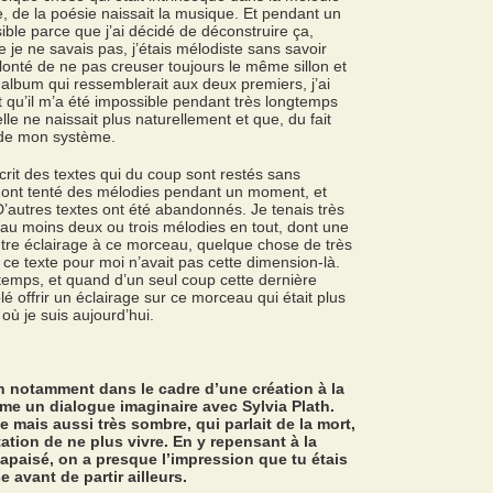
, de la poésie naissait la musique. Et pendant un
ible parce que j’ai décidé de déconstruire ça,
je ne savais pas, j’étais mélodiste sans savoir
onté de ne pas creuser toujours le même sillon et
 album qui ressemblerait aux deux premiers, j’ai
 qu’il m’a été impossible pendant très longtemps
lle ne naissait plus naturellement et que, du fait
s de mon système.
écrit des textes qui du coup sont restés sans
 ont tenté des mélodies pendant un moment, et
. D’autres textes ont été abandonnés. Je tenais très
s, au moins deux ou trois mélodies en tout, dont une
utre éclairage à ce morceau, quelque chose de très
ce texte pour moi n’avait pas cette dimension-là.
temps, et quand d’un seul coup cette dernière
é offrir un éclairage sur ce morceau qui était plus
 où je suis aujourd’hui.
n notamment dans le cadre d’une création à la
e un dialogue imaginaire avec Sylvia Plath.
e mais aussi très sombre, qui parlait de la mort,
ntation de ne plus vivre. En y repensant à la
apaisé, on a presque l’impression que tu étais
 avant de partir ailleurs.