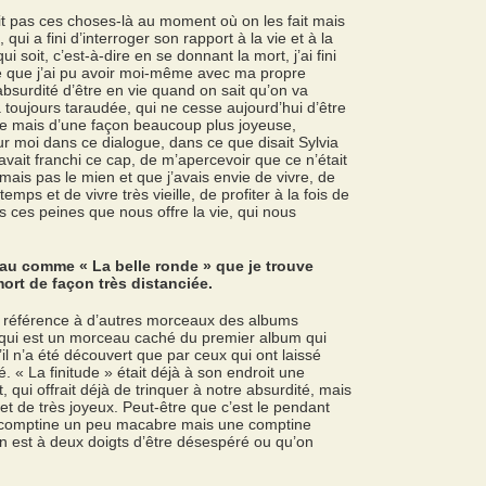
it pas ces choses-là au moment où on les fait mais
, qui a fini d’interroger son rapport à la vie et à la
i soit, c’est-à-dire en se donnant la mort, j’ai fini
e que j’ai pu avoir moi-même avec ma propre
absurdité d’être en vie quand on sait qu’on va
 toujours taraudée, qui ne cesse aujourd’hui d’être
 mais d’une façon beaucoup plus joyeuse,
ur moi dans ce dialogue, dans ce que disait Sylvia
e avait franchi ce cap, de m’apercevoir que ce n’était
 mais pas le mien et que j’avais envie de vivre, de
emps et de vivre très vieille, de profiter à la fois de
s ces peines que nous offre la vie, qui nous
au comme « La belle ronde » que je trouve
mort de façon très distanciée.
it référence à d’autres morceaux des albums
 qui est un morceau caché du premier album qui
il n’a été découvert que par ceux qui ont laissé
é. « La finitude » était déjà à son endroit une
, qui offrait déjà de trinquer à notre absurdité, mais
t de très joyeux. Peut-être que c’est le pendant
e comptine un peu macabre mais une comptine
 est à deux doigts d’être désespéré ou qu’on