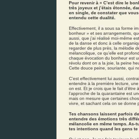
Pour revenir à « C’est dire le b
très joyeux et j’étais étonnée, d
en single, de constater que vous 
entendu cette dualité.
Effectivement, il a sous sa forme im
bonheur » et ses arrangements, quel
aussi, que j’ai réalisé moi-même es
de la danse et donc à celle organiqu
regarder de plus près, la mélodie d
mélancolique, ce qu’elle est profo
chaque évocation du bonheur est u
révolu dont on a la joie, la peine he
Cette douce peine, souriante, qui no
C’est effectivement lui aussi, contr
entendre à la première lecture, un
on est. Et je crois que le fait d’être 
l’approche de la quarantaine est un
mais on mesure que certaines chose
vivre, et sachant cela on se donne p
Tes chansons laissent parfois de
entendre des émotions très diffé
mélancolie en même temps. As-tu
tes intentions quand les gens te