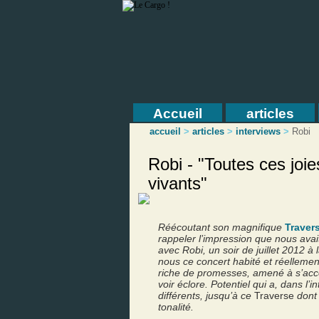
Accueil
articles
accueil
>
articles
>
interviews
>
Robi
Robi - "Toutes ces joi
vivants"
Réécoutant son magnifique
Traver
rappeler l’impression que nous avai
avec Robi, un soir de juillet 2012 à
nous ce concert habité et réellement
riche de promesses, amené à s’acc
voir éclore. Potentiel qui a, dans l
différents, jusqu’à ce
Traverse
dont 
tonalité.