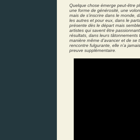
Quelque chose émerge peut-être plu
une forme de générosité, une volont
mais de s’inscrire dans le monde, 
les autres et pour eux, dans le par
présente dès le départ mais semble 
artistes qui savent être passionna
résultats, dans leurs tâtonnements 
manière même d’avancer et de se t
rencontre fulgurante, elle n’a jamais
preuve supplémentaire.