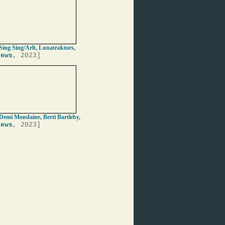
Sing Sing/Arlt, Lunatraktors,
iews
, 2023]
 Demi Mondaine, Berti Bartleby,
iews
, 2023]