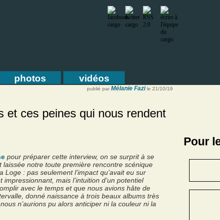
photos
vidéos
Mélanie Fazi
publié par
le 21/10/19
es et ces peines qui nous rendent
Pour l
se
pour préparer cette interview, on se surprit à se
t laissée notre toute première rencontre scénique
 la Loge : pas seulement l’impact qu’avait eu sur
 impressionnant, mais l’intuition d’un potentiel
omplir avec le temps et que nous avions hâte de
’intervalle, donné naissance à trois beaux albums très
nous n’aurions pu alors anticiper ni la couleur ni la