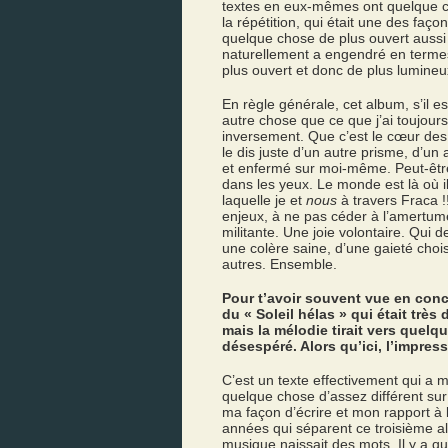
textes en eux-mêmes ont quelque c
la répétition, qui était une des façon
quelque chose de plus ouvert aussi 
naturellement a engendré en terme
plus ouvert et donc de plus lumineu
En règle générale, cet album, s’il e
autre chose que ce que j’ai toujours 
inversement. Que c’est le cœur des
le dis juste d’un autre prisme, d’un
et enfermé sur moi-même. Peut-être
dans les yeux. Le monde est là où il
laquelle je et
nous
à travers Fraca 
enjeux, à ne pas céder à l’amertum
militante. Une joie volontaire. Qui
une colère saine, d’une gaieté choisi
autres. Ensemble.
Pour t’avoir souvent vue en conce
du « Soleil hélas » qui était très d
mais la mélodie tirait vers quel
désespéré. Alors qu’ici, l’impres
C’est un texte effectivement qui a m
quelque chose d’assez différent su
ma façon d’écrire et mon rapport 
années qui séparent ce troisième a
musique naissait des mots. Il y a q