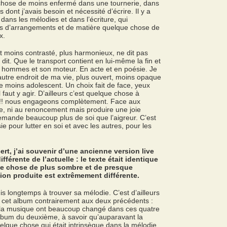
hose de moins enfermé dans une tournerie, dans
s dont j’avais besoin et nécessité d’écrire. Il y a
dans les mélodies et dans l’écriture, qui
s d’arrangements et de matière quelque chose de
x.
st moins contrasté, plus harmonieux, ne dit pas
dit. Que le transport contient en lui-même la fin et
 hommes et son moteur. En acte et en poésie. Je
 autre endroit de ma vie, plus ouvert, moins opaque
 moins adolescent. Un choix fait de face, yeux
 faut y agir. D’ailleurs c’est quelque chose à
!!! nous engageons complètement. Face aux
e, ni au renoncement mais produire une joie
 demande beaucoup plus de soi que l’aigreur. C’est
e pour lutter en soi et avec les autres, pour les
rt, j’ai souvenir d’une ancienne version live
ifférente de l’actuelle : le texte était identique
que chose de plus sombre et de presque
sion produite est extrêmement différente.
is longtemps à trouver sa mélodie. C’est d’ailleurs
r cet album contrairement aux deux précédents :
à la musique ont beaucoup changé dans ces quatre
lbum du deuxième, à savoir qu’auparavant la
uelque chose qui était intrinsèque dans la mélodie