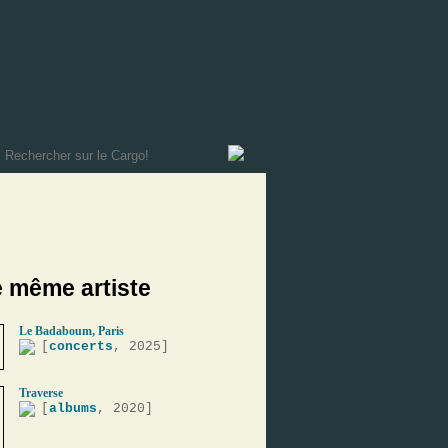
e même artiste
Le Badaboum, Paris
[
concerts
, 2025]
Traverse
[
albums
, 2020]