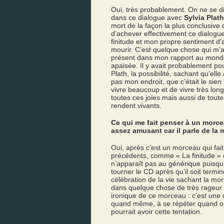
Oui, très probablement. On ne se d
dans ce dialogue avec
Sylvia Plath
mort de la façon la plus conclusive qu
d’achever effectivement ce dialogu
finitude et mon propre sentiment d’
mourir. C’est quelque chose qui m’a
présent dans mon rapport au monde
apaisée. Il y avait probablement po
Plath, la possibilité, sachant qu’ell
pas mon endroit, que c’était le sien
vivre beaucoup et de vivre très longt
toutes ces joies mais aussi de toute
rendent vivants.
Ce qui me fait penser à un morce
assez amusant car il parle de la 
Oui, après c’est un morceau qui fa
précédents, comme « La finitude »
n’apparaît pas au générique puisqu’
tourner le CD après qu’il soit termin
célébration de la vie sachant la mort
dans quelque chose de très rageur e
ironique de ce morceau : c’est un
quand même, à se répéter quand on
pourrait avoir cette tentation.