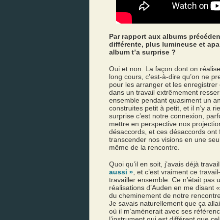
Par rapport aux albums précédent
différente, plus lumineuse et apai
album t’a surprise ?
Oui et non. La façon dont on réalise
long cours, c’est-à-dire qu’on ne
pour les arranger et les enregistre
dans un travail extrêmement resserr
ensemble pendant quasiment un a
construites petit à petit, et il n’y a
surprise c’est notre connexion, parfo
mettre en perspective nos projectio
désaccords, et ces désaccords ont f
transcender nos visions en une seule
même de la rencontre.
Quoi qu’il en soit, j’avais déjà tra
aussi »
, et c’est vraiment ce travai
travailler ensemble. Ce n’était pas 
réalisations d’Auden en me disant « C
du cheminement de notre rencontre 
Je savais naturellement que ça allait
où il m’amènerait avec ses référenc
l’instrument qui est différent que ce