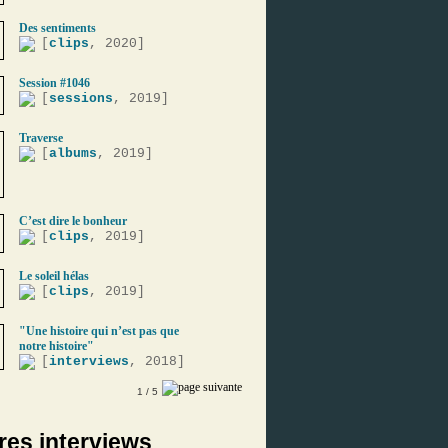
Des sentiments
[
clips
, 2020]
Session #1046
[
sessions
, 2019]
Traverse
[
albums
, 2019]
C’est dire le bonheur
[
clips
, 2019]
Le soleil hélas
[
clips
, 2019]
"Une histoire qui n’est pas que
notre histoire"
[
interviews
, 2018]
1
/ 5
res interviews