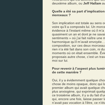
deuxième album, ou
Jeff Hallam
av
Quelle a été sa part d’implication
morceaux ?
Son implication est totale au sens
voire qu’il a composés lui. Un morc
évidence à l’instant même où il m’a
quasiment un an et dont je ne sav
sentiments » où j’ai fait naître une
harmonique qu’il m’avait envoyée… L
composition, sur ces deux morceaux
rien n’a été fait dans son coin, ni d
moments où on était ensemble. Évid
proposais autre chose, c’est un travai
moi sur lui.
Pour revenir à l’aspect plus lumi
de cette manière ?
Oui, il y a évidemment quelque chos
chose de moins opaque, donc qui la
premier album qui avait quelque cho
plus anxiogène, qui exprimait quelq
ce troisième album, il y a du fait d
qui, encore une fois, laisse passer la
n’avait pas vocation à l’être, ce n’ét