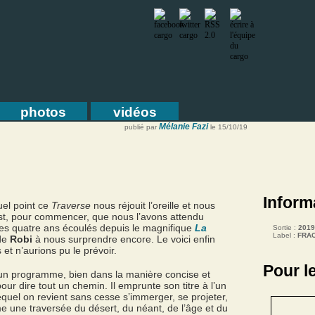
photos
vidéos
Mélanie Fazi
publié par
le 15/10/19
Inform
el point ce
Traverse
nous réjouit l’oreille et nous
st, pour commencer, que nous l’avons attendu
es quatre ans écoulés depuis le magnifique
La
Sortie :
2019
Label :
FRAC
 de
Robi
à nous surprendre encore. Le voici enfin
 et n’aurions pu le prévoir.
Pour l
l un programme, bien dans la manière concise et
our dire tout un chemin. Il emprunte son titre à l’un
equel on revient sans cesse s’immerger, se projeter,
me une traversée du désert, du néant, de l’âge et du