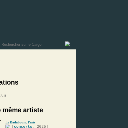
ations
A !!!
e même artiste
Le Badaboum, Paris
[
concerts
, 2025]