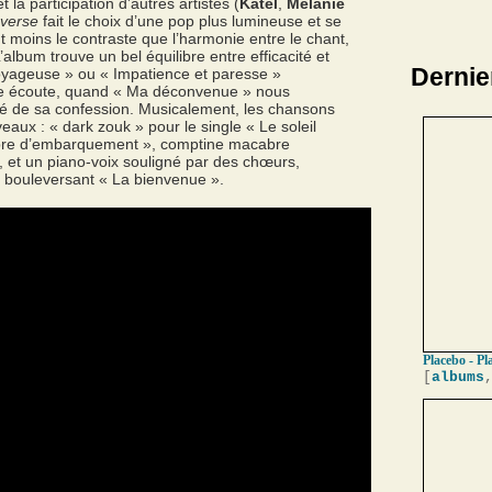
t la participation d’autres artistes (
Katel
,
Mélanie
verse
fait le choix d’une pop plus lumineuse et se
t moins le contraste que l’harmonie entre le chant,
album trouve un bel équilibre entre efficacité et
Dernie
voyageuse » ou « Impatience et paresse »
re écoute, quand « Ma déconvenue » nous
té de sa confession. Musicalement, les chansons
veaux : « dark zouk » pour le single « Le soleil
mbre d’embarquement », comptine macabre
, et un piano-voix souligné par des chœurs,
e bouleversant « La bienvenue ».
Placebo - Pl
[
albums