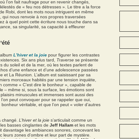
où l’on fait naufrage pour en revenir changés,
élestés de « feu nos détresses ». Le titre a la force
de Robi, dont les mots nous intriguent en même
, qui nous renvoie à nos propres traversées
ez à quel point cette écriture nous touche dans sa
nce, sa singularité, sa capacité à effleurer
’été
r album
L’hiver et la joie
pour figurer les contrastes
xistences. Six ans plus tard,
Traverse
se présente
du soleil et de la mer, où les textes parlent de
échos d’une enfance et d’une adolescence passées
ie et La Réunion. L’album est saisissant par sa
iers morceaux habités par une tension inquiète,
n comme « C’est dire le bonheur », capable de
ble – même si, sous la surface, les émotions sont
 plaisirs minuscules et immenses sont aussi des
l’on peut convoquer pour se rappeler que oui,
 bonheur véritable, et que l’on peut « voler d’autres
 a changé.
L’hiver et la joie
s’articulait comme un
 les basses cinglantes de
Jeff Hallam
et les mots
ait davantage les ambiances sonores, concevant les
leurs zones d’ombre et leur part de mystère.