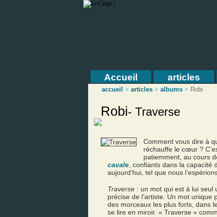
Accueil
articles
accueil
>
articles
>
albums
>
Robi
Robi
-
Traverse
Comment vous dire à qu
réchauffe le cœur ? C’e
patiemment, au cours d
cavale
, confiants dans la capacité
aujourd’hui, tel que nous l’espérions
Traverse
: un mot qui est à lui seu
précise de l’artiste. Un mot unique p
des morceaux les plus forts, dans l
se lire en miroir. « Traverse » com