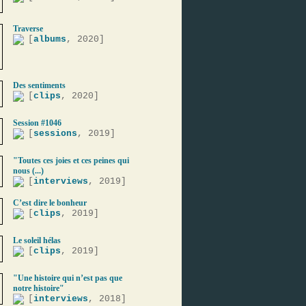
Traverse
[
albums
, 2020]
Des sentiments
[
clips
, 2020]
Session #1046
[
sessions
, 2019]
"Toutes ces joies et ces peines qui
nous (...)
[
interviews
, 2019]
C’est dire le bonheur
[
clips
, 2019]
Le soleil hélas
[
clips
, 2019]
"Une histoire qui n’est pas que
notre histoire"
[
interviews
, 2018]