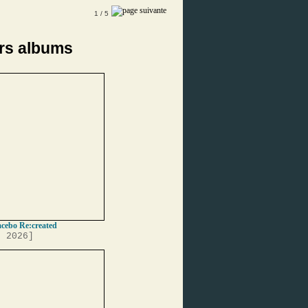
1
/ 5
rs albums
acebo Re:created
, 2026]