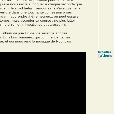
clôt sur une note de jubilation pure, « La belle
qu’elle nous invite à trinquer à chaque seconde que
der « le soleil hélas, l’amour sans s’aveugler ni la
uverture dans une touchante confession à ses
endant, apprendre à être heureux, on peut essayer
e temps, mais accepter sa course ; ne plus lutter
rme d’ironie (« Impatience et paresse »).
el album de joie lucide, de sérénité apprise,
te. Un album lumineux qui commence par un
e, et qui nous rend la musique de Robi plus
Deportivo - 
[
albums