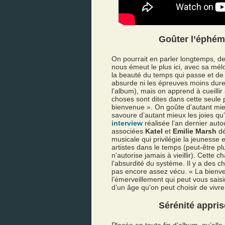
Goûter l’éphém
On pourrait en parler longtemps, de
nous émeut le plus ici, avec sa mélo
la beauté du temps qui passe et de l
absurde ni les épreuves moins dure
l’album), mais on apprend à cueill
choses sont dites dans cette seule 
bienvenue ». On goûte d’autant mie
savoure d’autant mieux les joies qu
interview
réalisée l’an dernier auto
associées
Katel
et
Emilie Marsh
dé
musicale qui privilégie la jeunesse 
artistes dans le temps (peut-être 
n’autorise jamais à vieillir). Cette
l’absurdité du système. Il y a des c
pas encore assez vécu. « La bienv
l’émerveillement qui peut vous saisir
d’un âge qu’on peut choisir de viv
Sérénité appris