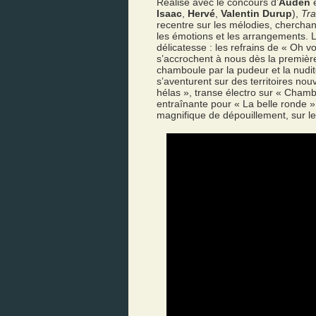
Réalisé avec le concours d’
Auden
e
Isaac
,
Hervé
,
Valentin Durup
),
Tra
recentre sur les mélodies, cherchan
les émotions et les arrangements. L’
délicatesse : les refrains de « Oh 
s’accrochent à nous dès la premiè
chamboule par la pudeur et la nudi
s’aventurent sur des territoires nou
hélas », transe électro sur « Cha
entraînante pour « La belle ronde »
magnifique de dépouillement, sur l