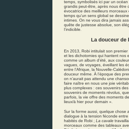
temps, symbolisés ici par un océan 
grandis peut-être, après nous être d
évocatrice des meilleurs morceaux 
temps qu’un sens global se dessine
intimes. On ne vous dira jamais ass
quête de justesse absolue, son éléga
l’indicible.
La douceur de l
En 2013, Robi intitulait son premie
et les dichotomies qui hantent nos e
comme un album d’été, aux couleurs 
vagues, de voyages, éveillant les 
entre l’Afrique, la Nouvelle-Calédon
douceur même. À l’époque des prem
on n’aurait pas attendu une chanso
faire naître en nous une joie vérita
plus complexes : ces souvenirs des
souvenirs de moments révolus, que 
parfois, la vie offre des moments de
lieux/à hier pour demain ».
Sur la forme aussi, quelque chose
dialogue à la tension féconde entre
habités de Robi ;
La cavale
travaill
morceaux comme des tableaux avec 