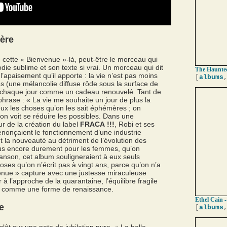
ère
 cette « Bienvenue »-là, peut-être le morceau qui
die sublime et son texte si vrai. Un morceau qui dit
The Haunted
’apaisement qu’il apporte : la vie n’est pas moins
[
albums
s (une mélancolie diffuse rôde sous la surface de
ir chaque jour comme un cadeau renouvelé. Tant de
phrase : « La vie me souhaite un jour de plus la
ux les choses qu’on les sait éphémères ; on
’on voit se réduire les possibles. Dans une
ur de la création du label
FRACA !!!
, Robi et ses
nonçaient le fonctionnement d’une industrie
et la nouveauté au détriment de l’évolution des
plus encore durement pour les femmes, qu’on
 chanson, cet album souligneraient à eux seuls
hoses qu’on n’écrit pas à vingt ans, parce qu’on n’a
enue » capture avec une justesse miraculeuse
 à l’approche de la quarantaine, l’équilibre fragile
re comme une forme de renaissance.
Ethel Cain -
e
[
albums