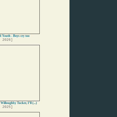
 Youth - Boys cry too
, 2026]
 Willoughby Tucker, I’ll (...)
, 2025]