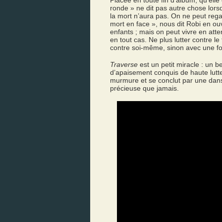
Placée en toute fin d’album, qu’elle 
ronde » ne dit pas autre chose lors
la mort n’aura pas. On ne peut regar
mort en face », nous dit Robi en o
enfants ; mais on peut vivre en att
en tout cas. Ne plus lutter contre l
contre soi-même, sinon avec une fo
Traverse
est un petit miracle : un b
d’apaisement conquis de haute lut
murmure et se conclut par une dans
précieuse que jamais.