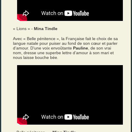
« Lions » -
Mina Tindle
Avec « Belle pénitence », la Française fait le choix de sa
langue natale pour puiser au fond de son cœur et parler
d’amour. D’une voix envoûtante
Pauline
, de son vrai
nom, dresse une superbe lettre d’amour à son mari et
nous laisse bouche bée.