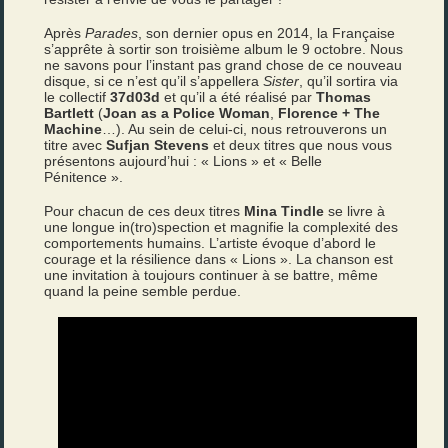
Après
Parades
, son dernier opus en 2014, la Française
s’apprête à sortir son troisième album le 9 octobre. Nous
ne savons pour l’instant pas grand chose de ce nouveau
disque, si ce n’est qu’il s’appellera
Sister
, qu’il sortira via
le collectif
37d03d
et qu’il a été réalisé par
Thomas
Bartlett
(
Joan as a Police Woman
,
Florence + The
Machine
…). Au sein de celui-ci, nous retrouverons un
titre avec
Sufjan Stevens
et deux titres que nous vous
présentons aujourd’hui : « Lions » et « Belle
Pénitence ».
Pour chacun de ces deux titres
Mina Tindle
se livre à
une longue in(tro)spection et magnifie la complexité des
comportements humains. L’artiste évoque d’abord le
courage et la résilience dans « Lions ». La chanson est
une invitation à toujours continuer à se battre, même
quand la peine semble perdue.