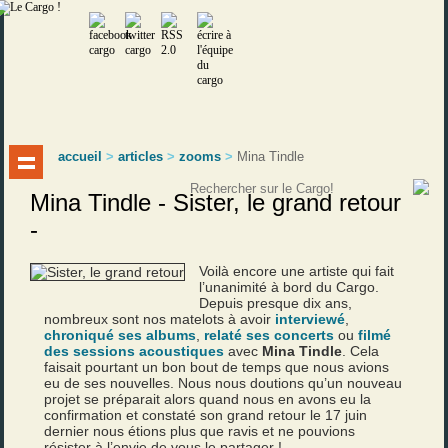
accueil
>
articles
>
zooms
>
Mina Tindle
Mina Tindle - Sister, le grand retour
-
Voilà encore une artiste qui fait
l’unanimité à bord du Cargo.
Depuis presque dix ans,
nombreux sont nos matelots à avoir
interviewé
,
chroniqué ses albums
,
relaté ses concerts
ou
filmé
des sessions acoustiques
avec
Mina Tindle
. Cela
faisait pourtant un bon bout de temps que nous avions
eu de ses nouvelles. Nous nous doutions qu’un nouveau
projet se préparait alors quand nous en avons eu la
confirmation et constaté son grand retour le 17 juin
dernier nous étions plus que ravis et ne pouvions
résister à l’envie de vous le partager !