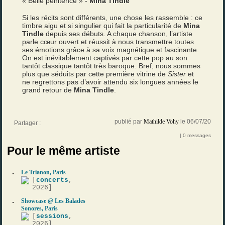
« Belle pénitence » -
Mina Tindle
Si les récits sont différents, une chose les rassemble : ce
timbre aigu et si singulier qui fait la particularité de
Mina
Tindle
depuis ses débuts. A chaque chanson, l’artiste
parle cœur ouvert et réussit à nous transmettre toutes
ses émotions grâce à sa voix magnétique et fascinante.
On est inévitablement captivés par cette pop au son
tantôt classique tantôt très baroque. Bref, nous sommes
plus que séduits par cette première vitrine de
Sister
et
ne regrettons pas d’avoir attendu six longues années le
grand retour de
Mina Tindle
.
publié par
Mathilde Vohy
le 06/07/20
Partager :
| 0 messages
Pour le même artiste
Le Trianon, Paris
[
concerts
,
2026]
Showcase @ Les Balades
Sonores, Paris
[
sessions
,
2026]