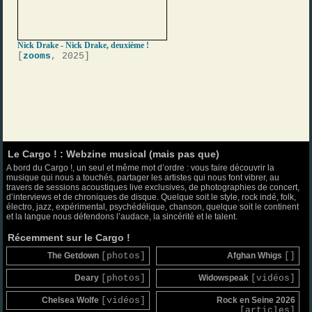
Nick Drake - Nick Drake, deuxième !
[
zooms
, 2025]
Le Cargo ! : Webzine musical (mais pas que)
A bord du Cargo !, un seul et même mot d’ordre : vous faire découvrir la
musique qui nous a touchés, partager les artistes qui nous font vibrer, au
travers de sessions acoustiques live exclusives, de photographies de concert,
d’interviews et de chroniques de disque. Quelque soit le style, rock indé, folk,
électro, jazz, expérimental, psychédélique, chanson, quelque soit le continent
et la langue nous défendons l’audace, la sincérité et le talent.
Récemment sur le Cargo !
The Getdown
[photos]
Afghan Whigs
[]
Deary
[photos]
Widowspeak
[vidéos]
Chelsea Wolfe
[vidéos]
Rock en Seine 2026
[articles]