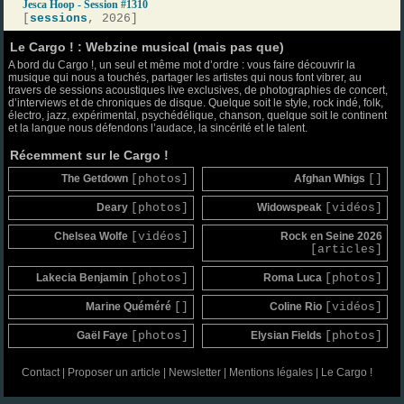
Jesca Hoop - Session #1310
[
sessions
, 2026]
Le Cargo ! : Webzine musical (mais pas que)
A bord du Cargo !, un seul et même mot d’ordre : vous faire découvrir la
musique qui nous a touchés, partager les artistes qui nous font vibrer, au
travers de sessions acoustiques live exclusives, de photographies de concert,
d’interviews et de chroniques de disque. Quelque soit le style, rock indé, folk,
électro, jazz, expérimental, psychédélique, chanson, quelque soit le continent
et la langue nous défendons l’audace, la sincérité et le talent.
Récemment sur le Cargo !
The Getdown
[photos]
Afghan Whigs
[]
Deary
[photos]
Widowspeak
[vidéos]
Chelsea Wolfe
[vidéos]
Rock en Seine 2026
[articles]
Lakecia Benjamin
[photos]
Roma Luca
[photos]
Marine Quéméré
[]
Coline Rio
[vidéos]
Gaël Faye
[photos]
Elysian Fields
[photos]
Contact
|
Proposer un article
|
Newsletter
|
Mentions légales
|
Le Cargo !