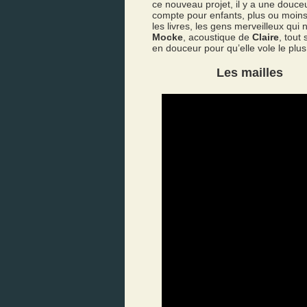
ce nouveau projet, il y a une douce
compte pour enfants, plus ou moins 
les livres, les gens merveilleux qui 
Mocke
, acoustique de
Claire
, tout
en douceur pour qu’elle vole le plu
Les mailles