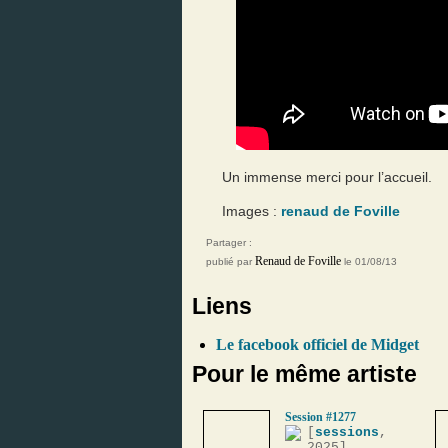
Un immense merci pour l’accueil.
Images :
renaud de Foville
Partager :
Renaud de Foville
publié par
le 01/08/13
Liens
Le facebook officiel de Midget
Pour le même artiste
Session #1277
[
sessions
,
2025]