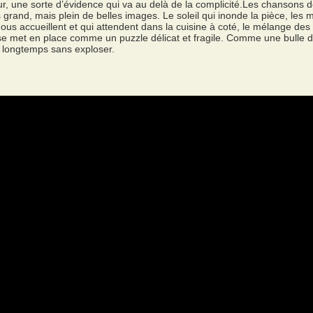
ur, une sorte d’évidence qui va au delà de la complicité.Les chansons 
grand, mais plein de belles images. Le soleil qui inonde la pièce, les 
nous accueillent et qui attendent dans la cuisine à coté, le mélange des 
 se met en place comme un puzzle délicat et fragile. Comme une bulle d
s longtemps sans exploser.