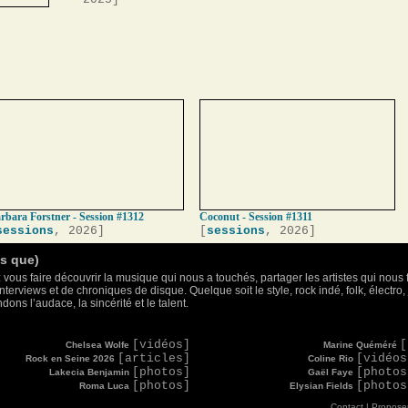
rbara Forstner - Session #1312
Coconut - Session #1311
sessions
, 2026]
[
sessions
, 2026]
as que)
 vous faire découvrir la musique qui nous a touchés, partager les artistes qui nous 
nterviews et de chroniques de disque. Quelque soit le style, rock indé, folk, électr
ons l’audace, la sincérité et le talent.
[vidéos]
[
Chelsea Wolfe
Marine Quéméré
[articles]
[vidéos
Rock en Seine 2026
Coline Rio
[photos]
[photos
Lakecia Benjamin
Gaël Faye
[photos]
[photos
Roma Luca
Elysian Fields
Contact
|
Proposer