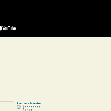
Concert à la maison
[
concerts
,
2025]