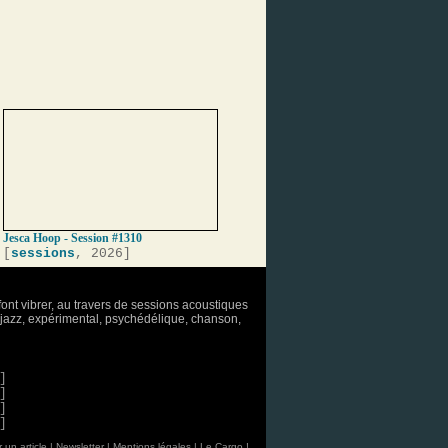
Jesca Hoop - Session #1310
[
sessions
, 2026]
font vibrer, au travers de sessions acoustiques
o, jazz, expérimental, psychédélique, chanson,
]
]
]
]
 un article
|
Newsletter
|
Mentions légales
|
Le Cargo !