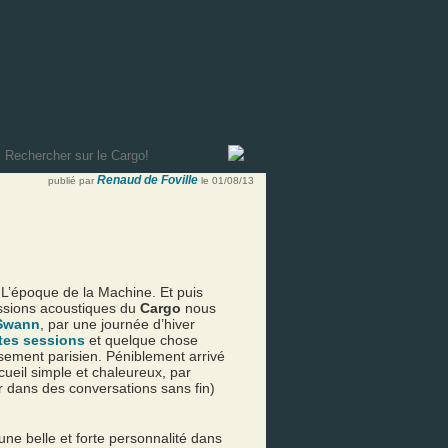
Renaud de Foville
publié par
le 01/08/13
 L’époque de la Machine. Et puis
sessions acoustiques du
Cargo
nous
Swann
, par une journée d’hiver
ntes sessions
et quelque chose
sement parisien. Péniblement arrivé
ueil simple et chaleureux, par
ir dans des conversations sans fin)
 une belle et forte personnalité dans