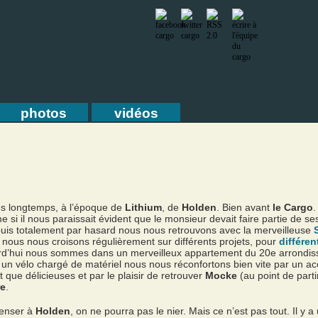
photos
vidéos
très longtemps, à l’époque de
Lithium
, de
Holden
. Bien avant
le Cargo
.
 si il nous paraissait évident que le monsieur devait faire partie de 
 puis totalement par hasard nous nous retrouvons avec la merveilleuse
s nous nous croisons régulièrement sur différents projets, pour
différe
jourd’hui nous sommes dans un merveilleux appartement du 20e arrondis
un vélo chargé de matériel nous nous réconfortons bien vite par un acc
 que délicieuses et par le plaisir de retrouver
Mocke
(au point de part
re
.
penser à
Holden
, on ne pourra pas le nier. Mais ce n’est pas tout. Il y a