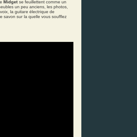
de
Midget
se feuillettent comme un
meubles un peu anciens, les photos,
voix, la guitare électrique de
e savon sur la quelle vous soufflez