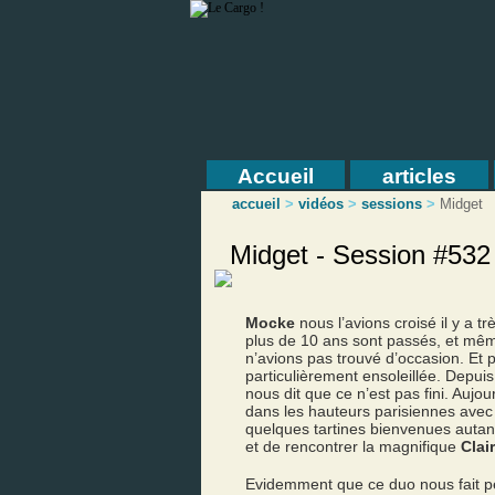
Accueil
articles
accueil
>
vidéos
>
sessions
>
Midget
Midget - Session #532
Mocke
nous l’avions croisé il y a 
plus de 10 ans sont passés, et même
n’avions pas trouvé d’occasion. Et
particulièrement ensoleillée. Depui
nous dit que ce n’est pas fini. Au
dans les hauteurs parisiennes avec 
quelques tartines bienvenues autant
et de rencontrer la magnifique
Clai
Evidemment que ce duo nous fait 