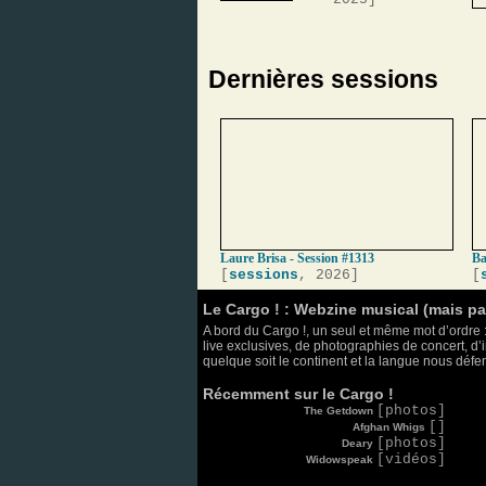
Dernières sessions
Laure Brisa - Session #1313
Ba
[
sessions
, 2026]
[
Le Cargo ! : Webzine musical (mais p
A bord du Cargo !, un seul et même mot d’ordre :
live exclusives, de photographies de concert, d’i
quelque soit le continent et la langue nous défend
Récemment sur le Cargo !
[photos]
The Getdown
[]
Afghan Whigs
[photos]
Deary
[vidéos]
Widowspeak