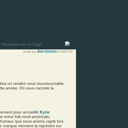
Ben Gaston
publié par
le 06/07/19
nées un rendez-vous incontournable
ette année. On vous raconte la
vement pour accueillir
Kyrie
ue entre folk nord-américain,
e humeur que nous avions capté lors
de marque viennent la rejoindre sur