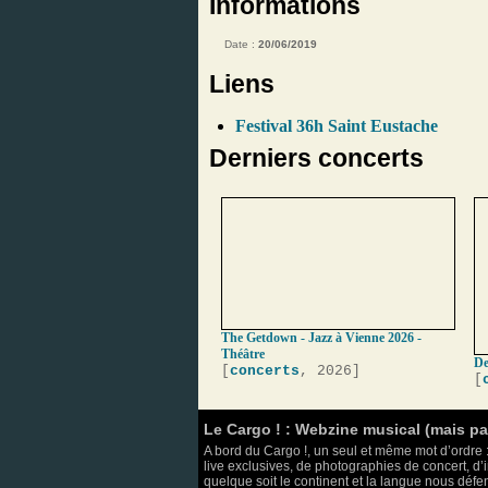
Informations
Date :
20/06/2019
Liens
Festival 36h Saint Eustache
Derniers concerts
The Getdown - Jazz à Vienne 2026 -
Théâtre
De
[
concerts
, 2026]
[
Le Cargo ! : Webzine musical (mais p
A bord du Cargo !, un seul et même mot d’ordre :
live exclusives, de photographies de concert, d’i
quelque soit le continent et la langue nous défend