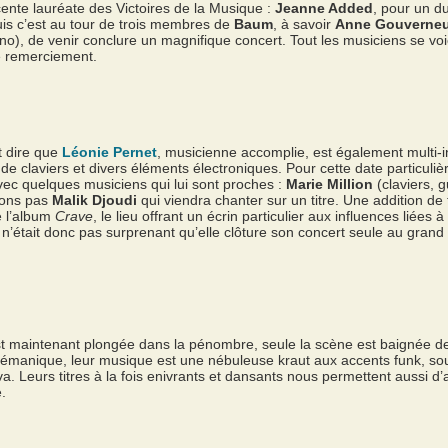
écente lauréate des Victoires de la Musique :
Jeanne Added
, pour un d
Puis c’est au tour de trois membres de
Baum
, à savoir
Anne Gouverneu
no), de venir conclure un magnifique concert. Tout les musiciens se voi
 remerciement.
t dire que
Léonie Pernet
, musicienne accomplie, est également multi-i
de claviers et divers éléments électroniques. Pour cette date particuli
vec quelques musiciens qui lui sont proches :
Marie Million
(claviers, g
lions pas
Malik Djoudi
qui viendra chanter sur un titre. Une addition de
e l’album
Crave
, le lieu offrant un écrin particulier aux influences liées
 Il n’était donc pas surprenant qu’elle clôture son concert seule au gra
e est maintenant plongée dans la pénombre, seule la scène est baignée d
émanique, leur musique est une nébuleuse kraut aux accents funk, soul 
. Leurs titres à la fois enivrants et dansants nous permettent aussi d
.