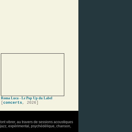
Roma Luca - Le Pop Up du Label
[
concerts
, 2026]
font vibrer, au travers de sessions acoustiques
o, jazz, expérimental, psychédélique, chanson,