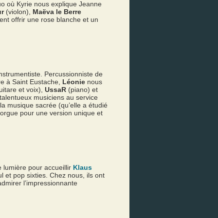
uo où Kyrie nous explique Jeanne
r
(violon),
Maëva le Berre
ent offrir une rose blanche et un
nstrumentiste. Percussionniste de
ère à Saint Eustache,
Léonie
nous
uitare et voix),
UssaR
(piano) et
 talentueux musiciens au service
 à la musique sacrée (qu’elle a étudié
nd orgue pour une version unique et
e lumière pour accueillir
Klaus
et pop sixties. Chez nous, ils ont
’admirer l’impressionnante