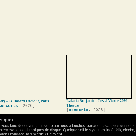
Lakecia Benjamin - Jazz à Vienne 2026 -
ary - Le Hasard Ludique, Paris
Théâtre
concerts
, 2026]
[
concerts
, 2026]
as que)
 vous faire découvrir la musique qui nous a touchés, partager les artistes qui nous 
nterviews et de chroniques de disque. Quelque soit le style, rock indé, folk, électr
ons l’audace, la sincérité et le talent.