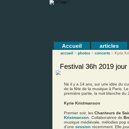
Accueil
articles
accueil
>
photos
>
concerts
>
Kyrie K
Festival 36h 2019 jour
Né il y a 14 ans, sur une idée du cu
de la fête de la musique à Paris. L
première partie, la nuit blanche du 2
Kyrie Kristmanson
Premier soir, les
Chanteurs de Sai
Kristmanson
. Collaboratrice de
Br
musique médiévale, mélodies pop et 
d’une
session
récemment. Elle joue 