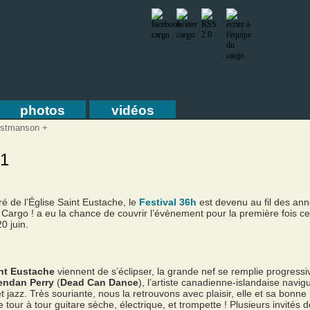
photos
vidéos
ristmanson +
 1
ré de l’Église Saint Eustache, le
Festival 36h
est devenu au fil des an
e Cargo ! a eu la chance de couvrir l’évènement pour la première fois c
0 juin.
nt Eustache
viennent de s’éclipser, la grande nef se remplie progressi
endan Perry
(
Dead Can Dance
), l’artiste canadienne-islandaise navig
jazz. Très souriante, nous la retrouvons avec plaisir, elle et sa bonn
tour à tour guitare sèche, électrique, et trompette ! Plusieurs invités 