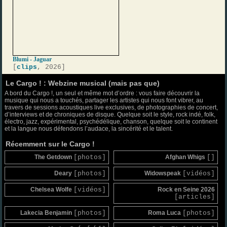
Blumi - Jaguar
[
clips
, 2026]
Le Cargo ! : Webzine musical (mais pas que)
A bord du Cargo !, un seul et même mot d’ordre : vous faire découvrir la
musique qui nous a touchés, partager les artistes qui nous font vibrer, au
travers de sessions acoustiques live exclusives, de photographies de concert,
d’interviews et de chroniques de disque. Quelque soit le style, rock indé, folk,
électro, jazz, expérimental, psychédélique, chanson, quelque soit le continent
et la langue nous défendons l’audace, la sincérité et le talent.
Récemment sur le Cargo !
The Getdown
[photos]
Afghan Whigs
[]
Deary
[photos]
Widowspeak
[vidéos]
Chelsea Wolfe
[vidéos]
Rock en Seine 2026
[articles]
Lakecia Benjamin
[photos]
Roma Luca
[photos]