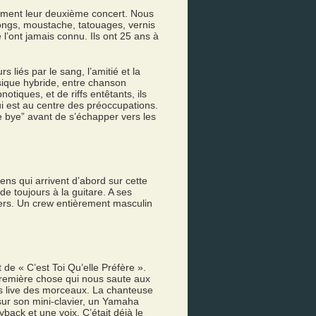
ement leur deuxième concert. Nous
ongs, moustache, tatouages, vernis
 l’ont jamais connu. Ils ont 25 ans à
 liés par le sang, l’amitié et la
ique hybride, entre chanson
iques, et de riffs entêtants, ils
ui est au centre des préoccupations.
ye bye” avant de s’échapper vers les
iens qui arrivent d’abord sur cette
e toujours à la guitare. A ses
iers. Un crew entièrement masculin
de « C’est Toi Qu’elle Préfère ».
première chose qui nous saute aux
ts live des morceaux. La chanteuse
 sur son mini-clavier, un Yamaha
back et une voix. C’était déjà le