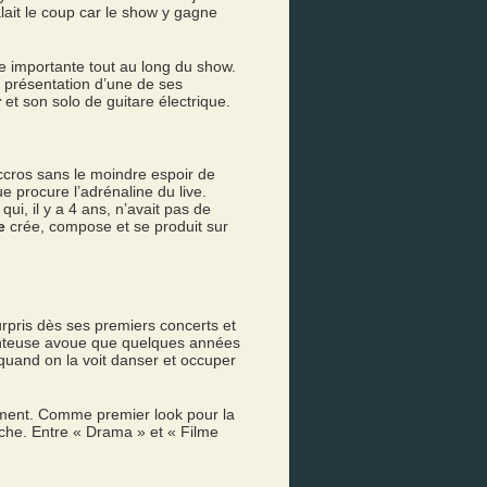
alait le coup car le show y gagne
ce importante tout au long du show.
a présentation d’une de ses
r
et son solo de guitare électrique.
accros sans le moindre espoir de
e procure l’adrénaline du live.
ui, il y a 4 ans, n’avait pas de
e
crée, compose et se produit sur
urpris dès ses premiers concerts et
hanteuse avoue que quelques années
 quand on la voit danser et occuper
oment. Comme premier look pour la
nche. Entre « Drama » et « Filme