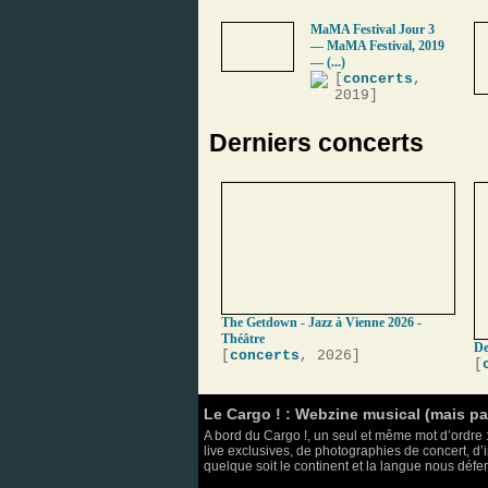
MaMA Festival Jour 3
— MaMA Festival, 2019
— (...)
[
concerts
,
2019]
Derniers concerts
The Getdown - Jazz à Vienne 2026 -
Théâtre
De
[
concerts
, 2026]
[
Le Cargo ! : Webzine musical (mais p
A bord du Cargo !, un seul et même mot d’ordre :
live exclusives, de photographies de concert, d’i
quelque soit le continent et la langue nous défend