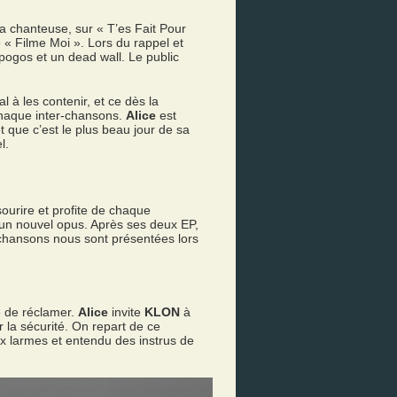
la chanteuse, sur « T’es Fait Pour
 « Filme Moi ». Lors du rappel et
 pogos et un dead wall. Le public
 à les contenir, et ce dès la
chaque inter-chansons.
Alice
est
t que c’est le plus beau jour de sa
l.
sourire et profite de chaque
d’un nouvel opus. Après ses deux EP,
chansons nous sont présentées lors
sé de réclamer.
Alice
invite
KLON
à
 la sécurité. On repart de ce
 larmes et entendu des instrus de