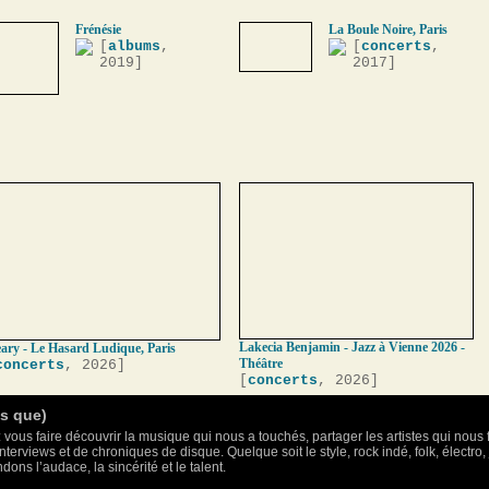
Frénésie
La Boule Noire, Paris
[
albums
,
[
concerts
,
2019]
2017]
Lakecia Benjamin - Jazz à Vienne 2026 -
ary - Le Hasard Ludique, Paris
Théâtre
concerts
, 2026]
[
concerts
, 2026]
as que)
 vous faire découvrir la musique qui nous a touchés, partager les artistes qui nous 
nterviews et de chroniques de disque. Quelque soit le style, rock indé, folk, électr
ons l’audace, la sincérité et le talent.