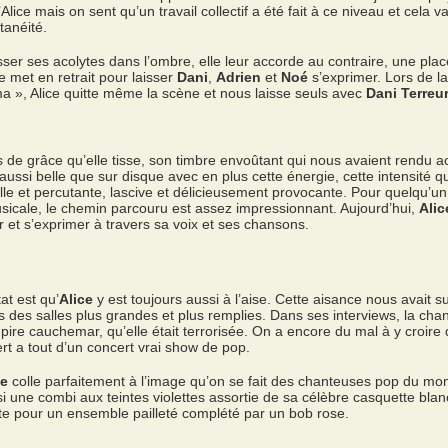
lice mais on sent qu’un travail collectif a été fait à ce niveau et cela v
anéité.
sser ses acolytes dans l’ombre, elle leur accorde au contraire, une pla
e met en retrait pour laisser
Dani
,
Adrien
et
Noé
s’exprimer. Lors de l
a », Alice quitte même la scène et nous laisse seuls avec
Dani Terreu
s de grâce qu’elle tisse, son timbre envoûtant qui nous avaient rendu 
aussi belle que sur disque avec en plus cette énergie, cette intensité qu
le et percutante, lascive et délicieusement provocante. Pour quelqu’un q
sicale, le chemin parcouru est assez impressionnant. Aujourd’hui,
Alic
r et s’exprimer à travers sa voix et ses chansons.
at est qu’
Alice
y est toujours aussi à l’aise. Cette aisance nous avait s
 des salles plus grandes et plus remplies. Dans ses interviews, la c
 pire cauchemar, qu’elle était terrorisée. On a encore du mal à y croire
rt a tout d’un concert vrai show de pop.
ce
colle parfaitement à l’image qu’on se fait des chanteuses pop du m
isi une combi aux teintes violettes assortie de sa célèbre casquette bla
e pour un ensemble pailleté complété par un bob rose.