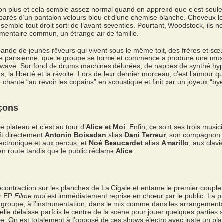
non plus et cela semble assez normal quand on apprend que c’est seul
parés d’un pantalon velours bleu et d’une chemise blanche. Cheveux l
semble tout droit sorti de l’avant-seventies. Pourtant, Woodstock, ils ne
timentaire commun, un étrange air de famille.
 bande de jeunes rêveurs qui vivent sous le même toit, des frères et sœurs
ue parisienne, que le groupe se forme et commence à produire une mus
wave. Sur fond de drums machines délurées, de nappes de synthé hypnot
 la liberté et la révolte. Lors de leur dernier morceau, c’est l’amour q
 chante “au revoir les copains” en acoustique et finit par un joyeux “b
rçons
plateau et c’est au tour d’
Alice et Moi
. Enfin, ce sont ses trois music
ît directement
Antonin Boisadan
alias
Dani Terreur
, son compagnon d
lectronique et aux percus, et
Noé Beaucardet
alias
Amarillo
, aux clav
en route tandis que le public réclame
Alice
.
écontraction sur les planches de La Cigale et entame le premier couplet 
er EP
Filme moi
est immédiatement reprise en chœur par le public. La 
au groupe, à l’instrumentation, dans le mix comme dans les arrangemen
elle délaisse parfois le centre de la scène pour jouer quelques parties
e. On est totalement à l’opposé de ces shows électro avec juste un play