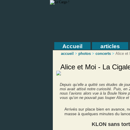
Accueil
articles
accueil
>
photos
>
concerts
>
Alice et
Alice et Moi - La Cigal
Depuis qu’elle a quitté ses études de jo
moi avait attisé notre curiosité. Puis, e
nous l’avions alors vue à la Boule Noire p
vous qu’on ne pouvait pas louper Alice et
Arrivés sur place bien en avance, n
masse à quelques minutes du lanceme
KLON sans tor