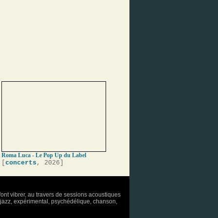
Roma Luca - Le Pop Up du Label
[
concerts
, 2026]
font vibrer, au travers de sessions acoustiques
o, jazz, expérimental, psychédélique, chanson,