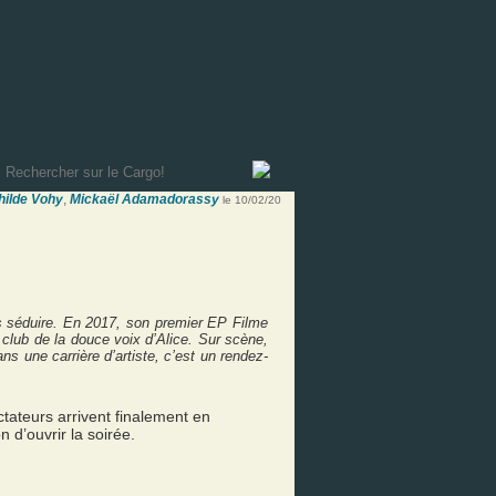
hilde Vohy
,
Mickaël Adamadorassy
le 10/02/20
us séduire. En 2017, son premier EP Filme
 club de la douce voix d’Alice. Sur scène,
ns une carrière d’artiste, c’est un rendez-
ctateurs arrivent finalement en
 d’ouvrir la soirée.