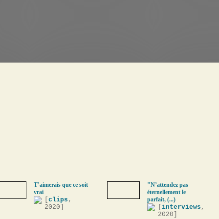
T’aimerais que ce soit
"N’attendez pas
vrai
éternellement le
[
clips
,
parfait, (...)
2020]
[
interviews
,
2020]