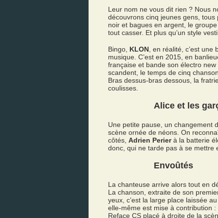
Leur nom ne vous dit rien ? Nous 
découvrons cinq jeunes gens, tous 
noir et bagues en argent, le groupe 
tout casser. Et plus qu’un style ves
Bingo,
KLON
, en réalité, c’est une
musique. C’est en 2015, en banlie
française et bande son électro new 
scandent, le temps de cinq chansons,
Bras dessus-bras dessous, la fratrie
coulisses.
Alice et les ga
Une petite pause, un changement de 
scène ornée de néons. On reconna
côtés,
Adrien Perier
à la batterie é
donc, qui ne tarde pas à se mettre 
Envoûtés
La chanteuse arrive alors tout en d
La chanson, extraite de son premi
yeux, c’est la large place laissée 
elle-même est mise à contribution : 
Reface CS placé à droite de la scèn