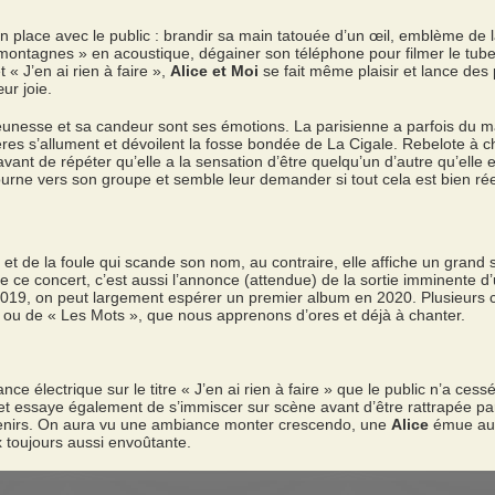
n place avec le public : brandir sa main tatouée d’un œil, emblème de 
 montagnes » en acoustique, dégainer son téléphone pour filmer le tube
t « J’en ai rien à faire »,
Alice et Moi
se fait même plaisir et lance des
ur joie.
eunesse et sa candeur sont ses émotions. La parisienne a parfois du mal
es s’allument et dévoilent la fosse bondée de La Cigale. Rebelote à 
avant de répéter qu’elle a la sensation d’être quelqu’un d’autre qu’elle e
etourne vers son groupe et semble leur demander si tout cela est bien rée
et de la foule qui scande son nom, au contraire, elle affiche un grand 
e ce concert, c’est aussi l’annonce (attendue) de la sortie imminente 
2019, on peut largement espérer un premier album en 2020. Plusieurs 
» ou de « Les Mots », que nous apprenons d’ores et déjà à chanter.
 électrique sur le titre « J’en ai rien à faire » que le public n’a ces
et essaye également de s’immiscer sur scène avant d’être rattrapée par
uvenirs. On aura vu une ambiance monter crescendo, une
Alice
émue aux
x toujours aussi envoûtante.