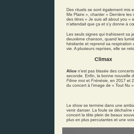
Des rituels se sont également mis e
Me Plaire », chanter « Derrière les
des titres « Je suis all about you » e
n’attendait que ça et s’y donne à cœ
Les seuls signes qui trahissent sa j
deuxième chanson, quand les lumièr
hésitante et reprend sa respiration 
vie. A plusieurs reprises, elle se r
Climax
Alice
n’est pas blasée des concerts 
seconde. Enfin, la bonne nouvelle d
Filme moi
et
Frénésie
, en 2017 et 
du concert à l’image de « Tout Nu 
Le show se termine dans une ambiance
venir danser. La foule se déchaîne 
concert la tête plein de beaux so
plus en plus percutantes et une voi