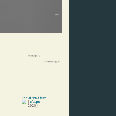
Partager :
| 0 messages
Je n’ai rien à faire
[
clips
,
2020]