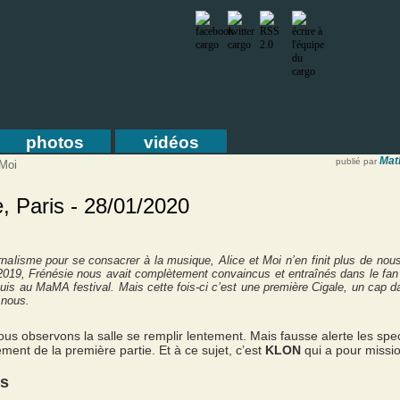
photos
vidéos
Mat
publié par
 Moi
e, Paris - 28/01/2020
urnalisme pour se consacrer à la musique, Alice et Moi n’en finit plus de no
n 2019, Frénésie nous avait complètement convaincus et entraînés dans le fan
uis au MaMA festival. Mais cette fois-ci c’est une première Cigale, un cap da
 nous.
ous observons la salle se remplir lentement. Mais fausse alerte les spe
nt de la première partie. Et à ce sujet, c’est
KLON
qui a pour mission
ts