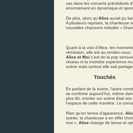
cas dans les concerts précédents d’A
énormément en dynamique et spont
De plus, alors qu’
Alice
aurait pu lai
A plusieurs reprises, la chanteuse s
nouvelles chansons intitulée « Dram
Quant à la voix d’Alice, les moment
rémission, elle est au rendez-vous, 
Alice et Moi
c’est de la pop sensuel
réseau ni la moindre expérience mu
scène mais surtout elle sait partage
Touchés
En parlant de la scène, l’autre const
se confirme aujourd’hui, même dans
plus tôt, monter sur scène était son
l’espace de cette manière. Le conce
Rien qu’en terme d’apparence,
Ali
soirée, la chanteuse a en effet cho
moi »,
Alice
change de tenue et opt