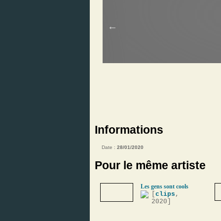
Informations
Date :
28/01/2020
Pour le même artiste
Les gens sont cools
[
clips
,
2020]