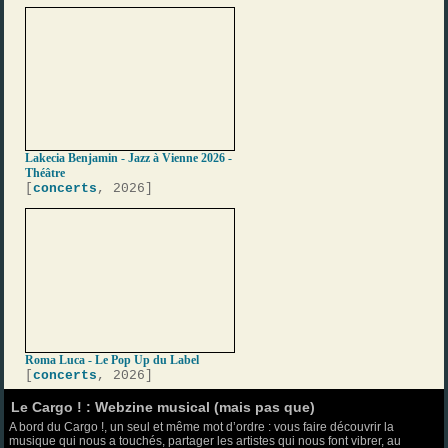
Lakecia Benjamin - Jazz à Vienne 2026 -
Théâtre
[
concerts
, 2026]
Roma Luca - Le Pop Up du Label
[
concerts
, 2026]
Le Cargo ! : Webzine musical (mais pas que)
A bord du Cargo !, un seul et même mot d’ordre : vous faire découvrir la
musique qui nous a touchés, partager les artistes qui nous font vibrer, au