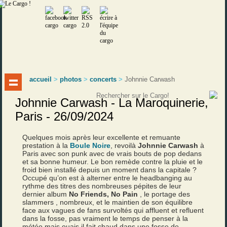
accueil
>
photos
>
concerts
>
Johnnie Carwash
Johnnie Carwash - La Maroquinerie,
Paris - 26/09/2024
Quelques mois après leur excellente et remuante
prestation à la
Boule Noire
, revoilà
Johnnie Carwash
à
Paris avec son punk avec de vrais bouts de pop dedans
et sa bonne humeur. Le bon remède contre la pluie et le
froid bien installé depuis un moment dans la capitale ?
Occupé qu’on est à alterner entre le headbanging au
rythme des titres des nombreuses pépites de leur
dernier album
No Friends, No Pain
, le portage des
slammers , nombreux, et le maintien de son équilibre
face aux vagues de fans survoltés qui affluent et refluent
dans la fosse, pas vraiment le temps de penser à la
météo mais ouais il fait chaud dans une fosse de