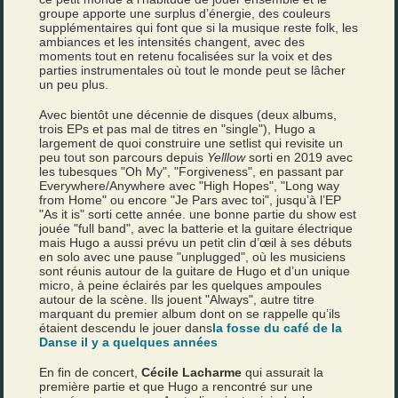
groupe apporte une surplus d’énergie, des couleurs
supplémentaires qui font que si la musique reste folk, les
ambiances et les intensités changent, avec des
moments tout en retenu focalisées sur la voix et des
parties instrumentales où tout le monde peut se lâcher
un peu plus.
Avec bientôt une décennie de disques (deux albums,
trois EPs et pas mal de titres en "single"), Hugo a
largement de quoi construire une setlist qui revisite un
peu tout son parcours depuis
Yelllow
sorti en 2019 avec
les tubesques "Oh My", "Forgiveness", en passant par
Everywhere/Anywhere avec "High Hopes", "Long way
from Home" ou encore "Je Pars avec toi", jusqu’à l’EP
"As it is" sorti cette année. une bonne partie du show est
jouée "full band", avec la batterie et la guitare électrique
mais Hugo a aussi prévu un petit clin d’œil à ses débuts
en solo avec une pause "unplugged", où les musiciens
sont réunis autour de la guitare de Hugo et d’un unique
micro, à peine éclairés par les quelques ampoules
autour de la scène. Ils jouent "Always", autre titre
marquant du premier album dont on se rappelle qu’ils
étaient descendu le jouer dans
la fosse du café de la
Danse il y a quelques années
En fin de concert,
Cécile Lacharme
qui assurait la
première partie et que Hugo a rencontré sur une