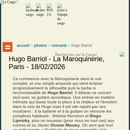
accueil
>
photos
>
concerts
>
Hugo Barriol
Hugo Barriol - La Maroquinerie,
Paris - 18/02/2026
Ca commence avec la Maroquinerie dans le noir
complet, et une simple ampoule qui vient éclairer
progressivement la silhouette puis la barbe si
reconnaissable de
Hugo Barriol
. Il débute ce concert
seul avec sa guitare acoustique. Une entrée en matière
intimiste qui laisse toute la place à la chaleur et l’émotion
dans la voix de Hugo mais il est vite rejoint par ses
musiciens : à la batterie et à la guitare on retrouve les
complices habituels :
Antoine Kerninon
et
Diego
Lipnizky
, plus un nouveau (pour nous en tout cas) aux
cuivres et au clavier
Ossian Macary
. On sent que tout
ce petit monde a l’habitude de jouer ensemble et le