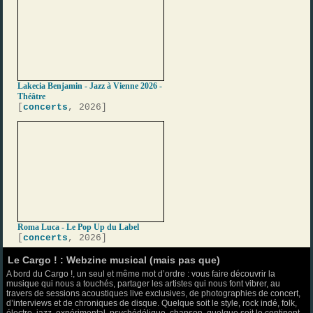
Lakecia Benjamin - Jazz à Vienne 2026 -
Théâtre
[
concerts
, 2026]
Roma Luca - Le Pop Up du Label
[
concerts
, 2026]
Le Cargo ! : Webzine musical (mais pas que)
A bord du Cargo !, un seul et même mot d’ordre : vous faire découvrir la
musique qui nous a touchés, partager les artistes qui nous font vibrer, au
travers de sessions acoustiques live exclusives, de photographies de concert,
d’interviews et de chroniques de disque. Quelque soit le style, rock indé, folk,