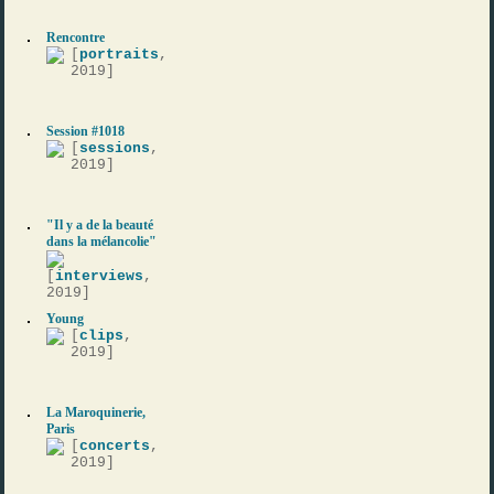
Rencontre
[
portraits
,
2019]
Session #1018
[
sessions
,
2019]
"Il y a de la beauté
dans la mélancolie"
[
interviews
,
2019]
Young
[
clips
,
2019]
La Maroquinerie,
Paris
[
concerts
,
2019]