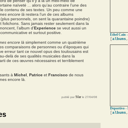
ord de penser qu’il y a là un méli-mélo de
taine naïveté ... alors qu’au contraire l’une des
s le contenu de ses textes. Un peu comme une
es encore là
restera l’un de ces albums
plus personnels, on sent la quarantaine poindre)
t folichons. Sans jamais rester seulement dans la
noncent, l’album d’
Experience
se veut aussi un
communicative et surtout positive.
Ethel Cain -
[
albums
mes encore là
simplement comme un quatrième
 des comparaisons de personnes ou d’époques qui
rave erreur tant ce nouvel opus des toulousains est
 au-delà de ses qualités musicales dans la
 parti de ces œuvres nécessaires et terriblement
ssants à
Michel
,
Patrice
et
Francisco
de nous
mes encore là.
Sfar
publié par
le 27/04/08
Deportivo - 
es
[
albums