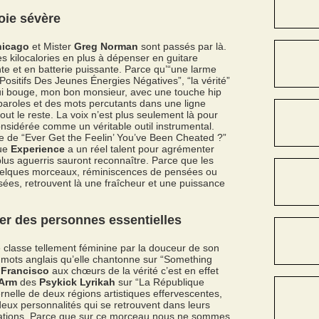
oie sévère
hicago
et Mister
Greg Norman
sont passés par là.
s kilocalories en plus à dépenser en guitare
te et en batterie puissante. Parce qu’“une larme
Positifs Des Jeunes Énergies Négatives”, “la vérité”
k qui bouge, mon bon monsieur, avec une touche hip
paroles et des mots percutants dans une ligne
ut le reste. La voix n’est plus seulement là pour
nsidérée comme un véritable outil instrumental.
are de “Ever Get the Feelin’ You’ve Been Cheated ?”
que
Experience
a un réel talent pour agrémenter
us aguerris sauront reconnaître. Parce que les
e quelques morceaux, réminiscences de pensées ou
ées, retrouvent là une fraîcheur et une puissance
er des personnes essentielles
 classe tellement féminine par la douceur de son
 mots anglais qu’elle chantonne sur “Something
e
Francisco
aux chœurs de la vérité c’est en effet
Arm
des
Psykick Lyrikah
sur “La République
ternelle de deux régions artistiques effervescentes,
eux personnalités qui se retrouvent dans leurs
ations. Parce que sur ce morceau nous ne sommes