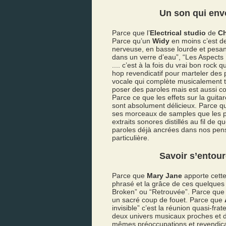
Un son qui env
Parce que l’
Electrical studio
de
C
Parce qu’un
Widy
en moins c’est de
nerveuse, en basse lourde et pesan
dans un verre d’eau”, “Les Aspects 
.... c’est à la fois du vrai bon roc
hop revendicatif pour marteler des 
vocale qui complète musicalement to
poser des paroles mais est aussi co
Parce ce que les effets sur la guit
sont absolument délicieux. Parce 
ses morceaux de samples que les pl
extraits sonores distillés au fil d
paroles déjà ancrées dans nos pens
particulière.
Savoir s’entour
Parce que
Mary Jane
apporte cette
phrasé et la grâce de ces quelques
Broken” ou “Retrouvée”. Parce qu
un sacré coup de fouet. Parce que
invisible” c’est la réunion quasi-fra
deux univers musicaux proches et d
mêmes préoccupations et revendic