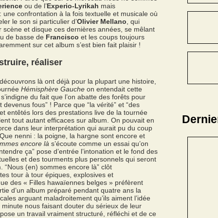
erience
ou de l’
Experio-Lyrikah
mais
: une confrontation à la fois textuelle et musicale où
r le son si particulier d’
Olivier Mellano
, qui
 scène et disque ces dernières années, se mêlant
jeu de basse de
Francisco
et les coups toujours
remment sur cet album s’est bien fait plaisir !
ruire, réaliser
couvrons là ont déjà pour la plupart une histoire,
 tournée
Hémisphère Gauche
on entendait cette
s’indigne du fait que l’on abatte des forêts pour
 devenus fous” ! Parce que “la vérité” et “des
t entêtés lors des prestations live de la tournée
Dernie
ent tout autant efficaces sur album. On pouvait en
force dans leur interprétation qui aurait pu du coup
Que nenni : la poigne, la hargne sont encore et
ommes encore là
s’écoute comme un essai qu’on
 “Entendre ça” pose d’entrée l’intonation et le fond des
uelles et des tourments plus personnels qui seront
. “Nous (en) sommes encore là” clôt
es tour à tour épiques, explosives et
ue des « Filles hawaïennes belges » préfèrent
tie d’un album préparé pendant quatre ans la
cales arguant maladroitement qu’ils aiment l’idée
e minute nous faisant douter du sérieux de leur
ose un travail vraiment structuré, réfléchi et de ce