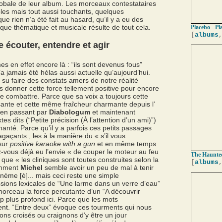
 globale de leur album. Les morceaux contestataires
bles mais tout aussi touchants, quelques
ue rien n’a été fait au hasard, qu’il y a eu des
ique thématique et musicale résulte de tout cela.
Placebo - Pl
[
albums
e écouter, entendre et agir
 en effet encore là : “ils sont devenus fous”
’a jamais été hélas aussi actuelle qu’aujourd’hui.
 su faire des constats amers de notre réalité
donner cette force tellement positive pour encore
 de combattre. Parce que sa voix a toujours cette
sante et cette même fraîcheur charmante depuis l’
en passant par
Diabologum
et maintenant
es dits (“Petite précision (À l’attention d’un ami)”)
anté. Parce qu’il y a parfois ces petits passages
gaçants , les à la manière du « s’il vous
sur
positive karaoke with a gun
et en même temps
z-vous déjà eu l’envie « de couper le moteur au feu
The Haunted
s que « les cliniques sont toutes construites selon la
[
albums
emment
Michel
semble avoir un peu de mal à tenir
nème [è]... mais ceci reste une simple
ssions lexicales de “Une larme dans un verre d’eau”
orceau la force percutante d’un “A découvrir
plus profond ici. Parce que les mots
ent. “Entre deux” évoque ces tourments qui nous
ons croisés ou craignons d’y être un jour