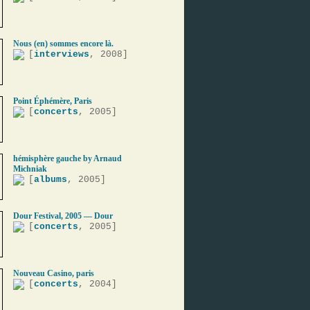
Nous (en) sommes encore là.
[
interviews
, 2008]
Point Éphémère, Paris
[
concerts
, 2005]
hémisphère gauche by Arnaud
Michniak
[
albums
, 2005]
Dour Festival, 2005 — Dour
[
concerts
, 2005]
Nouveau Casino, paris
[
concerts
, 2004]