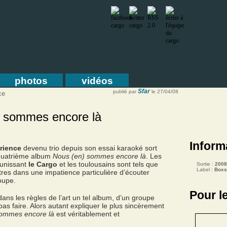
photos
vidéos
Sfar
publié par
le 27/04/08
ce
 sommes encore là
Inform
rience
devenu trio depuis son essai karaoké sort
quatrième album
Nous (en) sommes encore là
. Les
 unissant
le Cargo
et les toulousains sont tels que
Sortie :
2008
Label :
Boxs
tres dans une impatience particulière d’écouter
oupe.
Pour l
ans les règles de l’art un tel album, d’un groupe
 pas faire. Alors autant expliquer le plus sincèrement
sommes encore là
est véritablement et