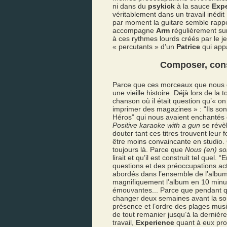
ni dans du
psykick
à la sauce
Exp
véritablement dans un travail inédit 
par moment la guitare semble rappele
accompagne
Arm
régulièrement sur
à ces rythmes lourds créés par le 
« percutants » d’un
Patrice
qui appa
Composer, const
Parce que ces morceaux que nous dé
une vieille histoire. Déjà lors de la
chanson où il était question qu’« on 
imprimer des magazines » : “Ils sont
Héros” qui nous avaient enchantés e
Positive karaoke with a gun
se révèl
douter tant ces titres trouvent leur 
être moins convaincante en studio. 
toujours là. Parce que
Nous (en) s
lirait et qu’il est construit tel quel.
questions et des préoccupations act
abordés dans l’ensemble de l’album
magnifiquement l’album en 10 minut
émouvantes... Parce que pendant q
changer deux semaines avant la sor
présence et l’ordre des plages musi
de tout remanier jusqu’à la dernièr
travail,
Experience
quant à eux prop