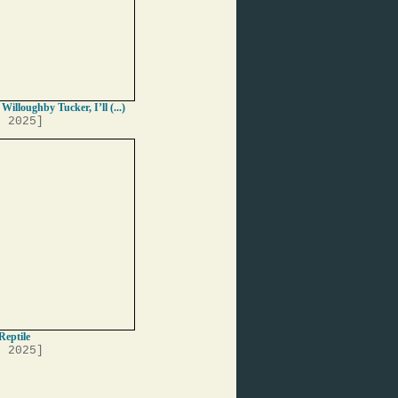
 Willoughby Tucker, I’ll (...)
, 2025]
Reptile
, 2025]