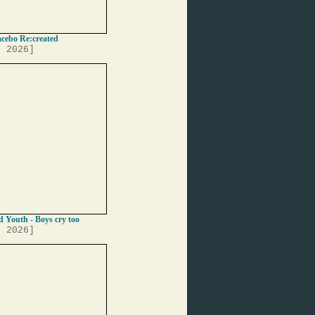
acebo Re:created
, 2026]
 Youth - Boys cry too
, 2026]