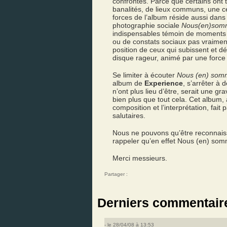
confrontés. Parce que certains ont t
banalités, de lieux communs, une cer
forces de l’album réside aussi dan
photographie sociale
Nous(en)somm
indispensables témoin de moments (
ou de constats sociaux pas vraimen
position de ceux qui subissent et dé
disque rageur, animé par une force 
Se limiter à écouter
Nous (en) som
album de
Experience
, s’arrêter à
n’ont plus lieu d’être, serait une g
bien plus que tout cela. Cet album,
composition et l’interprétation, fait
salutaires.
Nous ne pouvons qu’être reconnai
rappeler qu’en effet Nous (en) som
Merci messieurs.
Partager :
Derniers commentair
- le 28/04/08 à 13:53