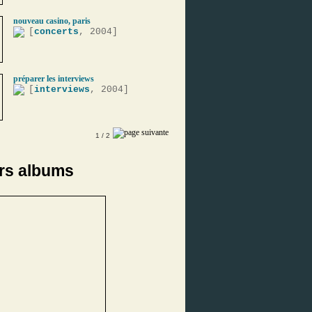
nouveau casino, paris
[
concerts
, 2004]
préparer les interviews
[
interviews
, 2004]
1
/ 2
rs albums