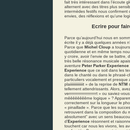
fait très intéressant dans l’écoute
alternent avec des titres plus sensi
intermèdes festifs nous confirment q
envies, des réflexions et qu’une log
Ecrire pour fair
Parce qu’aujourd’hui nous en sommes
écrite il y a déjà quelques années n
Parce que
Michel Cloup
a toujours
quotidienne et en même temps nous 
y croire, avoir l’envie de se battre,
très belle résonance musicale apai
aventure
Peter Parker Experience
Experience
que ce soit dans les text
dans le chanté ou dans le phrasé-ch
particuliers vocalement et presque a
plaiiiiiiiiiiiiiiit » de la reprise de
NTM
tellement attendrissants. Alors, ave
verrrrrrrrrrrrrrrrrrrt » ou saviez-vou
mêêêêêêêême logique » ? Appar
correctement sur la longueur le pho
« pinaillade ». Parce que les succe
retrouvent dans la composition du m
absolument” avec un sens beaucoup 
d’
Experience
résonnent et raisonn
touchent car nous les vivons, les av