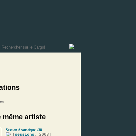
ations
on
e même artiste
Session Acoustique #38
[
sessions
, 2008]