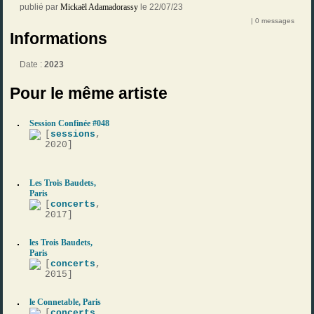
publié par
Mickaël Adamadorassy
le 22/07/23
| 0 messages
Informations
Date :
2023
Pour le même artiste
Session Confinée #048
[
sessions
,
2020]
Les Trois Baudets,
Paris
[
concerts
,
2017]
les Trois Baudets,
Paris
[
concerts
,
2015]
le Connetable, Paris
[
concerts
,