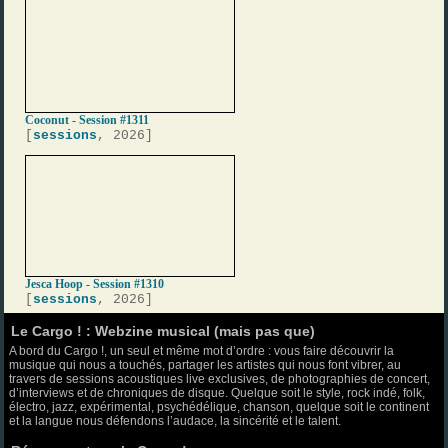
Coconut - Session #1311
[
sessions
, 2026]
Jesca Hoop - Session #1310
[
sessions
, 2026]
Le Cargo ! : Webzine musical (mais pas que)
A bord du Cargo !, un seul et même mot d’ordre : vous faire découvrir la
musique qui nous a touchés, partager les artistes qui nous font vibrer, au
travers de sessions acoustiques live exclusives, de photographies de concert,
d’interviews et de chroniques de disque. Quelque soit le style, rock indé, folk,
électro, jazz, expérimental, psychédélique, chanson, quelque soit le continent
et la langue nous défendons l’audace, la sincérité et le talent.