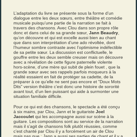
L’adaptation du livre se présente sous la forme d’un
dialogue entre les deux sœurs, entre théâtre et comédie
musicale puisqu’une partie de la narration se fait à
travers des chansons. Avec Clou dans son propre rôle
donc et dans celui de sa grande sœur,
Jann Beaudry
,
qu’on découvre et qui est excelle aussi bien au chant
que dans son interprétation d’une ado révoltée, dont
l’humeur sombre contraste avec l’optimisme indéfectible
de sa petite sœur. La discussion est conflictuelle, le
gouffre entre les deux semble creuser mais on découvre
avec a révélation de cette figure paternelle violente
hors-scène, d’une mère qui subit de plein fouet , que la
grande sœur avec ses rappels parfois moqueurs à la
réalité essaient en fait de protéger sa cadette, de la
préparer à ce qu’elle ne sent pas encore et "Doux Mots
Dits" version théâtre c’est donc une histoire de sororité
avant tout, d’un lien puissant qui aide à surmonter une
situation familiale difficile.
Pour ce qui est des chansons, le spectacle a été conçu
à six mains, par Clou, Jann et le guitariste
Joel
Jaccoulet
qui les accompagne aussi sur scène à la
guitare. Les compositions sont au service de la narration
mais il s’agit de chansons folk plutôt réussies, comme
c’est chanté par Clou il y a forcément un air de Clou
mais pas que : Jann a aussi ses parties de chant et il y a