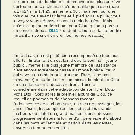
certes le bus de banlieue le dimanche c’est plus un rêve
qui tourne au cauchemar qu’une réalité qui passe (pas)
à 17h24 ni à 17h25 ni même à 30 ; mais bien sûr une
fois que vous avez fait le trajet à pied sous la pluie, vous
le voyez vous dépasser sans la moindre gêne. Mais
qu’est-ce qu’on ne ferait pas pour Clou, qu’on a pas vu
en concert depuis
2021
? et dont l’album se fait attendre
(mais il arrive si on en croit les mêmes réseaux)
En tout cas, on est plutôt bien récompensé de tous nos
efforts : finalement on est loin d’être le seul non "jeune
public", même si le plus jeune membre de l’assistance
n’est encore totalement passé au mode bipède (ceux
qui savent en déduiront la tranche d’âge, j’ose pas
m’avancer) et surtout si on connaissait le talent de Clou
en chanteuse on la découvre très à l’aise en
comédienne dans cette adaptation de son livre "Doux
Mots Dits". Sorti après le premier album de Clou, ce
recueil de poèmes et de chansons raconte
l’adolescence de la chanteuse, les rites de passages, les
amis, l’école, les complexes, les petits et les grands
malheurs ou plutôt un grand malheur qui se dessine
progressivement sous la forme d’un père violent d’abord
dans les mots et l’attitude et parfois dans les gestes,
envers sa femme et ses filles.