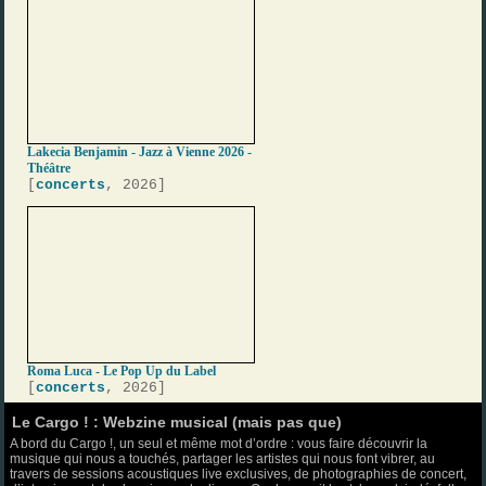
Lakecia Benjamin - Jazz à Vienne 2026 -
Théâtre
[
concerts
, 2026]
Roma Luca - Le Pop Up du Label
[
concerts
, 2026]
Le Cargo ! : Webzine musical (mais pas que)
A bord du Cargo !, un seul et même mot d’ordre : vous faire découvrir la
musique qui nous a touchés, partager les artistes qui nous font vibrer, au
travers de sessions acoustiques live exclusives, de photographies de concert,