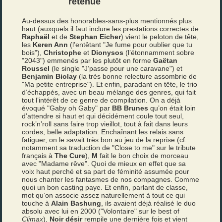
retenue
Au-dessus des honorables-sans-plus mentionnés plus
haut (auxquels il faut inclure les prestations correctes de
Raphaël
et de
Stephan Eicher
) vient le peloton de tête,
les
Keren Ann
(l’entêtant "Je fume pour oublier que tu
bois"),
Christophe
et
Dionysos
(l’étonnamment sobre
"2043") emmenés par les plutôt en forme
Gaëtan
Roussel
(le single "J’passe pour une caravane") et
Benjamin Biolay
(la très bonne relecture assombrie de
"Ma petite entreprise"). Et enfin, paradant en tête, le trio
d’échappés, avec un beau mélange des genres, qui fait
tout l’intérêt de ce genre de compilation. On a déjà
évoqué "Gaby oh Gaby" par
BB Brunes
qu’on était loin
d’attendre si haut et qui décidément coule tout seul,
rock’n’roll sans faire trop vieillot, tout à fait dans leurs
cordes, belle adaptation. Enchaînant les relais sans
fatiguer, on le savait très bon au jeu de la reprise (cf.
notamment sa traduction de "Close to me" sur le tribute
français à
The Cure
),
M
fait le bon choix de morceau
avec "Madame rêve". Quoi de mieux en effet que sa
voix haut perché et sa part de féminité assumée pour
nous chanter les fantasmes de nos compagnes. Comme
quoi un bon casting paye. Et enfin, parlant de classe,
mot qu’on associe assez naturellement à tout ce qui
touche à
Alain Bashung
, ils avaient déjà réalisé le duo
absolu avec lui en 2000 ("Volontaire" sur le best of
Climax
),
Noir désir
rempile une dernière fois et vient