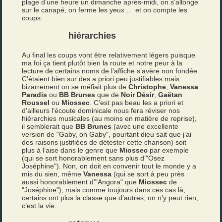
plage d’une heure un dimanche après-midi, on s’allonge
sur le canapé, on ferme les yeux … et on compte les
coups.
hiérarchies
Au final les coups vont être relativement légers puisque
ma foi ça tient plutôt bien la route et notre peur à la
lecture de certains noms de l’affiche s’avère non fondée.
C’étaient bien sur des a priori peu justifiables mais
bizarrement on se méfiait plus de
Christophe
,
Vanessa
Paradis
ou
BB Brunes
que de
Noir Désir
,
Gaëtan
Roussel
ou
Miossec
. C’est pas beau les a priori et
d’ailleurs l’écoute dominicale nous fera réviser nos
hiérarchies musicales (au moins en matière de reprise),
il semblerait que
BB Brunes
(avec une excellente
version de "Gaby, oh Gaby", pourtant dieu sait que j’ai
des raisons justifiées de détester cette chanson) soit
plus à l’aise dans le genre que
Miossec
par exemple
(qui se sort honorablement sans plus d’"Osez
Joséphine"). Non, on doit en convenir tout le monde y a
mis du sien, même
Vanessa
(qui se sort à peu près
aussi honorablement d’"Angora" que
Miossec
de
"Joséphine"), mais comme toujours dans ces cas là,
certains ont plus la classe que d’autres, on n’y peut rien,
c’est la vie.