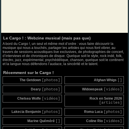
Le Cargo ! : Webzine musical (mais pas que)
A bord du Cargo !, un seul et même mot d’ordre : vous faire découvrir la
musique qui nous a touchés, partager les artistes qui nous font vibrer, au
travers de sessions acoustiques live exclusives, de photographies de concert,
d’interviews et de chroniques de disque. Quelque soit le style, rock indé, folk,
électro, jazz, expérimental, psychédélique, chanson, quelque soit le continent
et la langue nous défendons l’audace, la sincérité et le talent.
Récemment sur le Cargo !
The Getdown
[photos]
Afghan Whigs
[]
Deary
[photos]
Widowspeak
[vidéos]
Chelsea Wolfe
[vidéos]
Rock en Seine 2026
[articles]
Lakecia Benjamin
[photos]
Roma Luca
[photos]
Marine Quéméré
[]
Coline Rio
[vidéos]