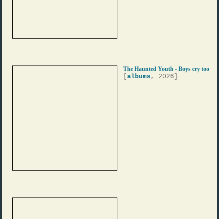
The Haunted Youth - Boys cry too
[
albums
, 2026]