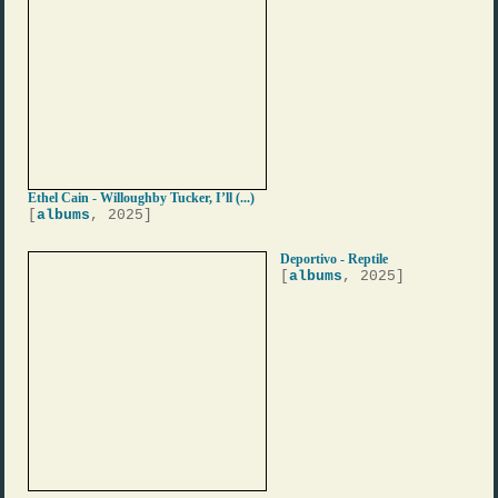
Ethel Cain - Willoughby Tucker, I’ll (...)
[
albums
, 2025]
Deportivo - Reptile
[
albums
, 2025]