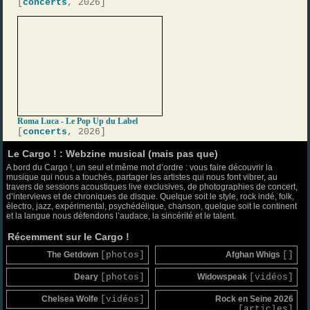
[
concerts
, 2026]
Roma Luca - Le Pop Up du Label
[
concerts
, 2026]
Le Cargo ! : Webzine musical (mais pas que)
A bord du Cargo !, un seul et même mot d’ordre : vous faire découvrir la
musique qui nous a touchés, partager les artistes qui nous font vibrer, au
travers de sessions acoustiques live exclusives, de photographies de concert,
d’interviews et de chroniques de disque. Quelque soit le style, rock indé, folk,
électro, jazz, expérimental, psychédélique, chanson, quelque soit le continent
et la langue nous défendons l’audace, la sincérité et le talent.
Récemment sur le Cargo !
The Getdown
[photos]
Afghan Whigs
[]
Deary
[photos]
Widowspeak
[vidéos]
Chelsea Wolfe
[vidéos]
Rock en Seine 2026
[articles]