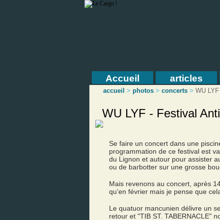
Accueil
articles
accueil
>
photos
>
concerts
>
WU LYF
WU LYF - Festival Ant
Se faire un concert dans une piscin
programmation de ce festival est var
du Lignon et autour pour assister a
ou de barbotter sur une grosse boué
Mais revenons au concert, après 1
qu’en février mais je pense que cel
Le quatuor mancunien délivre un set
retour et "TIB ST. TABERNACLE" no