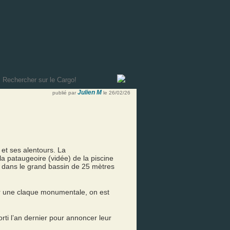
Julien M
publié par
le 26/02/26
 et ses alentours. La
la pataugeoire (vidée) de la piscine
er dans le grand bassin de 25 mètres
r une claque monumentale, on est
ti l’an dernier pour annoncer leur