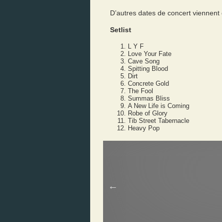
D’autres dates de concert viennent 
Setlist
L Y F
Love Your Fate
Cave Song
Spitting Blood
Dirt
Concrete Gold
The Fool
Summas Bliss
A New Life is Coming
Robe of Glory
Tib Street Tabernacle
Heavy Pop