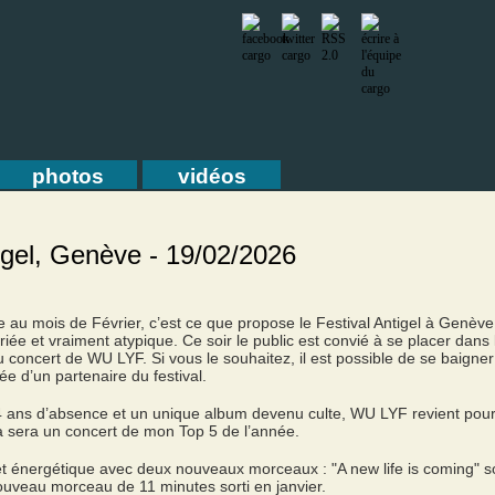
photos
vidéos
igel, Genève - 19/02/2026
e au mois de Février, c’est ce que propose le Festival Antigel à Genève
iée et vraiment atypique. Ce soir le public est convié à se placer dans 
u concert de WU LYF. Si vous le souhaitez, il est possible de se baign
e d’un partenaire du festival.
4 ans d’absence et un unique album devenu culte, WU LYF revient pou
a sera un concert de mon Top 5 de l’année.
 énergétique avec deux nouveaux morceaux : "A new life is coming" sor
uveau morceau de 11 minutes sorti en janvier.