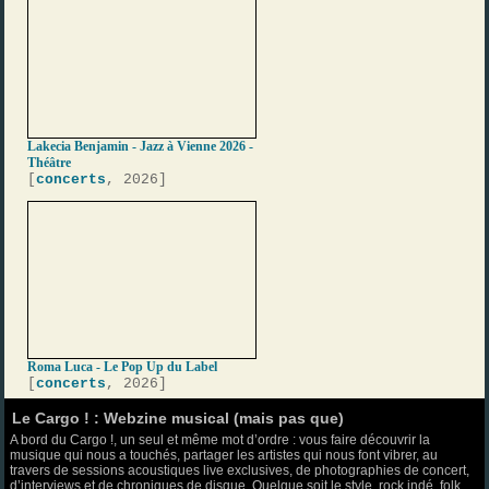
Lakecia Benjamin - Jazz à Vienne 2026 -
Théâtre
[
concerts
, 2026]
Roma Luca - Le Pop Up du Label
[
concerts
, 2026]
Le Cargo ! : Webzine musical (mais pas que)
A bord du Cargo !, un seul et même mot d’ordre : vous faire découvrir la
musique qui nous a touchés, partager les artistes qui nous font vibrer, au
travers de sessions acoustiques live exclusives, de photographies de concert,
d’interviews et de chroniques de disque. Quelque soit le style, rock indé, folk,