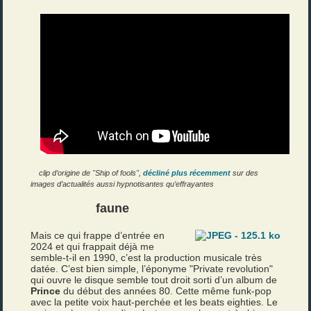
clip d’origine de "Ship of fools",
décliné plus récemment
sur des
images d’actualités aussi hypnotisantes qu’effrayantes
faune
Mais ce qui frappe d’entrée en
2024 et qui frappait déjà me
semble-t-il en 1990, c’est la production musicale très
datée. C’est bien simple, l’éponyme "Private revolution"
qui ouvre le disque semble tout droit sorti d’un album de
Prince
du début des années 80. Cette même funk-pop
avec la petite voix haut-perchée et les beats eighties. Le