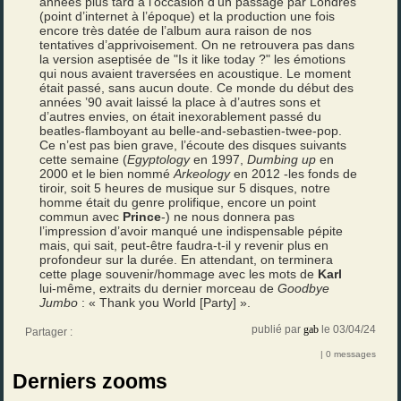
années plus tard à l’occasion d’un passage par Londres
(point d’internet à l’époque) et la production une fois
encore très datée de l’album aura raison de nos
tentatives d’apprivoisement. On ne retrouvera pas dans
la version aseptisée de "Is it like today ?" les émotions
qui nous avaient traversées en acoustique. Le moment
était passé, sans aucun doute. Ce monde du début des
années ’90 avait laissé la place à d’autres sons et
d’autres envies, on était inexorablement passé du
beatles-flamboyant au belle-and-sebastien-twee-pop.
Ce n’est pas bien grave, l’écoute des disques suivants
cette semaine (
Egyptology
en 1997,
Dumbing up
en
2000 et le bien nommé
Arkeology
en 2012 -les fonds de
tiroir, soit 5 heures de musique sur 5 disques, notre
homme était du genre prolifique, encore un point
commun avec
Prince
-) ne nous donnera pas
l’impression d’avoir manqué une indispensable pépite
mais, qui sait, peut-être faudra-t-il y revenir plus en
profondeur sur la durée. En attendant, on terminera
cette plage souvenir/hommage avec les mots de
Karl
lui-même, extraits du dernier morceau de
Goodbye
Jumbo
: « Thank you World [Party] ».
publié par
gab
le 03/04/24
Partager :
| 0 messages
Derniers zooms