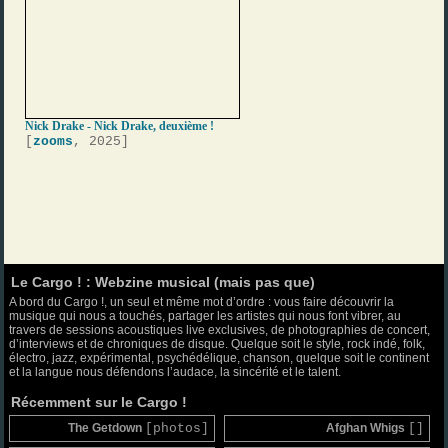
Nick Drake - Nick Drake, deuxième !
[
zooms
, 2025]
Le Cargo ! : Webzine musical (mais pas que)
A bord du Cargo !, un seul et même mot d’ordre : vous faire découvrir la
musique qui nous a touchés, partager les artistes qui nous font vibrer, au
travers de sessions acoustiques live exclusives, de photographies de concert,
d’interviews et de chroniques de disque. Quelque soit le style, rock indé, folk,
électro, jazz, expérimental, psychédélique, chanson, quelque soit le continent
et la langue nous défendons l’audace, la sincérité et le talent.
Récemment sur le Cargo !
The Getdown
[photos]
Afghan Whigs
[]