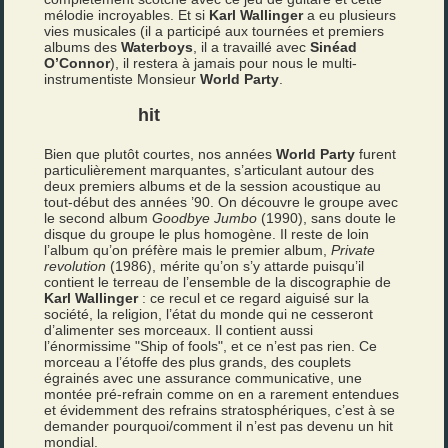
mélodie incroyables. Et si
Karl Wallinger
a eu plusieurs
vies musicales (il a participé aux tournées et premiers
albums des
Waterboys
, il a travaillé avec
Sinéad
O’Connor
), il restera à jamais pour nous le multi-
instrumentiste Monsieur
World Party
.
hit
Bien que plutôt courtes, nos années
World Party
furent
particulièrement marquantes, s’articulant autour des
deux premiers albums et de la session acoustique au
tout-début des années ’90. On découvre le groupe avec
le second album
Goodbye Jumbo
(1990), sans doute le
disque du groupe le plus homogène. Il reste de loin
l’album qu’on préfère mais le premier album,
Private
revolution
(1986), mérite qu’on s’y attarde puisqu’il
contient le terreau de l’ensemble de la discographie de
Karl Wallinger
: ce recul et ce regard aiguisé sur la
société, la religion, l’état du monde qui ne cesseront
d’alimenter ses morceaux. Il contient aussi
l’énormissime "Ship of fools", et ce n’est pas rien. Ce
morceau a l’étoffe des plus grands, des couplets
égrainés avec une assurance communicative, une
montée pré-refrain comme on en a rarement entendues
et évidemment des refrains stratosphériques, c’est à se
demander pourquoi/comment il n’est pas devenu un hit
mondial.