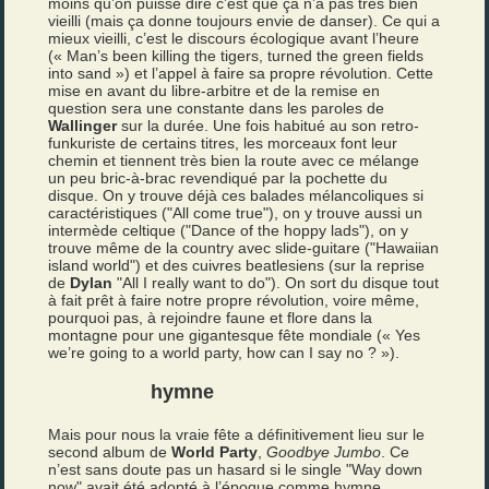
moins qu’on puisse dire c’est que ça n’a pas très bien
vieilli (mais ça donne toujours envie de danser). Ce qui a
mieux vieilli, c’est le discours écologique avant l’heure
(« Man’s been killing the tigers, turned the green fields
into sand ») et l’appel à faire sa propre révolution. Cette
mise en avant du libre-arbitre et de la remise en
question sera une constante dans les paroles de
Wallinger
sur la durée. Une fois habitué au son retro-
funkuriste de certains titres, les morceaux font leur
chemin et tiennent très bien la route avec ce mélange
un peu bric-à-brac revendiqué par la pochette du
disque. On y trouve déjà ces balades mélancoliques si
caractéristiques ("All come true"), on y trouve aussi un
intermède celtique ("Dance of the hoppy lads"), on y
trouve même de la country avec slide-guitare ("Hawaiian
island world") et des cuivres beatlesiens (sur la reprise
de
Dylan
"All I really want to do"). On sort du disque tout
à fait prêt à faire notre propre révolution, voire même,
pourquoi pas, à rejoindre faune et flore dans la
montagne pour une gigantesque fête mondiale (« Yes
we’re going to a world party, how can I say no ? »).
hymne
Mais pour nous la vraie fête a définitivement lieu sur le
second album de
World Party
,
Goodbye Jumbo
. Ce
n’est sans doute pas un hasard si le single "Way down
now" avait été adopté à l’époque comme hymne