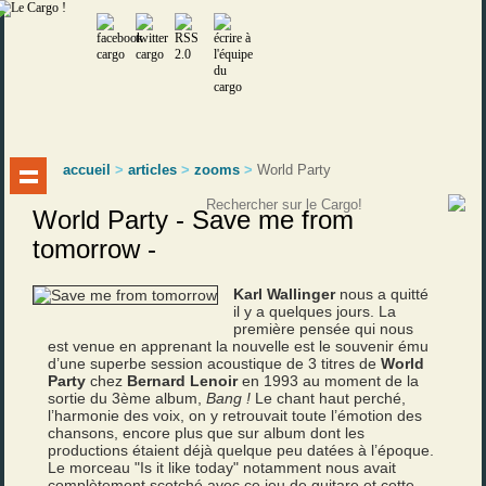
accueil
>
articles
>
zooms
>
World Party
World Party - Save me from
tomorrow -
Karl Wallinger
nous a quitté
il y a quelques jours. La
première pensée qui nous
est venue en apprenant la nouvelle est le souvenir ému
d’une superbe session acoustique de 3 titres de
World
Party
chez
Bernard Lenoir
en 1993 au moment de la
sortie du 3ème album,
Bang !
Le chant haut perché,
l’harmonie des voix, on y retrouvait toute l’émotion des
chansons, encore plus que sur album dont les
productions étaient déjà quelque peu datées à l’époque.
Le morceau "Is it like today" notamment nous avait
complètement scotché avec ce jeu de guitare et cette