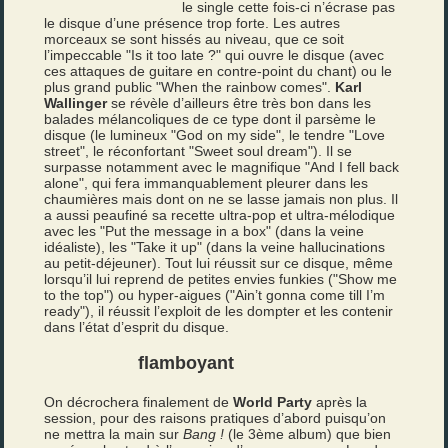
le single cette fois-ci n’écrase pas
le disque d’une présence trop forte. Les autres
morceaux se sont hissés au niveau, que ce soit
l’impeccable "Is it too late ?" qui ouvre le disque (avec
ces attaques de guitare en contre-point du chant) ou le
plus grand public "When the rainbow comes".
Karl
Wallinger
se révèle d’ailleurs être très bon dans les
balades mélancoliques de ce type dont il parsème le
disque (le lumineux "God on my side", le tendre "Love
street", le réconfortant "Sweet soul dream"). Il se
surpasse notamment avec le magnifique "And I fell back
alone", qui fera immanquablement pleurer dans les
chaumières mais dont on ne se lasse jamais non plus. Il
a aussi peaufiné sa recette ultra-pop et ultra-mélodique
avec les "Put the message in a box" (dans la veine
idéaliste), les "Take it up" (dans la veine hallucinations
au petit-déjeuner). Tout lui réussit sur ce disque, même
lorsqu’il lui reprend de petites envies funkies ("Show me
to the top") ou hyper-aigues ("Ain’t gonna come till I’m
ready"), il réussit l’exploit de les dompter et les contenir
dans l’état d’esprit du disque.
flamboyant
On décrochera finalement de
World Party
après la
session, pour des raisons pratiques d’abord puisqu’on
ne mettra la main sur
Bang !
(le 3ème album) que bien