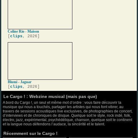
Coline Rio - Maison
[
clips
, 2026]
Blumi - Jaguar
[
clips
, 2026]
Le Cargo ! : Webzine musical (mais pas que)
A bord du Cargo !, un seul et même mot d’ordre : vous faire découvrir la
musique qui nous a touchés, partager les artistes qui nous font vibrer, au
travers de sessions acoustiques live exclusives, de photographies de concert,
d’interviews et de chroniques de disque. Quelque soit le style, rock indé, folk,
électro, jazz, expérimental, psychédélique, chanson, quelque soit le continent
et la langue nous défendons l’audace, la sincérité et le talent.
Récemment sur le Cargo !