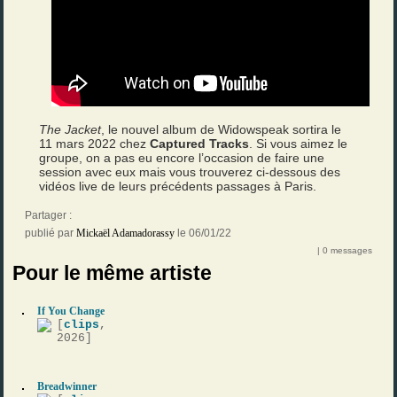
The Jacket
, le nouvel album de Widowspeak sortira le
11 mars 2022 chez
Captured Tracks
. Si vous aimez le
groupe, on a pas eu encore l’occasion de faire une
session avec eux mais vous trouverez ci-dessous des
vidéos live de leurs précédents passages à Paris.
Partager :
publié par
Mickaël Adamadorassy
le 06/01/22
| 0 messages
Pour le même artiste
If You Change
[
clips
,
2026]
Breadwinner