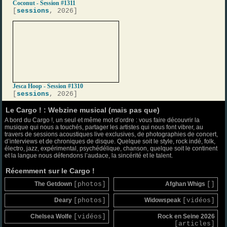
Coconut - Session #1311
[
sessions
, 2026]
Jesca Hoop - Session #1310
[
sessions
, 2026]
Le Cargo ! : Webzine musical (mais pas que)
A bord du Cargo !, un seul et même mot d’ordre : vous faire découvrir la
musique qui nous a touchés, partager les artistes qui nous font vibrer, au
travers de sessions acoustiques live exclusives, de photographies de concert,
d’interviews et de chroniques de disque. Quelque soit le style, rock indé, folk,
électro, jazz, expérimental, psychédélique, chanson, quelque soit le continent
et la langue nous défendons l’audace, la sincérité et le talent.
Récemment sur le Cargo !
The Getdown
[photos]
Afghan Whigs
[]
Deary
[photos]
Widowspeak
[vidéos]
Chelsea Wolfe
[vidéos]
Rock en Seine 2026
[articles]