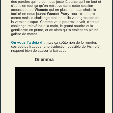
des paroles qui ne sont pas juste là parce qu’il en faut et
c’est bien tout ça qu’on retrouve dans cette session
acoustique de
Vismets
qui en plus n’ont pas choisi la
facilité en nous jouant
Wasted Party
, leur titre phare
certes mais le challenge était de taille vu le gros son de
la version disque. Comme vous pourrez le voir, c’est un
challenge relevé haut la main, le grand sourire et la
gentillesse en prime, et ce alors qu’ils étaient en pleine
galère de matos.
On vous l’a déjà dit
mais ça coûte rien de le répéter,
ces petites frappes (une traduction possible de
Vismets
)
risquent bien de casser la baraque !
Dilemma